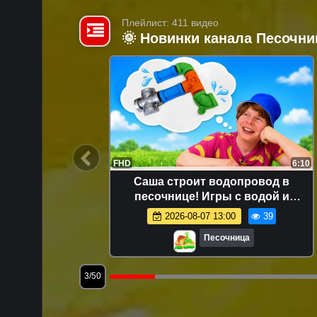
Плейлист: 411 видео
🌞 Новинки канала Песочни
18:05
FHD
6:10
и многое
Саша строит водопровод в
шей про
песочнице! Игры с водой и
формочками для детей
5.1K
2026-08-07 13:00
39
Песочница
3/50