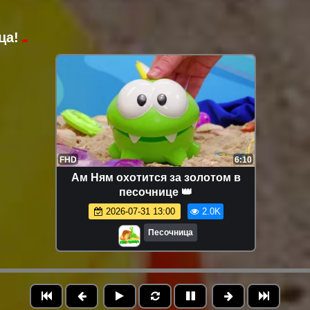
ца!
FHD
6:10
Ам Ням охотится за золотом в
песочнице 👑
2026-07-31 13:00
2.0K
Песочница