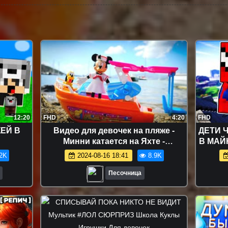
12:20
FHD
4:20
FHD
ЕЙ В
Видео для девочек на пляже -
ДЕТИ 
Минни катается на Яхте -
В МАЙ
Песочница
В M
2K
2024-08-16 18:41
8.9K
Песочница