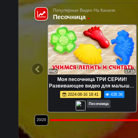
Популярные Видео На Канале:
Песочница
12:49
FHD
17:15
шинки —
Моя песочница ТРИ СЕРИИ!
я самых
Развивающее видео для малышей
же!
про игрушки и игры с песком.
1.6K
2024-08-16 18:41
438.3K
Лепим куличики!
Песочница
20/20