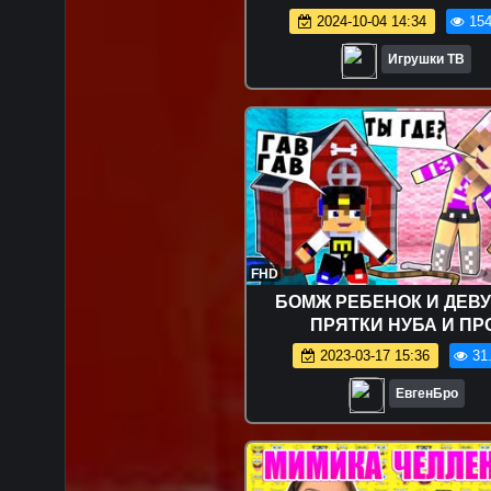
Развивающие мультики
2024-10-04 14:34
154
машинки Игрушки
Игрушки ТВ
FHD
БОМЖ РЕБЕНОК И ДЕВ
ПРЯТКИ НУБА И ПР
ВЫЖИВАНИЕ БОМЖ
2023-03-17 15:36
31
МАЙНКРАФТ В РЕАЛЬНОЙ
ВИДЕО ТРОЛЛИНГ
ЕвгенБро