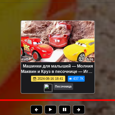
FHD
5:06
Машинки для малышей — Молния
Маквин и Круз в песочнице — Игры
для самых маленьких
2024-08-16 18:41
437.7K
Песочница