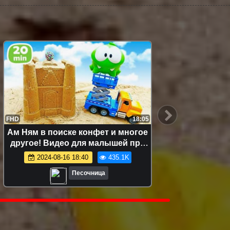
FHD
18:05
FHD
Ам Ням в поиске конфет и многое
Ам Ня
другое! Видео для малышей про
кули
игрушки
развив
2024-08-16 18:40
435.1K
Песочница