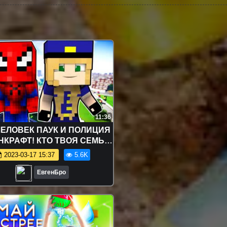
11:36
ЧЕЛОВЕК ПАУК И ПОЛИЦИЯ
НКРАФТ! КТО ТВОЯ СЕМЬЯ
INECRAFT! WHO'S YOUR
2023-03-17 15:37
5.6K
FAMILY ROLEPLAY
ЕвгенБро