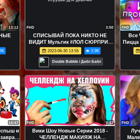
13:12
FHD
3:50
FHD
СНЫЕ
СПИСЫВАЙ ПОКА НИКТО НЕ
Все 
ВИДИТ Мультик #ЛОЛ СЮРПРИЗ
Пицца 
Школа Куклы Игрушки Для девочек
Смуз
8K
2023-06-30 13:55
3.9K
Челлен
ЧЕЛЛ
Double Bubble / Дабл Бабл
Промо
Gam
14:47
FHD
9:42
FHD
Вспыш и
Вики Шоу Новые Серии 2018 -
Лу
озавра
ЧЕЛЛЕНДЖ МАКИЯЖ НА
Мален