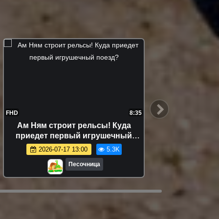
FHD
8:35
FHD
Ам Ням строит рельсы! Куда
Та
приедет первый игрушечный
сокр
поезд?
2026-07-17 13:00
5.3K
Песочница