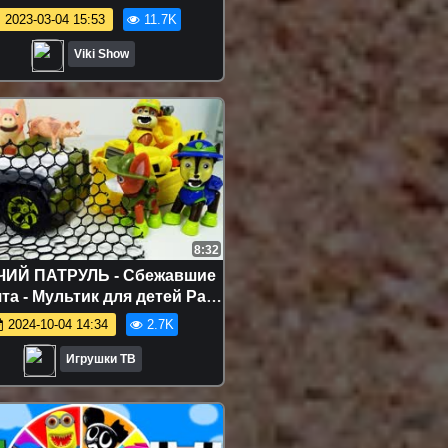
ЕНДЖ МАЛЕНЬКИЕ РУЧКИ
2023-03-04 15:53
11.7K
обуй Почистить Банан и
сть Яблоко Tiny Hands
Viki Show
Challenge / Вики Шоу
8:32
ИЙ ПАТРУЛЬ - Сбежавшие
та - Мультик для детей Paw
Patrol
2024-10-04 14:34
2.7K
Игрушки ТВ