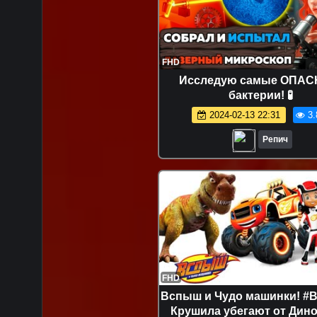
FHD
Исследую самые ОПА
бактерии! 🧪
2024-02-13 22:31
3.
Репич
FHD
Вспыш и Чудо машинки! #
Крушила убегают от Дин