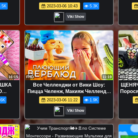
 про
ХЕЛЛОУИН ЗАКРЫТЫМИ
ЧЕЛЛ
.5K
2023-03-06 10:43
5.3K
ГЛАЗАМИ Halloween Makeup
Попр
Challenge Blindfolded / Вики Шоу
Съе
Viki Show
16:15
FHD
11:19
HD
УШКА
Все Челленджи от Вики Шоу:
ЩЕНЯЧ
О
Пицца Челенж, Макияж Челлендж,
Порося
А!
Смузи Челлендж, Блинный
.6K
2023-03-06 11:22
1.9K
 ЖИЗНИ
Челлендж и др. - ОСТОРОЖНО
ПЛЮЮЩИЙ ВЕРБЛЮД ЧЕЛЛЕНДЖ
Viki Show
Выполни Задания или Промокни
Challenge / Вики Шоу