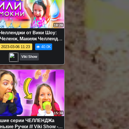
18:28
Челленджи от Вики Шоу:
Челенж, Макияж Челлендж,
и Челлендж, Блинный
2023-03-06 11:23
40.0K
дж и др. - САМЫЙ МОКРЫЙ
ЕНДЖ Думай Быстрее Или
Viki Show
кни до Ниточки Splash Out
e Challenge / Вики Шоу
15:34
чшие серии ЧЕЛЛЕНДЖа
ькие Ручки /// Viki Show -