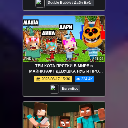
Double Bubble / Дабл Бабл
FHD
21:21
ТРИ КОТА ПРЯТКИ В МИРЕ в
МАЙНКРАФТ ДЕВУШКА НУБ И ПРО
ВИДЕО ТРОЛЛИНГ MINECRAFT
2023-03-17 15:36
224.4K
ЕвгенБро