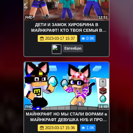
FHD
12:51
ДЕТИ И ЗАМОК ХИРОБРИНА В
МАЙНКРАФТ! КТО ТВОЯ СЕМЬЯ В
MINECRAFT! WHO'S YOUR FAMILY
2023-03-17 15:37
0.9K
ROLEPLAY
ЕвгенБро
FHD
14:45
МАЙНКРАФТ НО МЫ СТАЛИ ВОРАМИ в
МАЙНКРАФТ ДЕВУШКА НУБ И ПРО
ВИДЕО ТРОЛЛИНГ MINECRAFT
2023-03-17 15:36
1.0K