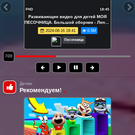
FHD
22:15
Ам Ням в поиске вкусняшек!
Развивающие видео про игрушки
2024-08-12 18:04
840.0K
Песочница
8/20
Детям
Рекомендуем!