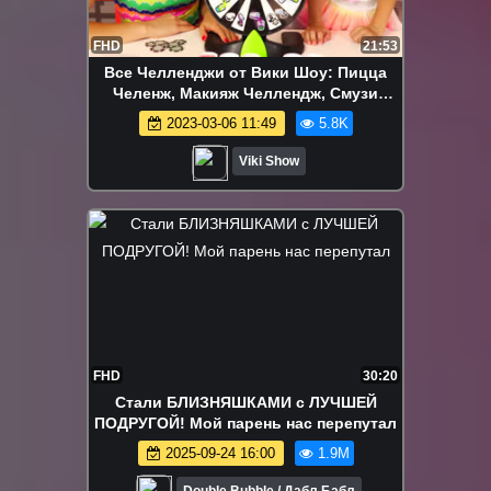
FHD
21:53
Все Челленджи от Вики Шоу: Пицца
Челенж, Макияж Челлендж, Смузи
Челлендж, Блинный Челлендж и др. -
2023-03-06 11:49
5.8K
Челлендж КРЕЙЗИ КОКТЕЙЛЬ Играем в
Рулетку СМЕШАЙ ВКУСЫ Pour Taste
Viki Show
Challenge Game / Вики Шоу
FHD
30:20
Стали БЛИЗНЯШКАМИ с ЛУЧШЕЙ
ПОДРУГОЙ! Мой парень нас перепутал
2025-09-24 16:00
1.9M
Double Bubble / Дабл Бабл