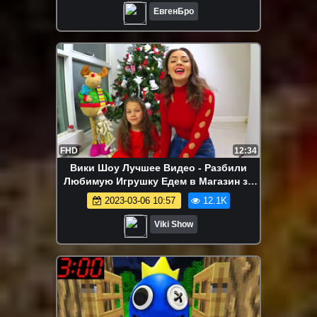
ЕвгенБро
FHD
12:34
Вики Шоу Лучшее Видео - Разбили
Любимую Игрушку Едем в Магазин за
Новыми Игрушками Наряжаем Елку
2023-03-06 10:57
12.1K
Влог / Вики Шоу
Viki Show