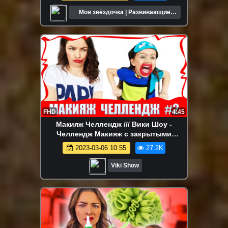
Моя звёздочка | Развивающие
мультики для детей
FHD
4:45
Макияж Челлендж /// Вики Шоу -
Челлендж Макияж с закрытыми
глазами. Часть #2 /// Makeup Challenge
2023-03-06 10:55
27.2K
Viki Show