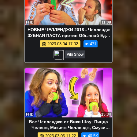
FHD
11:08
НОВЫЕ ЧЕЛЛЕНДЖИ 2018 - Челлендж
ЗУБНАЯ ПАСТА против Обычной Еды
Паста со Вкусом Бекона и Васаби /
2023-03-04 17:02
471
Вики Шоу
Viki Show
FHD
15:34
Все Челленджи от Вики Шоу: Пицца
Челенж, Макияж Челлендж, Смузи
Челлендж, Блинный Челлендж и др. -
2023-03-06 11:22
40.5K