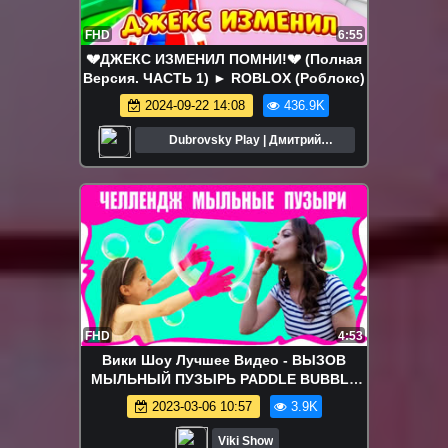
FHD
6:55
💔ДЖЕКС ИЗМЕНИЛ ПОМНИ!💔 (Полная
Версия. ЧАСТЬ 1) ► ROBLOX (Роблокс)
2024-09-22 14:08
436.9K
Dubrovsky Play | Дмитрий
Дубровский
FHD
4:53
Вики Шоу Лучшее Видео - ВЫЗОВ
МЫЛЬНЫЙ ПУЗЫРЬ PADDLE BUBBLE
CHALLENGE / Вики Шоу
2023-03-06 10:57
3.9K
Viki Show