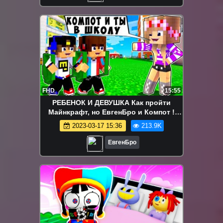
FHD
15:55
РЕБЕНОК И ДЕВУШКА Как пройти
Майнкрафт, но ЕвгенБро и Компот !
НУБ И ПРО ВИДЕО ТРОЛЛИНГ
2023-03-17 15:36
213.9K
MINECRAFT
ЕвгенБро