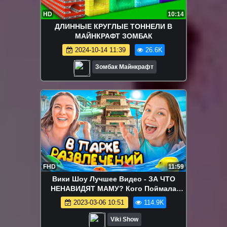
HD
10:14
ДЛИННЫЕ КРУГЛЫЕ ТОННЕЛИ В
МАЙНКРАФТ ЗОМБАК
2024-10-14 11:39
26.6K
Зомбак Майнкрафт
FHD
11:59
Вики Шоу Лучшее Видео - ЗА ЧТО
НЕНАВИДЯТ МАМУ? Кого Поймала
Вика? ВЛОГ из Дубай / Вики Шоу
2023-03-06 10:51
114.9K
Viki Show