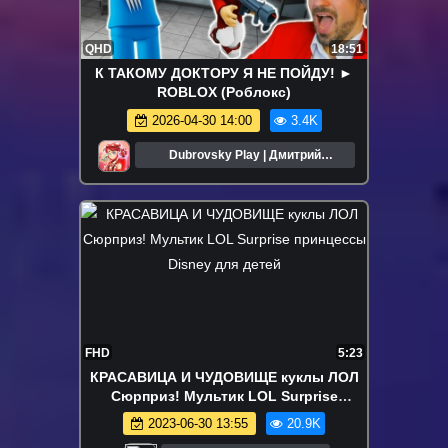
QHD
18:51
К ТАКОМУ ДОКТОРУ Я НЕ ПОЙДУ! ►
ROBLOX (Роблокс)
2026-04-30 14:00
3.4K
Dubrovsky Play | Дмитрий
Дубровский
FHD
5:23
КРАСАВИЦА И ЧУДОВИЩЕ куклы ЛОЛ
Сюрприз! Мультик LOL Surprise
принцессы Disney для детей
2023-06-30 13:55
20.9K