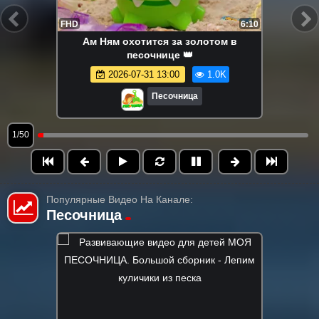
FHD
6:10
Ам Ням охотится за золотом в
песочнице 👑
2026-07-31 13:00
1.0K
Песочница
1/50
Популярные Видео На Канале:
Песочница