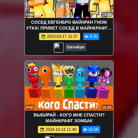
FHD
10:02
СОСЕД ЕВГЕНБРО ВАЙНРАН ГНОМ
УТКА! ПРИВЕТ СОСЕД В МАЙНКРАФТЕ!
HELLO NEIGHBOUR IN MINECRAFT
2023-03-17 15:37
9.3K
ROLEPLAY
ЕвгенБро
FHD
15:05
ВЫБИРАЙ - КОГО МНЕ СПАСТИ?
МАЙНКРАФТ ЗОМБАК
2024-10-14 11:40
43.9K