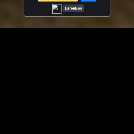
MINECRAFT
ЕвгенБро
ЗАГРУЗИТЬ ЕЩЁ ВИДЕО
О сайте
Специально для Вас мы отобрали вручную самое лучшее
видео! Смотрите видео онлайн на HDVK.ru. Смотреть
онлайн фильмы и сериалы бесплатно, музыкальные
клипы, новости мира и кино, обзоры мобильных
устройств. Мультфильмы, аниме, дорамы смотреть
онлайн бесплатно!