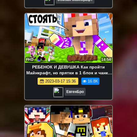
FHD
14:54
РЕБЕНОК И ДЕВУШКА Как пройти
Майнкрафт, но прятки в 1 блок и чанк !
НУБА И ПРО ВИДЕО MINECRAFT
2023-03-17 15:36
16.8K
ЕвгенБро