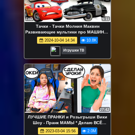
FHD
5:11
Тачки - Тачки Молния Маквин
Развивающие мультики про МАШИНКИ
для детей малышей Disney Cars
2024-10-04 14:34
10.8K
McQueen
Игрушки ТВ
4K
27:42
ЛУЧШИЕ ПРАНКИ и Розыгрыши Вики
Шоу - Пранк МАМЫ * Делаю ВСЁ
Наоборот / Вики Шоу
2023-03-04 15:56
2.0M