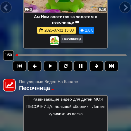
FHD
6:10
Ам Ням охотится за золотом в
песочнице 👑
2026-07-31 13:00
1.0K
Песочница
1/50
Популярные Видео На Канале:
Песочница