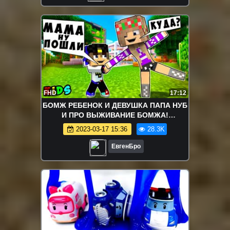
FHD
17:12
БОМЖ РЕБЕНОК И ДЕВУШКА ПАПА НУБ
И ПРО ВЫЖИВАНИЕ БОМЖА!
МАЙНКРАФТ В РЕАЛЬНОЙ ЖИЗНИ
2023-03-17 15:36
28.3K
ВИДЕО ТРОЛЛИНГ
ЕвгенБро