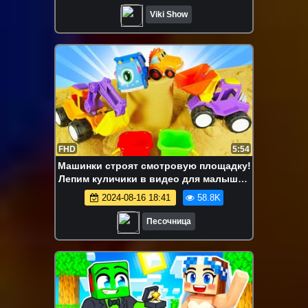
Viki Show
FHD
5:54
Машинки строят смотровую площадку!
Лепим куличики в видео для малышей
Моя Песочница
2024-08-16 18:41
58.8K
Песочница