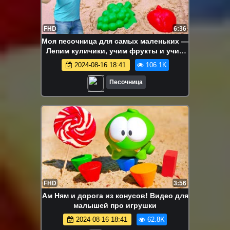
FHD
6:36
Моя песочница для самых маленьких —
Лепим куличики, учим фрукты и учим
цвета — Игры с песком
2024-08-16 18:41
106.1K
Песочница
FHD
3:56
Ам Ням и дорога из конусов! Видео для
малышей про игрушки
2024-08-16 18:41
62.8K