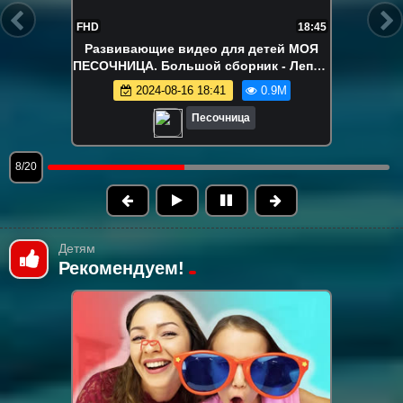
FHD
22:15
Ам Ням в поиске вкусняшек!
Развивающие видео про игрушки
2024-08-12 18:04
840.0K
Песочница
9/20
Детям
Рекомендуем!