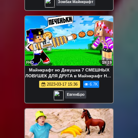
Зомбак Майнкрафт
FHD
19:19
Майнкрафт но Девушка 7 СМЕШНЫХ
ЛОВУШЕК ДЛЯ ДРУГА в Майнкрафт НУБ
И ПРО ВИДЕО ТРОЛЛИНГ MINECRAFT
2023-03-17 15:36
6.7K
ЕвгенБро