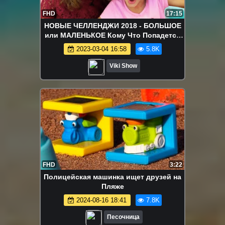
FHD
17:15
НОВЫЕ ЧЕЛЛЕНДЖИ 2018 - БОЛЬШОЕ
или МАЛЕНЬКОЕ Кому Что Попадется
Mistery Box Switch Up Challenge / Вики
2023-03-04 16:58
5.8K
Шоу
Viki Show
FHD
3:22
Полицейская машинка ищет друзей на
Пляже
2024-08-16 18:41
7.8K
Песочница