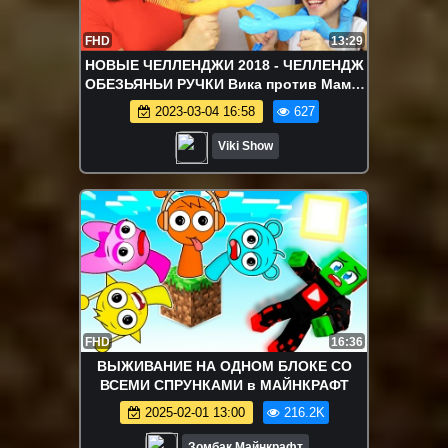
FHD
13:29
НОВЫЕ ЧЕЛЛЕНДЖИ 2018 - ЧЕЛЛЕНДЖ
ОБЕЗЬЯНЬИ РУЧКИ Вика против Мамы
Challenge / Вики Шоу
2023-03-04 16:58
627
Viki Show
FHD
16:36
ВЫЖИВАНИЕ НА ОДНОМ БЛОКЕ СО
ВСЕМИ СПРУНКАМИ в МАЙНКРАФТ
2025-02-01 13:00
216.2K
Зомбак Майнкрафт