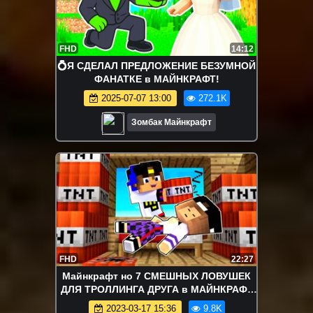
FHD
14:12
💍Я СДЕЛАЛ ПРЕДЛОЖЕНИЕ БЕЗУМНОЙ
ФАНАТКЕ в МАЙНКРАФТ!
2025-07-07 13:00
272.1K
Зомбак Майнкрафт
FHD
22:27
Майнкрафт но 7 СМЕШНЫХ ЛОВУШЕК
ДЛЯ ТРОЛЛИНГА ДРУГА в МАЙНКРАФТ
НУБ И ПРО ВИДЕО ТРОЛЛИНГ
2023-03-17 15:36
9.8K