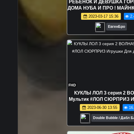
РЕБЕНОК И ДЕВУШКА ГОР
ДОМА НУБА И ПРО ! МАЙН
РЕАЛЬНОЙ ЖИЗНИ ВИ
2023-03-17 15:36
2.
ТРОЛЛИНГ MINECRA
ЕвгенБро
FHD
КУКЛЫ ЛОЛ 3 серия 2 В
Мультик #ЛОЛ СЮРПРИЗ И
Для девочек
2023-06-30 13:55
16
Double Bubble / Дабл 