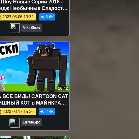
 Шоу Новые Серии 2018 -
ндж Необычные Сладости
Продуктов Challenge // Вики
2023-03-06 10:32
5.6K
Шоу
Viki Show
16:42
А ВСЕ ВИДЫ CARTOON CAT
ЯШНЫЙ КОТ в МАЙНКРАФТ
ВУШКА НУБ И ПРО ВИДЕО
2023-03-17 15:36
2.4K
РОЛЛИНГ MINECRAFT
ЕвгенБро