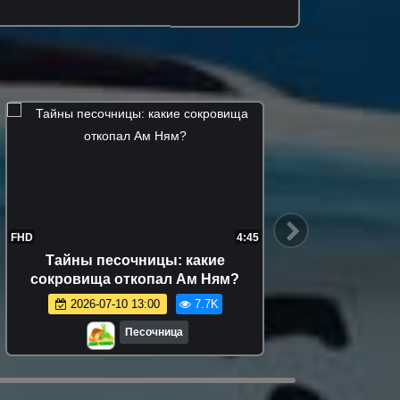
FHD
4:45
FHD
Тайны песочницы: какие
Видео
сокровища откопал Ам Ням?
Хоп игр
2026-07-10 13:00
7.7K
Песочница