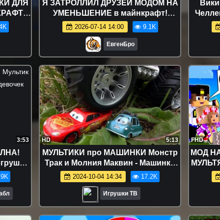
КИ ДЛЯ
Я ЗАТРОЛЛИЛ ДРУЗЕЙ МОДОМ НА
Вики
КРАФТ В
УМЕНЬШЕНИЕ в майнкрафт!
Челле
ДЕО
девушка новичок видео minecraft
против 
4K
2026-07-14 14:00
9.1K
FT
ЕвгенБро
3:53
HD
5:13
FHD
ОЛНА!
МУЛЬТИКИ про МАШИНКИ Монстр
МОД Н
грушки
Трак и Молния Маквин - Машинки
МУЛЬТ
из мультфильм для детей ТАЧКИ 3
НО ДЕ
.9K
2024-10-04 14:34
17.2K
Т
Бабл
Игрушки ТВ