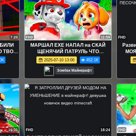
7:20
FHD
11:59
FHD
АБИЛИ
МАРШАЛ EXE НАПАЛ на СКАЙ
Разв
О ТВОЙ
ЩЕНЯЧИЙ ПАТРУЛЬ ЧТО
МОЯ
ДЕТИ В
СЛУЧИЛОСЬ в МАЙНКРАФТ
сборник
0K
2025-07-10 13:00
452.1K
ТЕЙ
Зомбак Майнкрафт
16:31
FHD
18:24
FHD