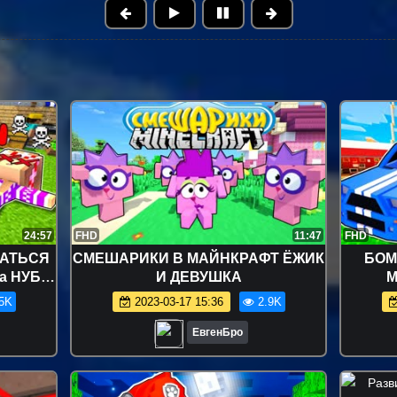
24:57
FHD
11:47
FHD
САТЬСЯ
СМЕШАРИКИ В МАЙНКРАФТ ЁЖИК
БОМ
а НУБ И
И ДЕВУШКА
М
craft
В
5K
2023-03-17 15:36
2.9K
МАЙНК
ЕвгенБро