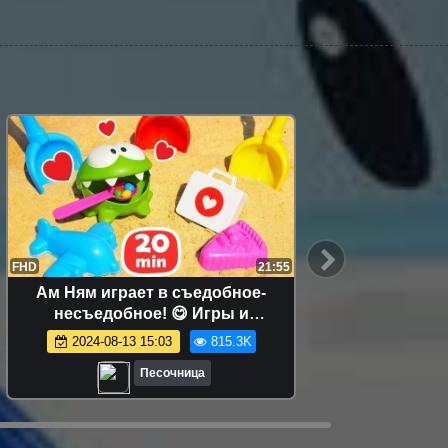
:60
FHD
12:04
им
Маша Капуки и игрушки на пляже -
ей
Развивающее видео для малышей
а
2024-08-16 18:41
632.0K
Песочница