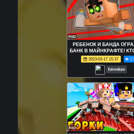
FHD
РЕБЕНОК И БАНДА ОГР
БАНК В МАЙНКРАФТЕ! КТ
ПАПОЧКА В MINECRAFT! 
2023-03-17 15:37
2.
МАЙНКРАФТ МИР ДЕ
ЕвгенБро
FHD