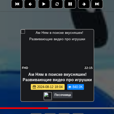
21:55
FHD
21
едобное-
Машинки лепят куличики! Стро
Игры и
цветной замок - Видео для дет
ро игрушки
про игры с песком. Песочниц
815.3K
2024-08-13 15:08
753.4K
а
Песочница