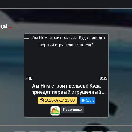
ца!
FHD
8:35
Ам Ням строит рельсы! Куда
приедет первый игрушечный
поезд?
2026-07-17 13:00
5.3K
Песочница