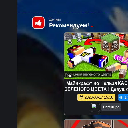
Детям
Рекомендуем!
FHD
Майнкрафт но Нельзя КА
ЗЕЛЁНОГО ЦВЕТА ! Девушк
ПРО Видео Троллинг Mine
2023-03-17 15:36
1.
ЕвгенБро