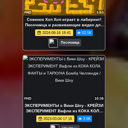
FHD
5:03
Совенок Хоп Хоп играет в лабиринт!
Песочница и развивающие видео для
самых маленьких
2024-08-16 18:41
52.5K
Песочница
FHD
10:36
ЭКСПЕРИМЕНТЫ с Вики Шоу - КРЕЙЗИ
ЭКСПЕРИМЕНТ Вафли из КОКА КОЛА
ФАНТЫ и ТАРХУНА Бомба Челлендж /
2023-03-04 17:16
3.8K
Вики Шоу