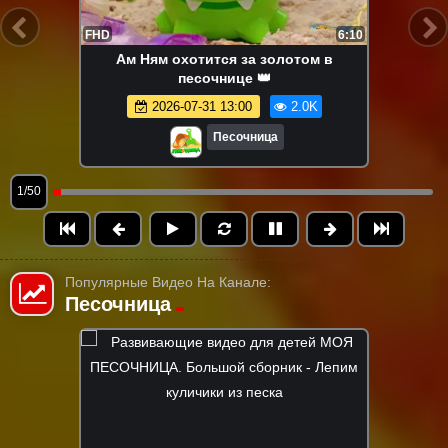
FHD
6:10
Ам Ням охотится за золотом в
песочнице 👑
2026-07-31 13:00
2.0K
Песочница
1/50
Популярные Видео На Канале:
Песочница