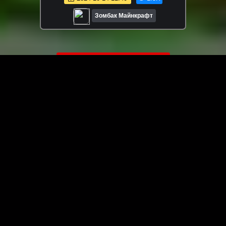
Зомбак Майнкрафт
ЗАГРУЗИТЬ ЕЩЁ ВИДЕО
О сайте
Специально для Вас мы отобрали вручную самое лучшее
видео! Смотрите видео онлайн на HDVK.ru. Смотреть
онлайн фильмы и сериалы бесплатно, музыкальные
клипы, новости мира и кино, обзоры мобильных
устройств. Мультфильмы, аниме, дорамы смотреть
онлайн бесплатно!