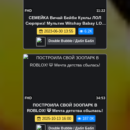
FHD
11:22
СЕМЕЙКА Вичай Бейби Куклы ЛОЛ
Сюрприз! Мультик Witchay Babay LOL
Families Surprise Dolls
2023-06-30 13:55
6.2K
Double Bubble / Дабл Бабл
FHD
34:53
ПОСТРОИЛА СВОЙ ЗООПАРК В
ROBLOX! 🐯 Мечта детства сбылась!
2025-10-13 16:00
187.0K
Double Bubble / Дабл Бабл