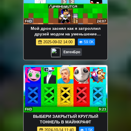
FHD
24:07
Мой дрон заснял как я затроллил
друзей модом на уменьшение
сломанный мод в майнкрафт! девушка
2025-09-02 14:00
59.0K
новичок видео minecraft
ЕвгенБро
FHD
9:23
ВЫБЕРИ ЗАКРЫТЫЙ КРУГЛЫЙ
ТОННЕЛЬ В МАЙНКРАФТ
2024-10-14 11:40
1.5K