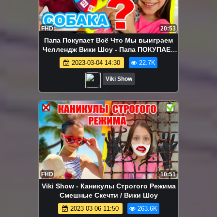
FHD
20:53
Папа Покупает Всё Что Мы выиграем
Челлендж Вики Шоу - Папа ПОКУПАЕТ
Нам ВСЕ Что мы Напишем Челлендж /
2023-03-04 14:30
22.7K
Вики Шоу
Viki Show
FHD
10:51
Viki Show - Каникулы Строгого Режима
Смешные Скечти / Вики Шоу
2023-03-06 11:50
263.6K