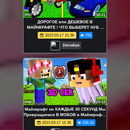
FHD
18:21
ДОРОГОЕ или ДЕШЕВОЕ В
МАЙНКРАФТЕ ! ЧТО ВЫБЕРЕТ НУБ И
ПРО MINECRAFT Выживание Видео
2023-03-17 15:36
756
Мультик Что Купит
ЕвгенБро
FHD
23:12
Майнкрафт но КАЖДЫЕ 30 СЕКУНД Мы
Превращаемся В МОБОВ в Майнкрафте
100% Троллинг Ловушка Minecraft
2023-03-17 15:36
339.1K