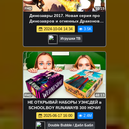
FHD
10:15
Динозавры 2017. Новая серия про
Динозавров и огненных Драконов
Динозавры мультфильм на русском
2024-10-04 14:34
3.5K
языке
Игрушки ТВ
FHD
48:13
НЕ ОТКРЫВАЙ НАБОРЫ УЭНСДЕЙ в
SCHOOLBOY RUNAWAYВ 300 НОЧИ!
2025-06-17 16:00
2.4M
Double Bubble / Дабл Бабл