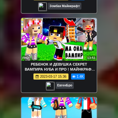
Зомбак Майнкрафт
FHD
13:51
РЕБЕНОК И ДЕВУШКА СЕКРЕТ
ВАМПИРА НУБА И ПРО ! МАЙНКРАФТ
ВЫЖИВАНИЕ БОМЖА ВИДЕО
2023-03-17 15:36
1.4K
ТРОЛЛИНГ MINECRAFT
ЕвгенБро