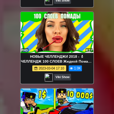
Viki Show
FHD
8:17
НОВЫЕ ЧЕЛЛЕНДЖИ 2018 - 💄
ЧЕЛЛЕНДЖ 100 СЛОЕВ Жидкой Помады
на Губах 100 Coats of Liquid Lipstick /
2023-03-04 17:10
1.0K
Вики Шоу
Viki Show