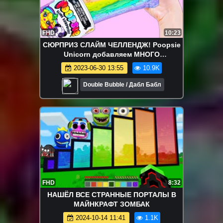
FHD
10:23
СЮРПРИЗ СЛАЙМ ЧЕЛЛЕНДЖ! Poopsie
Unicorn добавляем МНОГО
ИНГРЕДИЕНТОВ для Радуги Slime
2023-06-30 13:55
10.9K
Challenge
Double Bubble / Дабл Бабл
FHD
8:32
НАШЁЛ ВСЕ СТРАННЫЕ ПОРТАЛЫ В
МАЙНКРАФТ ЗОМБАК
2024-10-14 11:41
1.1K