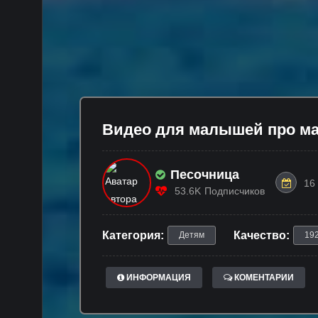
Видео для малышей про ма
Песочница
16
53.6K
Подписчиков
Категория:
Качество:
Детям
19
ИНФОРМАЦИЯ
КОМЕНТАРИИ