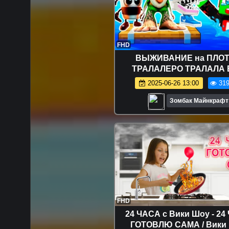
FHD
ВЫЖИВАНИЕ на ПЛОТ
ТРАЛАЛЕРО ТРАЛАЛА 
ПАТАПИМ КАПУЧИНО АС
2025-06-26 13:00
319
в МАЙНКРАФТ
Зомбак Майнкрафт
FHD
24 ЧАСА с Вики Шоу - 24
ГОТОВЛЮ САМА / Вики