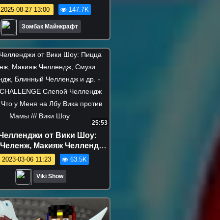
АЙНКРАФТ МУЛЬТИК
2025-08-27 13:00
147.7K
Зомбак Майнкрафт
25:53
Челленджи от Вики Шоу:
Челенж, Макияж Челлендж,
и Челлендж, Блинный
2023-03-06 11:23
63.5K
еллендж и др. - BLIND
LENGE Слепой Челлендж
Viki Show
й Что у Меня на Лбу Вика
отив Мамы /// Вики Шоу