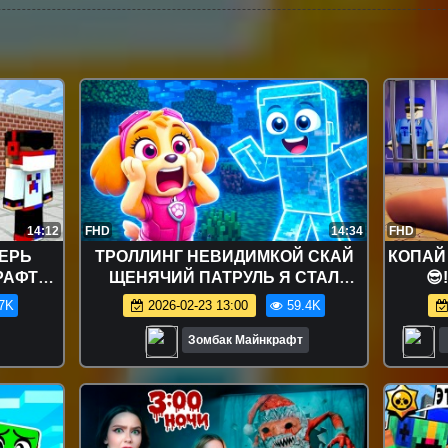
14:12
FHD
14:34
FHD
ЕРЬ
ТРОЛЛИНГ НЕВИДИМКОЙ СКАЙ
КОПАЙ
РАФТ?
ЩЕНЯЧИЙ ПАТРУЛЬ Я СТАЛ
😎
ренни,
НЕВИДИМЫМ и ЗАТРОЛЛИЛ СКАЙ
7K
2026-02-23 13:00
59.4K
aft
НОЧЬЮ в МАЙНКРАФТ
Зомбак Майнкрафт