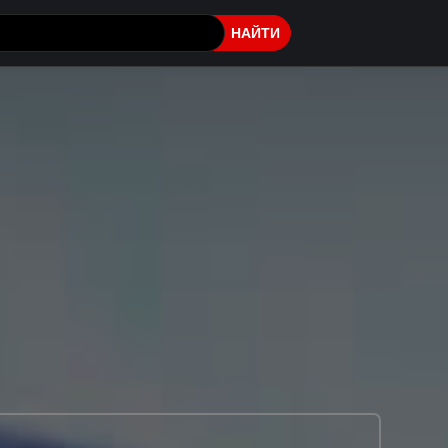
НАЙТИ