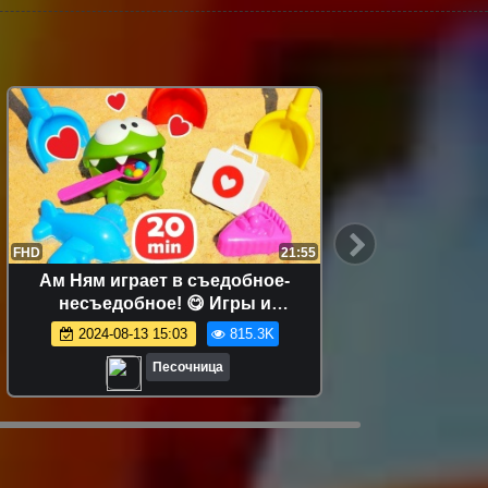
FHD
17:08
FHD
Разноцветные машинки строят
Познав
трассу и другое! Песочница -
нашё
Видео для детей и малышей -
2024-08-16 18:40
562.4K
2
Сборник
Песочница