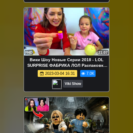
FHD
21:07
Вики Шоу Новые Серии 2018 - LOL
SURPRISE ФАБРИКА ЛОЛ Распаковка
Самой Новой 3 Серии Кукол Confetti
2023-03-04 16:31
7.0K
Pop и Lil Sister / Вики Шоу
Viki Show