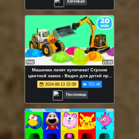
ЕвгенБро
FHD
21:60
Машинки лепят куличики! Строим
цветной замок - Видео для детей про
игры с песком. Песочница
2024-08-13 15:08
753.4K
Песочница