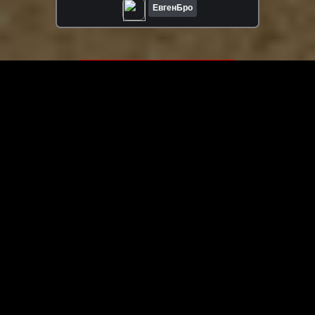
ЕвгенБро
ЗАГРУЗИТЬ ЕЩЁ ВИДЕО
О сайте
Специально для Вас мы отобрали вручную самое лучшее
видео! Смотрите видео онлайн на HDVK.ru. Смотреть
онлайн фильмы и сериалы бесплатно, музыкальные
клипы, новости мира и кино, обзоры мобильных
устройств. Мультфильмы, аниме, дорамы смотреть
онлайн бесплатно!