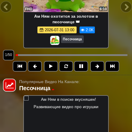
FHD
6:10
Ам Ням охотится за золотом в
песочнице 👑
2026-07-31 13:00
2.0K
Песочница
1/50
Популярные Видео На Канале:
Песочница