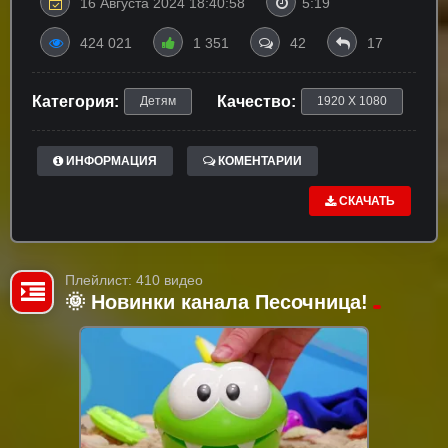
16 Августа 2024 18:40:58
5:19
424 021
1 351
42
17
Категория:
Качество:
Детям
1920 X 1080
ИНФОРМАЦИЯ
КОМЕНТАРИИ
СКАЧАТЬ
Плейлист: 410 видео
🌞 Новинки канала Песочница!