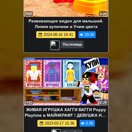
FHD
4:26
Развивающие видео для малышей.
Лепим куличики и Учим цвета
2024-08-16 18:41
29.5K
Песочница
FHD
22:29
ЖИВАЯ ИГРУШКА ХАГГИ ВАГГИ Poppy
Playtime в МАЙНКРАФТ ! ДЕВУШКА НУБ
И ПРО ВИДЕО ТРОЛЛИНГ MINECRAFT
2023-03-17 15:36
0.9K