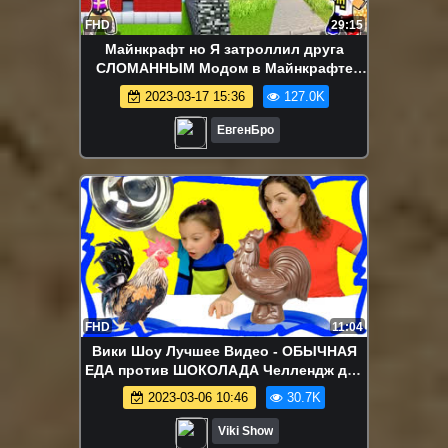
FHD
29:15
Майнкрафт но Я затроллил друга
СЛОМАННЫМ Модом в Майнкрафте
Троллинг Ловушка Minecraft
2023-03-17 15:36
127.0K
ЕвгенБро
FHD
11:04
Вики Шоу Лучшее Видео - ОБЫЧНАЯ
ЕДА против ШОКОЛАДА Челлендж для
детей Шоколадная Coca Cola vs
2023-03-06 10:46
30.7K
Настоящая / Вики Шоу
Viki Show