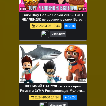
FHD
11:17
Вики Шоу Новые Серии 2018 - ТОРТ
ЧЕЛЛЕНДЖ не своими руками Вызов
принят Cake challenge Not my arms /
2023-03-06 10:43
2.1K
Вики Шоу
Viki Show
FHD
13:15
ЩЕНЯЧИЙ ПАТРУЛЬ новые серии
Ромео и ЗУМА Развивающие Мультики
про Игрушки PAW Patrol для детей
2024-10-04 14:34
19.2K
Игрушки ТВ