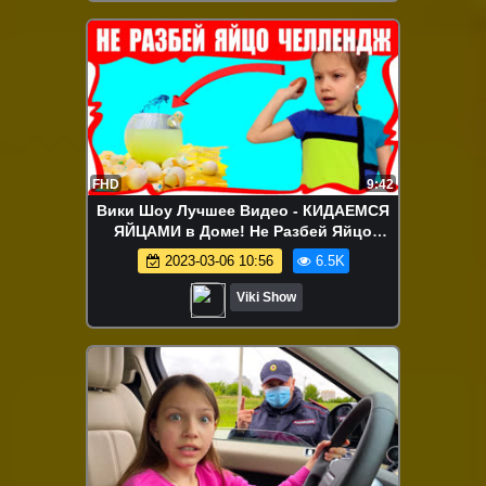
FHD
9:42
Вики Шоу Лучшее Видео - КИДАЕМСЯ
ЯЙЦАМИ в Доме! Не Разбей Яйцо
Челлендж Проверка с Канала Mister
2023-03-06 10:56
6.5K
Max / Вики Шоу
Viki Show