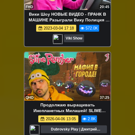
FHD
20:45
Вики Шоу НОВЫЕ ВИДЕО - ПРАНК В
МАШИНЕ Разыграли Вику Полиция /
Вики Шоу
2023-03-04 17:18
572.0K
Viki Show
QHD
37:25
Продолжаю выращивать
Инопланетных Милашей! SLIME
RANCHER (Часть 3)
2026-04-06 13:05
2.8K
Dubrovsky Play | Дмитрий
Дубровский