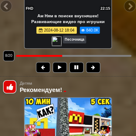
FHD
21:55
Ам Ням играет в съедобное-
несъедобное! 😋 Игры и развивающее
видео про игрушки Om Nom
2024-08-13 15:03
815.3K
Песочница
9/20
Детям
Рекомендуем!