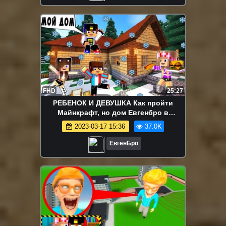
FHD
25:27
РЕБЕНОК И ДЕВУШКА Как пройти
Майнкрафт, но дом Евгенбро в
реальной жизни ! НУБ И ПРО ВИДЕО
2023-03-17 15:36
37.0K
MINECRAFT
ЕвгенБро