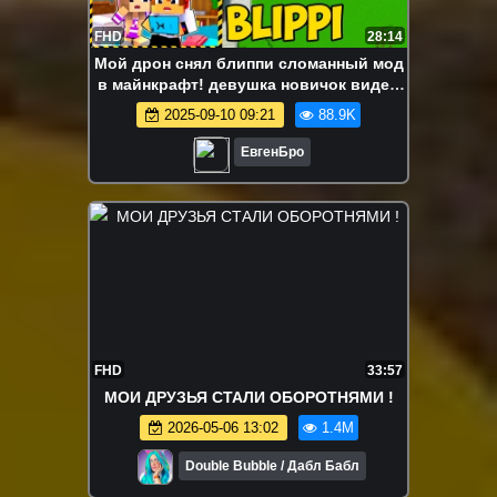
FHD
28:14
Мой дрон снял блиппи сломанный мод
в майнкрафт! девушка новичок видео
minecraft
2025-09-10 09:21
88.9K
ЕвгенБро
FHD
33:57
МОИ ДРУЗЬЯ СТАЛИ ОБОРОТНЯМИ !
2026-05-06 13:02
1.4M
Double Bubble / Дабл Бабл