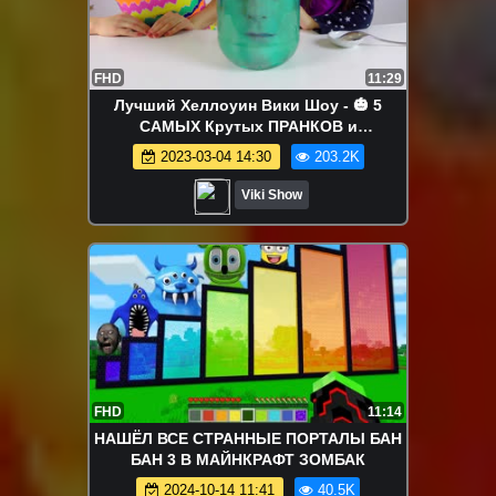
FHD
11:29
Лучший Хеллоуин Вики Шоу - 🎃 5
САМЫХ Крутых ПРАНКОВ и
ЛАЙФХАКОВ на ХЕЛЛОУИН #2 Как
2023-03-04 14:30
203.2K
Разыграть Друзей на Halloween /// Вики
Шоу
Viki Show
FHD
11:14
НАШЁЛ ВСЕ СТРАННЫЕ ПОРТАЛЫ БАН
БАН 3 В МАЙНКРАФТ ЗОМБАК
2024-10-14 11:41
40.5K