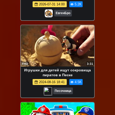
новичок видео minecraft
2026-07-31 14:00
5.2K
ЕвгенБро
FHD
3:31
Игрушки для детей ищут сокровища
пиратов в Песке
2024-08-16 18:41
4.5K
Песочница