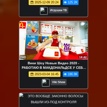
обзор на другие машинки.
2025-12-09 20:24
125.2K
Игрушки ТВ
FHD
18:42
Вики Шоу Новые Видео 2020 -
РАБОТАЮ В МАКДОНАЛЬДСЕ У СЕБЯ
ДОМА / Вики Шоу
2023-03-04 16:45
186.9K
Viki Show