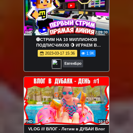
FHD
2:09:30
🔴СТРИМ НА 10 МИЛЛИОНОВ
ПОДПИСЧИКОВ 🍋 ИГРАЕМ В
МАЙНКРАФТ! ПЕРВЫЙ СТРИМ
2023-03-17 15:36
1.9K
ЕвгенБро
FHD
10:14
VLOG /// ВЛОГ - Летим в ДУБАИ Влог