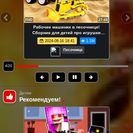
FHD
13:58
Маша Капуки Кануки и игрушки в
песочнице — Развивающее видео для
самых маленьких
2024-08-16 18:41
1.1M
Песочница
5/20
Детям
Рекомендуем!