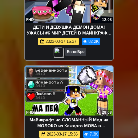
FHD
12:08
ДЕТИ И ДЕВУШКА ДЕМОН ДОМА!
УЖАСЫ #6 МИР ДЕТЕЙ В МАЙНКРАФТ!
КТО ТВОЙ ПАПОЧКА! ДЕТИ MINECRAFT!
2023-03-17 15:37
82.2K
ЕвгенБро
FHD
28:08
Майнкрафт но СЛОМАННЫЙ Мод на
МОЛОКО из Каждого МОБА в
Майнкрафте Троллинг Ловушка
2023-03-17 15:36
7.3K
Minecraft