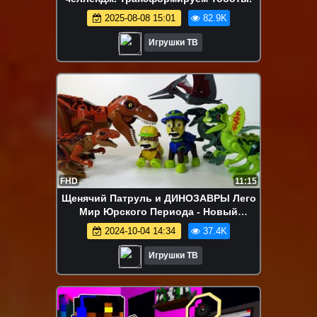
2025-08-08 15:01
82.9K
Игрушки ТВ
FHD
11:15
Щенячий Патруль и ДИНОЗАВРЫ Лего
Мир Юрского Периода - Новый
Мультик для детей Игрушки LEGO 2018
2024-10-04 14:34
37.4K
Игрушки ТВ