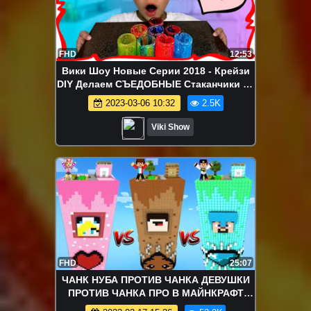
FHD
12:53
Вики Шоу Новые Серии 2018 - Крейзи
DIY Делаем СЪЕДОБНЫЕ Стаканчики из
Конфет Edible Cups Challeng / Вики
2023-03-06 10:32
2.5K
Шоу
Viki Show
FHD
25:07
ЧАНК НУБА ПРОТИВ ЧАНКА ДЕВУШКИ
ПРОТИВ ЧАНКА ПРО В МАЙНКРАФТ
ВИДЕО ТРОЛЛИНГ ЛОВУШКА