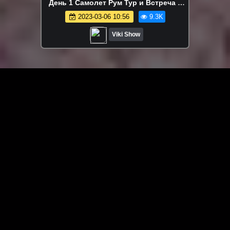
День 1 Самолет Рум Тур и Встреча с
Подписчиками / Вики Шоу
2023-03-06 10:56
9.3K
Viki Show
ЗАГРУЗИТЬ ЕЩЁ ВИДЕО
О сайте
Специально для Вас мы отобрали вручную самое лучшее
видео! Смотрите видео онлайн на HDVK.ru. Смотреть
онлайн фильмы и сериалы бесплатно, музыкальные
клипы, новости мира и кино, обзоры мобильных