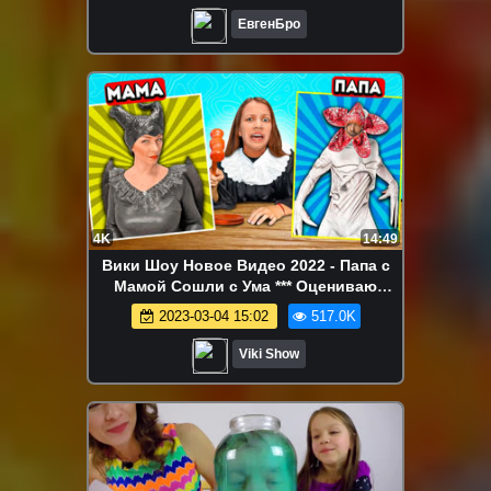
ЕвгенБро
4K
14:49
Вики Шоу Новое Видео 2022 - Папа с
Мамой Сошли с Ума *** Оцениваю
Новогодние Костюмы Родителей / Вики
2023-03-04 15:02
517.0K
Шоу
Viki Show