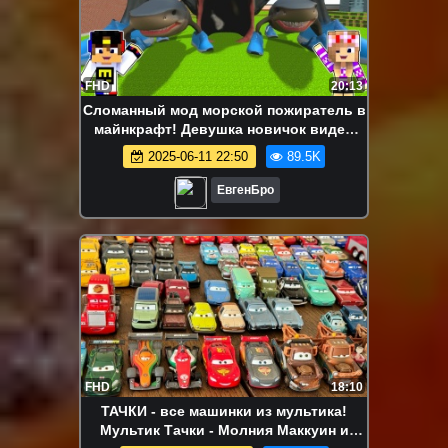
FHD
20:13
Сломанный мод морской пожиратель в
майнкрафт! Девушка новичок видео
minecraft
2025-06-11 22:50
89.5K
ЕвгенБро
FHD
18:10
ТАЧКИ - все машинки из мультика!
Мультик Тачки - Молния Маккуин и