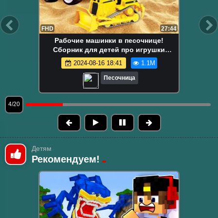
FHD
13:58
Маша Капуки Кануки и игрушки в
песочнице — Развивающее видео для
самых маленьких
2024-08-16 18:41
1.1M
Песочница
5/20
Детям
Рекомендуем!