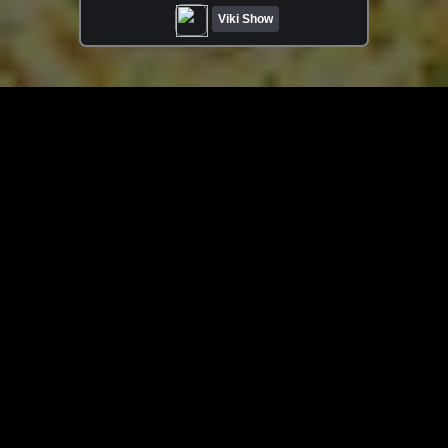
Viki Show
ЗАГРУЗИТЬ ЕЩЁ ВИДЕО
О сайте
Специально для Вас мы отобрали вручную самое лучшее
видео! Смотрите видео онлайн на HDVK.ru. Смотреть
онлайн фильмы и сериалы бесплатно, музыкальные
клипы, новости мира и кино, обзоры мобильных
устройств. Мультфильмы, аниме, дорамы смотреть
онлайн бесплатно!