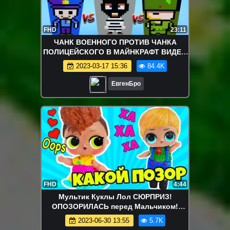
FHD
23:11
ЧАНК ВОЕННОГО ПРОТИВ ЧАНКА
ПОЛИЦЕЙСКОГО В МАЙНКРАФТ ВИДЕО
НУБ И ПРО ТРОЛЛИНГ ЛОВУШКА
2023-03-17 15:36
84.4K
MINECRAFT
ЕвгенБро
FHD
4:44
Мультик Куклы Лол СЮРПРИЗ!
ОПОЗОРИЛАСЬ перед Мальчиком!
DECODER LOL SURPRISE Видео для
2023-06-30 13:55
5.7K
детей