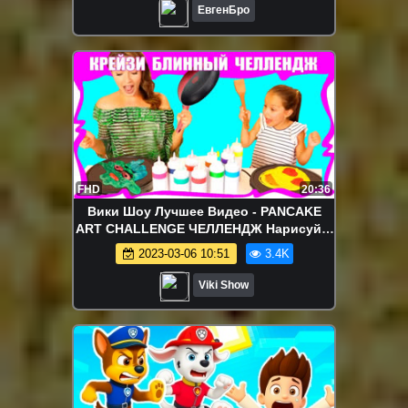
ЕвгенБро
FHD
20:36
Вики Шоу Лучшее Видео - PANCAKE
ART CHALLENGE ЧЕЛЛЕНДЖ Нарисуй и
Зажарь Блины Вика против Мамы
2023-03-06 10:51
3.4K
Эмоджи Миньон / Вики Шоу
Viki Show