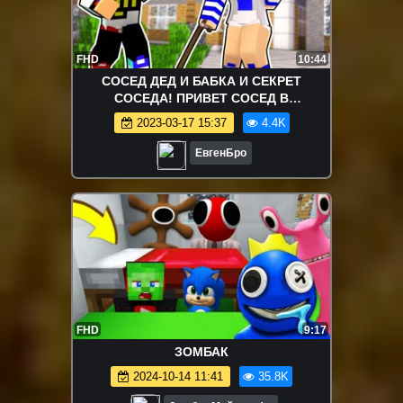
FHD
10:44
СОСЕД ДЕД И БАБКА И СЕКРЕТ
СОСЕДА! ПРИВЕТ СОСЕД В
МАЙНКРАФТЕ! HELLO NEIGHBOUR IN
2023-03-17 15:37
4.4K
MINECRAFT ROLEPLAY
ЕвгенБро
FHD
9:17
ЗОМБАК
2024-10-14 11:41
35.8K