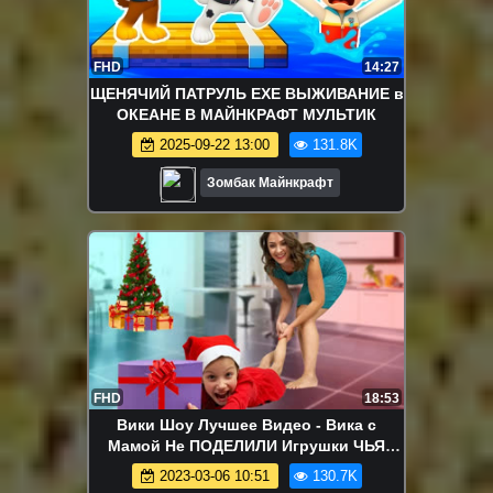
FHD
14:27
ЩЕНЯЧИЙ ПАТРУЛЬ EXE ВЫЖИВАНИЕ в
ОКЕАНЕ В МАЙНКРАФТ МУЛЬТИК
2025-09-22 13:00
131.8K
Зомбак Майнкрафт
FHD
18:53
Вики Шоу Лучшее Видео - Вика с
Мамой Не ПОДЕЛИЛИ Игрушки ЧЬЯ
ЕЛКА ВКУСНЕЕ Mistery Box Switch Up
2023-03-06 10:51
130.7K
Challenge / Вики Шоу