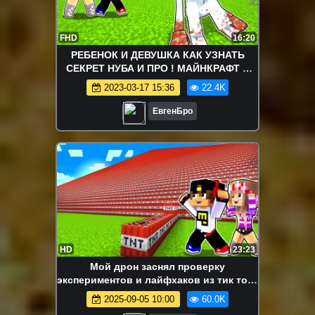
FHD
16:20
РЕБЕНОК И ДЕВУШКА КАК УЗНАТЬ
СЕКРЕТ НУБА И ПРО ! МАЙНКРАФТ В
РЕАЛЬНОЙ ЖИЗНИ ВИДЕО ТРОЛЛИНГ
2023-03-17 15:36
22.4K
MINECRAFT
ЕвгенБро
HD
23:23
Мой дрон заснял проверку
экспериментов и лайфхаков из тик тока
сломанный мод в майнкрафт! девушка
2025-09-05 10:00
60.0K
новичок видео minecraft