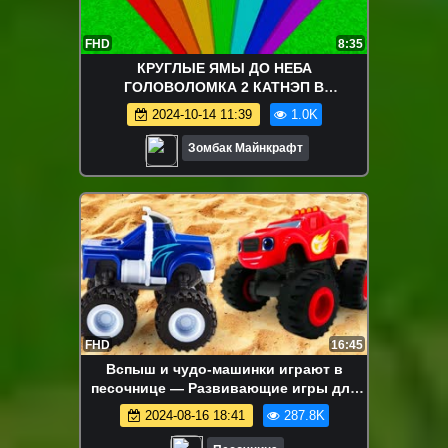
FHD
8:35
КРУГЛЫЕ ЯМЫ ДО НЕБА
ГОЛОВОЛОМКА 2 КАТНЭП В
МАЙНКРАФТ
2024-10-14 11:39
1.0K
Зомбак Майнкрафт
FHD
16:45
Вспыш и чудо-машинки играют в
песочнице — Развивающие игры для
самых маленьких с машинками
2024-08-16 18:41
287.8K