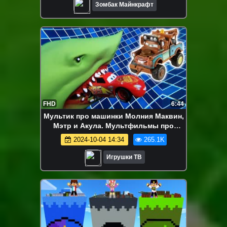
Зомбак Майнкрафт
FHD
6:44
Мультик про машинки Молния Маквин,
Мэтр и Акула. Мультфильмы про
#МАШИНКИ для детей новые серии.
2024-10-04 14:34
265.1K
Игрушки ТВ