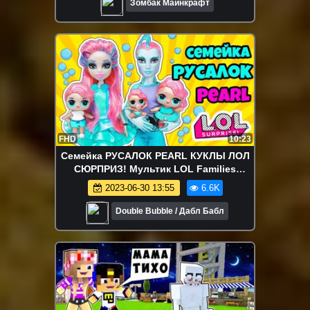
Зомбак Майнкрафт
FHD
10:23
Семейка РУСАЛОК PEARL КУКЛЫ ЛОЛ
СЮРПРИЗ! Мультик LOL Families
Surprise Распаковка toys for kids
2023-06-30 13:55
6.6K
Double Bubble / Дабл Бабл