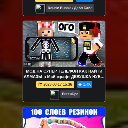
Double Bubble / Дабл Бабл
FHD
25:08
МОД НА СУПЕР ТЕЛЕФОН КАК НАЙТИ
АЛМАЗЫ в Майнкрафт ДЕВУШКА НУБ И
ПРО ВИДЕО ТРОЛЛИНГ Minecraft
2023-03-17 15:36
1.4K
ЕвгенБро