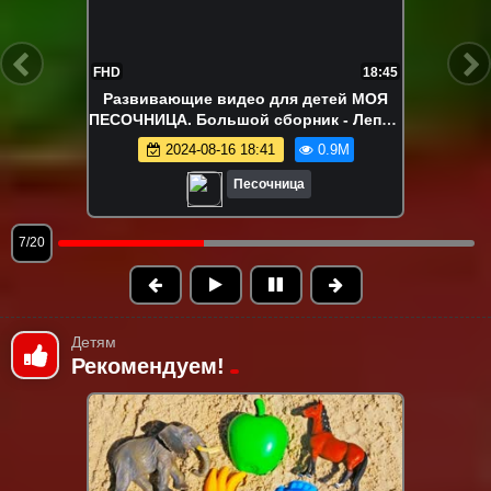
FHD
22:15
Ам Ням в поиске вкусняшек!
Развивающие видео про игрушки
2024-08-12 18:04
840.0K
Песочница
9/20
Детям
Рекомендуем!