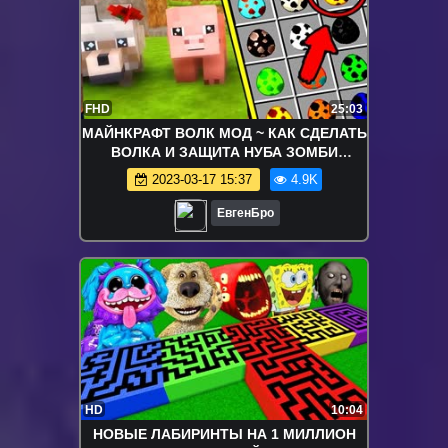
FHD
25:03
МАЙНКРАФТ ВОЛК МОД ~ КАК СДЕЛАТЬ
ВОЛКА И ЗАЩИТА НУБА ЗОМБИ
АПОКАЛИПСИС ОБЗОР МОДА -
2023-03-17 15:37
4.9K
MINECRAFT MODS
ЕвгенБро
HD
10:04
НОВЫЕ ЛАБИРИНТЫ НА 1 МИЛЛИОН