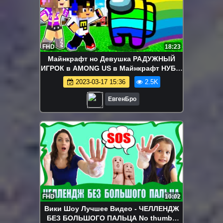
FHD
18:23
Майнкрафт но Девушка РАДУЖНЫЙ
ИГРОК в AMONG US в Майнкрафт НУБ И
ПРО ВИДЕО ТРОЛЛИНГ MINECRAFT
2023-03-17 15:36
2.5K
ЕвгенБро
FHD
10:02
Вики Шоу Лучшее Видео - ЧЕЛЛЕНДЖ
БЕЗ БОЛЬШОГО ПАЛЬЦА No thumbs