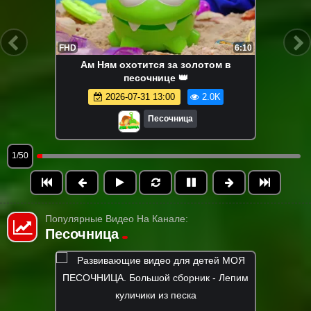
FHD
6:10
Ам Ням охотится за золотом в
песочнице 👑
2026-07-31 13:00
2.0K
Песочница
1/50
Популярные Видео На Канале:
Песочница