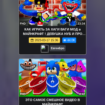
FHD
23:34
КАК ИГРАТЬ ЗА ХАГИ ВАГИ МОД в
МАЙНКРАФТ ! ДЕВУШКА НУБ И ПРО
ВИДЕО ТРОЛЛИНГ MINECRAFT Huggy
2023-03-17 15:36
44.0K
Wuggy
ЕвгенБро
FHD
8:42
ЭТО САМОЕ СМЕШНОЕ ВИДЕО В
МАЙНКРАФТ