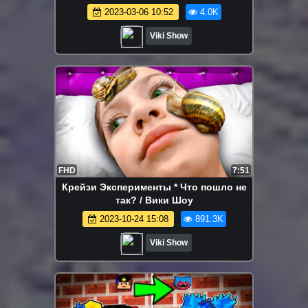
challenge / Вики Шоу
2023-03-06 10:52
4.0K
Viki Show
FHD
7:51
Крейзи Эксперименты * Что пошло не
так? / Вики Шоу
2023-10-24 15:08
891.3K
Viki Show