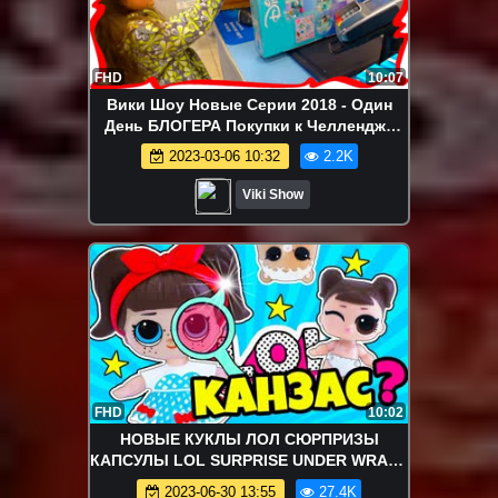
FHD
10:07
Вики Шоу Новые Серии 2018 - Один
День БЛОГЕРА Покупки к Челленджу
Мамина Работа Выбираем Подарок На
2023-03-06 10:32
2.2K
День Рождения / Вики Шоу
Viki Show
FHD
10:02
НОВЫЕ КУКЛЫ ЛОЛ СЮРПРИЗЫ
КАПСУЛЫ LOL SURPRISE UNDER WRAPS
4 СЕРИЯ! МУЛЬТИК! МАСТЕР-КЛАСС
2023-06-30 13:55
27.4K