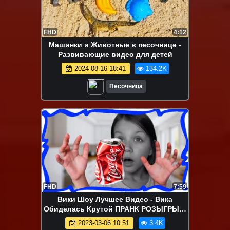
FHD
4:12
Машинки и Животные в песочнице -
Развивающие видео для детей
2024-08-16 18:41
134.2K
Песочница
FHD
7:59
Вики Шоу Лучшее Видео - Вика
Обиделась Крутой ПРАНК РОЗЫГРЫШ
с Пепси Колой / Вики Шоу
2023-03-06 10:51
3.4K