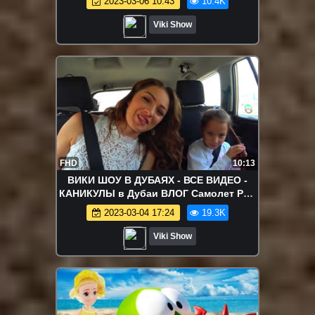
2023-03-06 10:43
10.4K
февраля / Вики Шоу
Viki Show
FHD
10:13
ВИКИ ШОУ В ДУБАЯХ - ВСЕ ВИДЕО -
КАНИКУЛЫ в Дубаи ВЛОГ Самолет Рум
Тур Плаваем на Пицце в Dukes Dubai ///
2023-03-04 17:24
19.3K
Вики Шоу
Viki Show