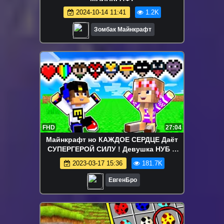
2024-10-14 11:41
1.2K
Зомбак Майнкрафт
FHD
27:04
Майнкрафт но КАЖДОЕ СЕРДЦЕ Даёт
СУПЕРГЕРОЙ СИЛУ ! Девушка НУБ И
ПРО Видео Троллинг Minecraft
2023-03-17 15:36
181.7K
ЕвгенБро