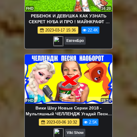
FHD
16:20
РЕБЕНОК И ДЕВУШКА КАК УЗНАТЬ
СЕКРЕТ НУБА И ПРО ! МАЙНКРАФТ В
РЕАЛЬНОЙ ЖИЗНИ ВИДЕО ТРОЛЛИНГ
2023-03-17 15:36
22.4K
MINECRAFT
ЕвгенБро
FHD
15:14
Вики Шоу Новые Серии 2018 -
Мультяшный ЧЕЛЛЕНДЖ Угадай Песню
Наоборот из МУЛЬТФИЛЬМОВ
2023-03-06 10:32
2.5K
Холодное Сердце Зверополис / Вики
Шоу
Viki Show