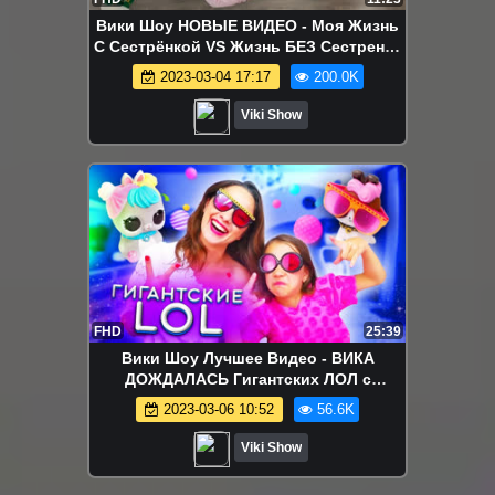
Вики Шоу НОВЫЕ ВИДЕО - Моя Жизнь
С Сестрёнкой VS Жизнь БЕЗ Сестренки
Скетч
2023-03-04 17:17
200.0K
Viki Show
FHD
25:39
Вики Шоу Лучшее Видео - ВИКА
ДОЖДАЛАСЬ Гигантских ЛОЛ с
Питомцами Бигги Петс Eye Spy Biggie
2023-03-06 10:52
56.6K
Pets LOL / Вики Шоу
Viki Show