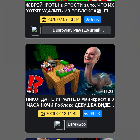
😡БРЕЙНРОТЫ в ЯРОСТИ за то, ЧТО ИХ
ХОТЯТ УДАЛИТЬ ИЗ РОБЛОКСА😱! FIND
the ANGRY BRAINROT - №1
2026-02-07 13:32
6.5K
Dubrovsky Play | Дмитрий
Дубровский
FHD
19:28
НИКОГДА НЕ ИГРАЙТЕ В Майнкрафт в 3
ЧАСА НОЧИ Роблокс ДЕВУШКА ВИДЕО
ТРОЛЛИНГ MINECRAFT
2026-02-12 11:43
49.8K
ЕвгенБро