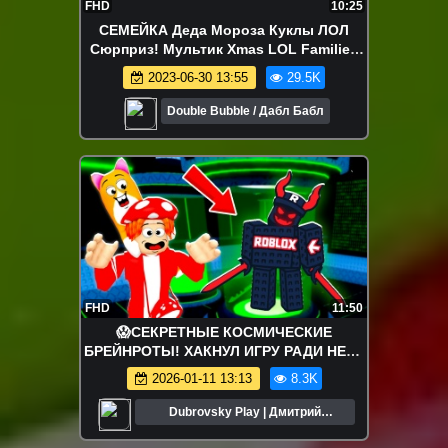
FHD
10:25
СЕМЕЙКА Деда Мороза Куклы ЛОЛ
Сюрприз! Мультик Xmas LOL Families
Surprise НОВОГОДНЯЯ ИСТОРИЯ
2023-06-30 13:55
29.5K
Double Bubble / Дабл Бабл
FHD
11:50
😱СЕКРЕТНЫЕ КОСМИЧЕСКИЕ
БРЕЙНРОТЫ! ХАКНУЛ ИГРУ РАДИ НЕГО
😎... Find a Brainrot ROBLOX
2026-01-11 13:13
8.3K
Dubrovsky Play | Дмитрий
Дубровский