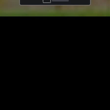
ЗАГРУЗИТЬ ЕЩЁ ВИДЕО
О сайте
Специально для Вас мы отобрали вручную самое лучшее
видео! Смотрите видео онлайн на HDVK.ru. Смотреть
онлайн фильмы и сериалы бесплатно, музыкальные
клипы, новости мира и кино, обзоры мобильных
устройств. Мультфильмы, аниме, дорамы смотреть
онлайн бесплатно!
Скачать видео с ВК, РуТуба, Дзена, ОК