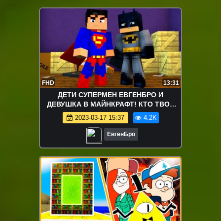
FHD
13:31
ДЕТИ СУПЕРМЕН ЕВГЕНБРО И
ДЕВУШКА В МАЙНКРАФТ! КТО ТВОЯ
СЕМЬЯ В MINECRAFT! WHO'S YOUR
2023-03-17 15:37
4.2K
FAMILY ROLEPLAY
ЕвгенБро