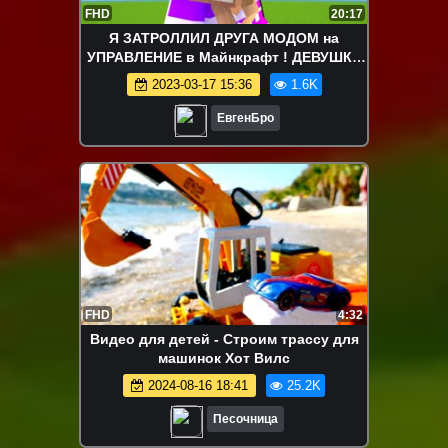
FHD
20:17
Я ЗАТРОЛЛИЛ ДРУГА МОДОМ на
УПРАВЛЕНИЕ в Майнкрафт ! ДЕВУШКА
ВИДЕО ТРОЛЛИНГ MINECRAFT
2023-03-17 15:36
1.6K
ЕвгенБро
FHD
4:32
Видео для детей - Строим трассу для
машинок Хот Вилс
2024-08-16 18:41
25.2K
Песочница