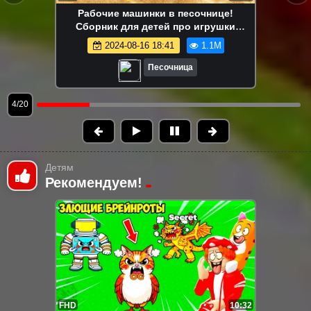
Маша Капуки Кануки и игрушки в
песочнице — Развивающее видео для
самых маленьких
2024-08-16 18:41
1.1M
Песочница
5/20
Детям
Рекомендуем!
FHD
10:32