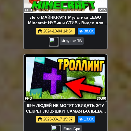
FHD
5:15
Лего МАЙНКРАФТ Мультики LEGO
Minecraft НУБик и СТИВ - Видео для
Детей Мультфильмы ЛЕГО Майнкрафт
2024-10-04 14:34
38.0K
Игрушки ТВ
FHD
30:00
99% ЛЮДЕЙ НЕ МОГУТ УВИДЕТЬ ЭТУ
СЕКРЕТ ЛОВУШКУ! САМАЯ БОЛЬШАЯ
ЛОВУШКА ДЛЯ ТРОЛЛИНГА В
2023-03-17 15:37
13.0K
МАЙНКРАФТЕ
ЕвгенБро