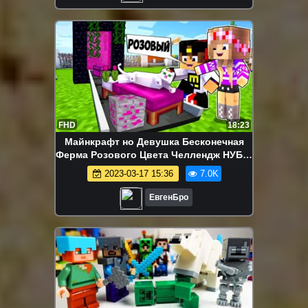
FHD
18:23
Майнкрафт но Девушка Бесконечная
Ферма Розового Цвета Челлендж НУБ И
ПРО ВИДЕО ТРОЛЛИНГ MINECRAFT
2023-03-17 15:36
7.0K
ЕвгенБро