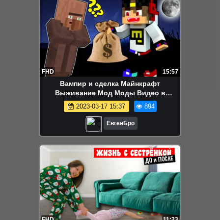
FHD
15:57
Вампир и сделка Майнкрафт
Выживание Мод Моды Видео в
Майнкрафте Хоррор Карты
2023-03-17 15:37
894
ЕвгенБро
FHD
11:23