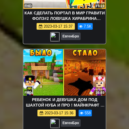
FHD
13:19
КАК СДЕЛАТЬ ПОРТАЛ В МИР ГРАВИТИ
ФОЛЗ#2 ЛОВУШКА ХИРАБРИНА
МАЙНКРАФТ МУЛЬТИКИ! ROLEPLAY
2023-03-17 15:37
7.5K
GRAVITY FALLS
ЕвгенБро
FHD
16:49
РЕБЕНОК И ДЕВУШКА ДОМ ПОД
ШАХТОЙ НУБА И ПРО ! МАЙНКРАФТ В
РЕАЛЬНОЙ ЖИЗНИ ВИДЕО ТРОЛЛИНГ
2023-03-17 15:36
558
MINECRAFT
ЕвгенБро