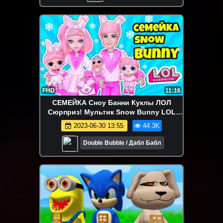
FHD
11:16
СЕМЕЙКА Сноу Банни Куклы ЛОЛ
Сюрприз! Мультик Snow Bunny LOL
Families Surprise Dolls Распаковка LILS
2023-06-30 13:55
44.3K
Double Bubble / Дабл Бабл