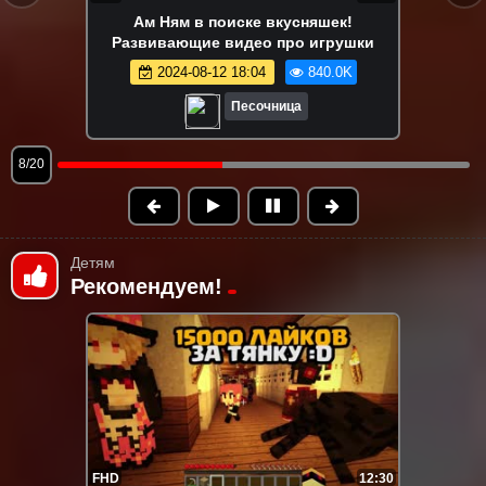
Ам Ням в поиске вкусняшек!
Развивающие видео про игрушки
нес
2024-08-12 18:04
840.0K
Песочница
9/20
Детям
Рекомендуем!
FHD
12:30