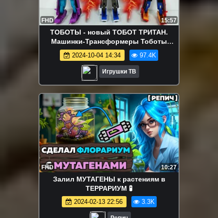
FHD
15:57
ТОБОТЫ - новый ТОБОТ ТРИТАН.
Машинки-Трансформеры Тоботы
Роботы Челлендж Tobot Tritan Тоботы
2024-10-04 14:34
97.4K
Вперед!
Игрушки ТВ
FHD
10:27
Залил МУТАГЕНЫ к растениям в
ТЕРРАРИУМ 🧪
2024-02-13 22:56
3.3K