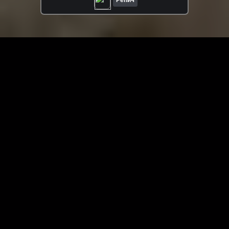
Репич
ЗАГРУЗИТЬ ЕЩЁ ВИДЕО
О сайте
Специально для Вас мы отобрали вручную самое лучшее
видео! Смотрите видео онлайн на HDVK.ru. Смотреть
онлайн фильмы и сериалы бесплатно, музыкальные
клипы, новости мира и кино, обзоры мобильных
устройств. Мультфильмы, аниме, дорамы смотреть
онлайн бесплатно!
Скачать видео с ВК, РуТуба, Дзена, ОК