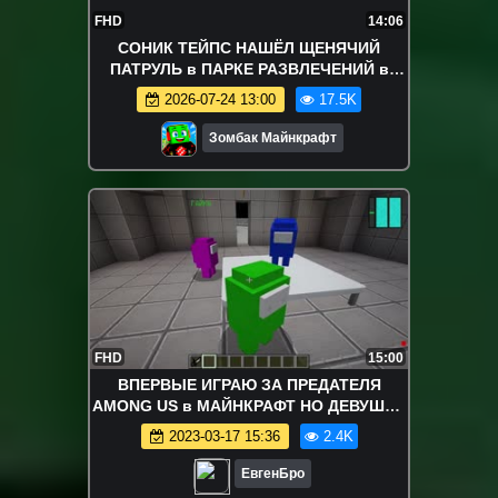
FHD
14:06
СОНИК ТЕЙПС НАШЁЛ ЩЕНЯЧИЙ
ПАТРУЛЬ в ПАРКЕ РАЗВЛЕЧЕНИЙ в
МАЙНКРАФТ
2026-07-24 13:00
17.5K
Зомбак Майнкрафт
FHD
15:00
ВПЕРВЫЕ ИГРАЮ ЗА ПРЕДАТЕЛЯ
AMONG US в МАЙНКРАФТ НО ДЕВУШКА
НУБ И ПРО ВИДЕО ТРОЛЛИНГ
2023-03-17 15:36
2.4K
MINECRAFT
ЕвгенБро