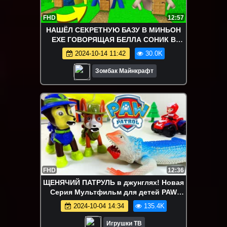
FHD
12:57
НАШЁЛ СЕКРЕТНУЮ БАЗУ В МИНЬОН
EXE ГОВОРЯЩАЯ БЕЛЛА СОНИК В
МАЙНКРАФТ MINION TALKING BELLA
2024-10-14 11:42
30.0K
SONIC
Зомбак Майнкрафт
FHD
12:36
ЩЕНЯЧИЙ ПАТРУЛЬ в джунглях! Новая
Серия Мультфильм для детей PAW
Patrol
2024-10-04 14:34
135.4K
Игрушки ТВ