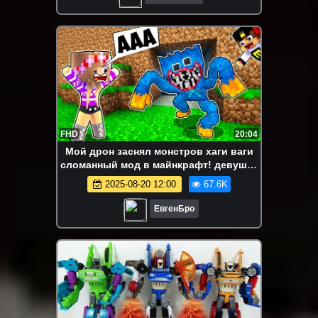
FHD
20:04
Мой дрон заснял монстров хаги ваги
сломанный мод в майнкрафт! девушка
новичок видео minecraft
2025-08-20 12:00
67.6K
ЕвгенБро