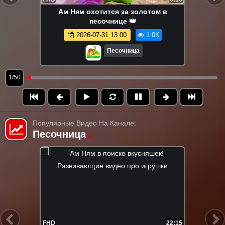
Ам Ням охотится за золотом в
песочнице 👑
2026-07-31 13:00
1.0K
Песочница
1/50
Популярные Видео На Канале:
Песочница
HD
22:15
FHD