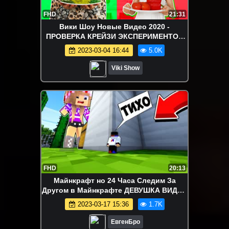
FHD
21:31
Вики Шоу Новые Видео 2020 -
ПРОВЕРКА КРЕЙЗИ ЭКСПЕРИМЕНТОВ
на Морозе / Вики Шоу
2023-03-04 16:44
5.0K
Viki Show
FHD
20:13
Майнкрафт но 24 Часа Следим За
Другом в Майнкрафте ДЕВУШКА ВИДЕО
ТРОЛЛИНГ Minecraft
2023-03-17 15:36
1.7K
ЕвгенБро