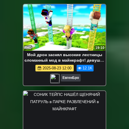
FHD
19:10
Мой дрон заснял высокие лестницы
сломанный мод в майнкрафт! девушка
новичок видео minecraft
2025-08-23 12:00
12.1K
ЕвгенБро