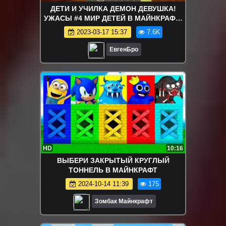
ДЕТИ И УЧИЛКА ДЕМОН ДЕВУШКА!
УЖАСЫ #4 МИР ДЕТЕЙ В МАЙНКРАФТ!
КТО ТВОЙ ПАПОЧКА! ДЕТИ MINECRAFT!
2023-03-17 15:37
7.6K
ЕвгенБро
HD
10:16
ВЫБЕРИ ЗАКРЫТЫЙ КРУГЛЫЙ
ТОННЕЛЬ В МАЙНКРАФТ
2024-10-14 11:39
175
Зомбак Майнкрафт