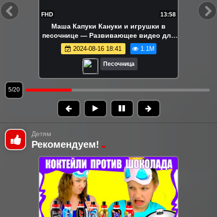
FHD
17:23
Ам Ням и разноцветные яйца!
Развивающие видео про игрушки для
детей – Игры в песочнице
2024-08-13 15:04
1.0M
Песочница
6/20
Детям
Рекомендуем!