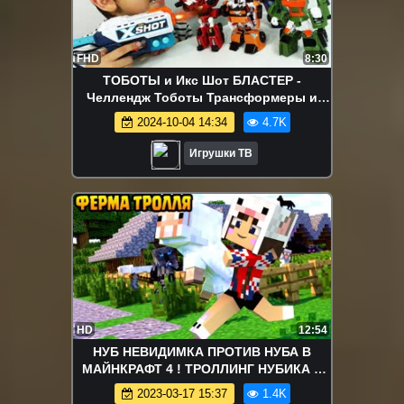
FHD
8:30
ТОБОТЫ и Икс Шот БЛАСТЕР -
Челлендж Тоботы Трансформеры и
Бластер Nerf. Игрушки для мальчиков
2024-10-04 14:34
4.7K
Tobot
Игрушки ТВ
HD
12:54
НУБ НЕВИДИМКА ПРОТИВ НУБА В
МАЙНКРАФТ 4 ! ТРОЛЛИНГ НУБИКА В
MINECRAFT Мультик Майнкрафт
2023-03-17 15:37
1.4K