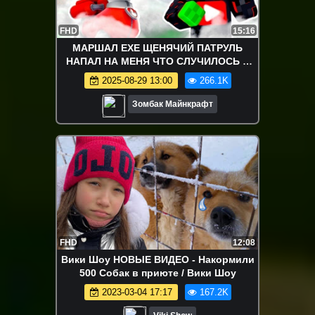
FHD
15:16
МАРШАЛ EXE ЩЕНЯЧИЙ ПАТРУЛЬ
НАПАЛ НА МЕНЯ ЧТО СЛУЧИЛОСЬ в
МАЙНКРАФТ
2025-08-29 13:00
266.1K
Зомбак Майнкрафт
FHD
12:08
Вики Шоу НОВЫЕ ВИДЕО - Накормили
500 Собак в приюте / Вики Шоу
2023-03-04 17:17
167.2K