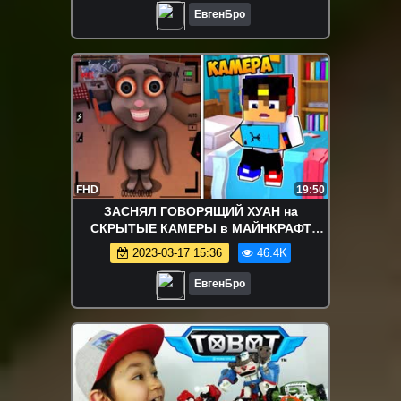
ЕвгенБро
FHD
19:50
ЗАСНЯЛ ГОВОРЯЩИЙ ХУАН на
СКРЫТЫЕ КАМЕРЫ в МАЙНКРАФТ
ДЕВУШКА НУБ И ПРО ВИДЕО ТРОЛЛИНГ
2023-03-17 15:36
46.4K
MINECRAFT
ЕвгенБро