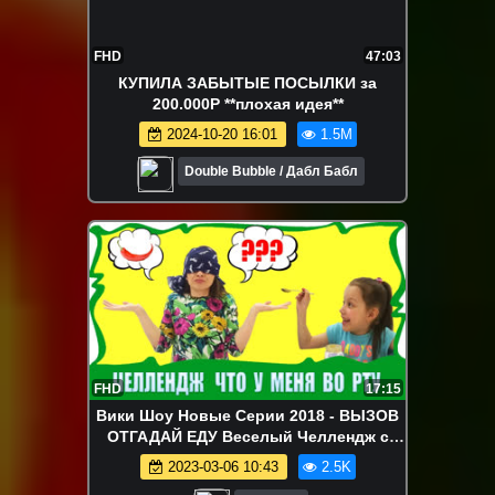
FHD
47:03
КУПИЛА ЗАБЫТЫЕ ПОСЫЛКИ за
200.000Р **плохая идея**
2024-10-20 16:01
1.5M
Double Bubble / Дабл Бабл
FHD
17:15
Вики Шоу Новые Серии 2018 - ВЫЗОВ
ОТГАДАЙ ЕДУ Веселый Челлендж с
едой What's in my mouth Challenge /
2023-03-06 10:43
2.5K
Вики Шоу