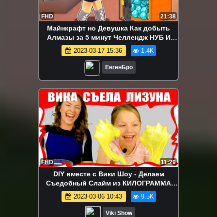
FHD
21:38
Майнкрафт но Девушка Как добыть
Алмазы за 5 минут Челлендж НУБ И
ПРО ВИДЕО ТРОЛЛИНГ MINECRAFT
2023-03-17 15:36
1.4K
ЕвгенБро
FHD
11:29
DIY вместе с Вики Шоу - Делаем
Съедобный Слайм из КИЛОГРАММА
Мишек Haribo / Вики Шоу
2023-03-06 10:43
9.5K
Viki Show