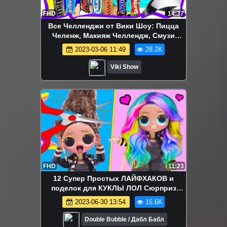
FHD
14:37
Все Челленджи от Вики Шоу: Пицца
Челенж, Макияж Челлендж, Смузи
Челлендж, Блинный Челлендж и др. -
2023-03-06 11:49
28.2K
Челлендж КОКТЕЙЛЬ против
ШОКОЛАДА Марс Баунти Сникерс
Viki Show
Твикс / Вики Шоу
FHD
11:23
12 Супер Простых ЛАЙФХАКОВ и
поделок для КУКЛЫ ЛОЛ Сюрприз
Салон Красоты! Мультик LOL Surprise
2023-06-30 13:54
16.6K
HACKS
Double Bubble / Дабл Бабл