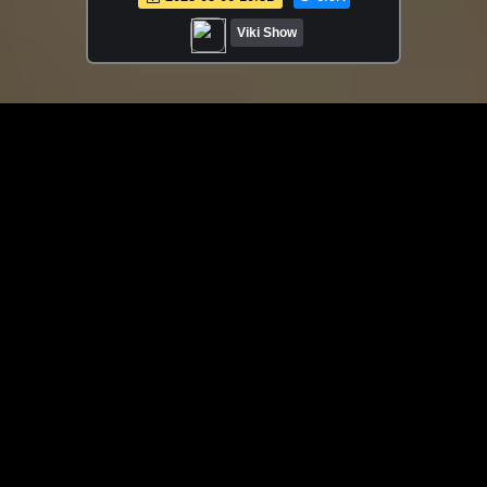
Джунглях Кормим Слонов // Вики Шоу
Viki Show
ЗАГРУЗИТЬ ЕЩЁ ВИДЕО
О сайте
Специально для Вас мы отобрали вручную самое лучшее
видео! Смотрите видео онлайн на HDVK.ru. Смотреть
онлайн фильмы и сериалы бесплатно, музыкальные
клипы, новости мира и кино, обзоры мобильных
устройств. Мультфильмы, аниме, дорамы смотреть
онлайн бесплатно!