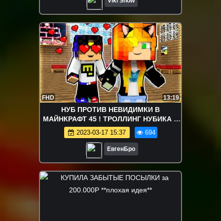
Viki Show
FHD
13:19
НУБ ПРОТИВ НЕВИДИМКИ В
МАЙНКРАФТ 45 ! ТРОЛЛИНГ НУБИКА В
MINECRAFT Майнкрафт
2023-03-17 15:37
694
ЕвгенБро