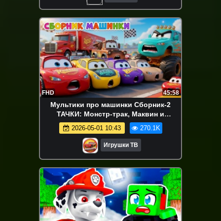
FHD
45:58
Мультики про машинки Сборник-2
ТАЧКИ: Монстр-трак, Маквин и
Динозавр и Машинки-Трансформеры!
2026-05-01 10:43
270.1K
Все серии подряд
Игрушки ТВ