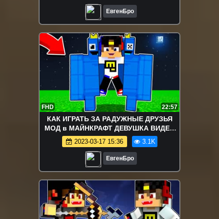
ЕвгенБро
FHD
22:57
КАК ИГРАТЬ ЗА РАДУЖНЫЕ ДРУЗЬЯ
МОД в МАЙНКРАФТ ДЕВУШКА ВИДЕО
ТРОЛЛИНГ MINECRAFT Rainbow Friends
2023-03-17 15:36
3.1K
ЕвгенБро