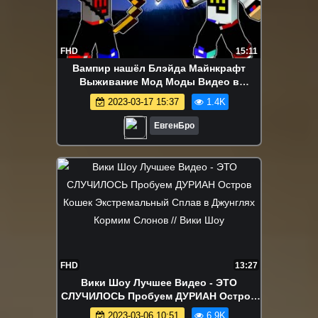
FHD
15:11
Вампир нашёл Блэйда Майнкрафт
Выживание Мод Моды Видео в
Майнкрафте Хоррор Карты
2023-03-17 15:37
1.4K
ЕвгенБро
FHD
13:27
Вики Шоу Лучшее Видео - ЭТО
СЛУЧИЛОСЬ Пробуем ДУРИАН Остров
Кошек Экстремальный Сплав в
2023-03-06 10:51
6.9K