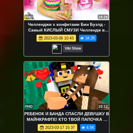
FHD
19:28
Челленджи с конфетами Бин Бузлд -
Самый КИСЛЫЙ СМУЗИ Челлендж в
Мире Новый 2017 Опасно Не
2023-03-06 10:43
34.2K
повторять! Toxic Waste / Вики Шоу
Viki Show
FHD
10:12
РЕБЕНОК И БАНДА СПАСЛИ ДЕВУШКУ В
МАЙНКРАФТЕ! КТО ТВОЙ ПАПОЧКА В
MINECRAFT ДЕТИ В МАЙНКРАФТ МИР
2023-03-17 15:37
4.5K
ДЕТЕЙ