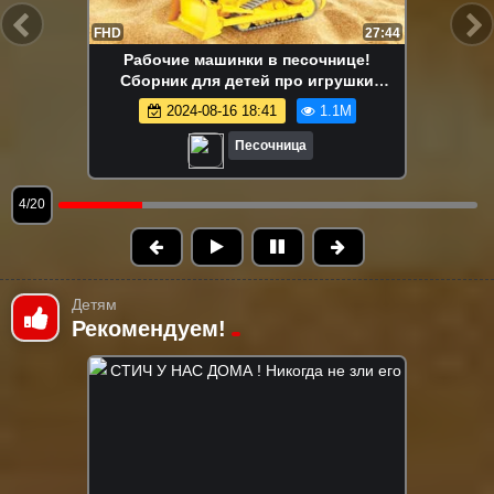
FHD
13:58
Маша Капуки Кануки и игрушки в
песочнице — Развивающее видео для
самых маленьких
2024-08-16 18:41
1.1M
Песочница
5/20
Детям
Рекомендуем!