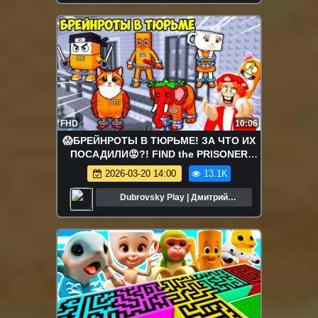
FHD
10:06
😱БРЕЙНРОТЫ В ТЮРЬМЕ! ЗА ЧТО ИХ
ПОСАДИЛИ😡?! FIND the PRISONER
BRAINROT - №1
2026-03-20 14:00
13.1K
Dubrovsky Play | Дмитрий
Дубровский