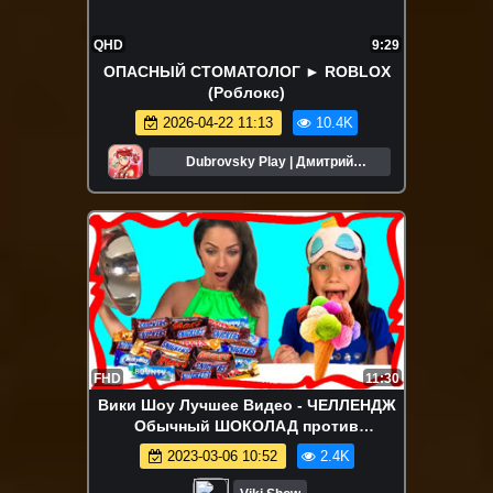
QHD
9:29
ОПАСНЫЙ СТОМАТОЛОГ ► ROBLOX
(Роблокс)
2026-04-22 11:13
10.4K
Dubrovsky Play | Дмитрий
Дубровский
FHD
11:30
Вики Шоу Лучшее Видео - ЧЕЛЛЕНДЖ
Обычный ШОКОЛАД против
МОРОЖЕНОГО Редкое Мороженое
2023-03-06 10:52
2.4K
Сникерс Марс Твикс Баунти / Вики Шоу