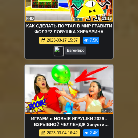
FHD
13:19
КАК СДЕЛАТЬ ПОРТАЛ В МИР ГРАВИТИ
ФОЛЗ#2 ЛОВУШКА ХИРАБРИНА
МАЙНКРАФТ МУЛЬТИКИ! ROLEPLAY
2023-03-17 15:37
7.5K
GRAVITY FALLS
ЕвгенБро
FHD
12:36
ИГРАЕМ в НОВЫЕ ИГРУШКИ 2029 -
ВЗРЫВНОЙ ЧЕЛЛЕНДЖ Запусти
ГОЛОВУ Buddy's Balloon Launch Game
2023-03-04 16:42
2.4K
Challenge Игра Для Детей / Вики Шоу