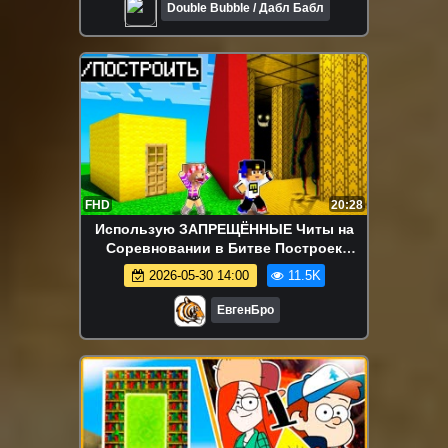
Double Bubble / Дабл Бабл
FHD
20:28
Использую ЗАПРЕЩЁННЫЕ Читы на
Соревновании в Битве Построек
ЗАКУЛИСЬЕ в майнкрафт! девушка
2026-05-30 14:00
11.5K
новичок видео minecraft
ЕвгенБро