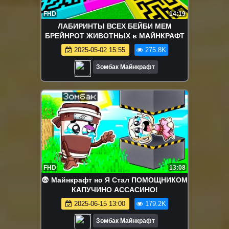
FHD
14:19
ЛАБИРИНТЫ ВСЕХ БЕЙБИ МЕМ
БРЕЙНРОТ ЖИВОТНЫХ в МАЙНКРАФТ
2025-05-02 15:55
275.8K
Зомбак Майнкрафт
FHD
13:08
😨 Майнкрафт но Я Стал ПОМОЩНИКОМ
КАПУЧИНО АССАСИНО!
2025-06-15 13:00
179.2K
Зомбак Майнкрафт