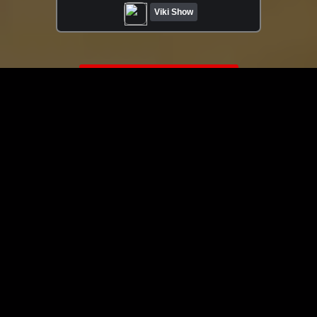
Viki Show
ЗАГРУЗИТЬ ЕЩЁ ВИДЕО
О сайте
Специально для Вас мы отобрали вручную самое лучшее
видео! Смотрите видео онлайн на HDVK.ru. Смотреть
онлайн фильмы и сериалы бесплатно, музыкальные
клипы, новости мира и кино, обзоры мобильных
устройств. Мультфильмы, аниме, дорамы смотреть
онлайн бесплатно!