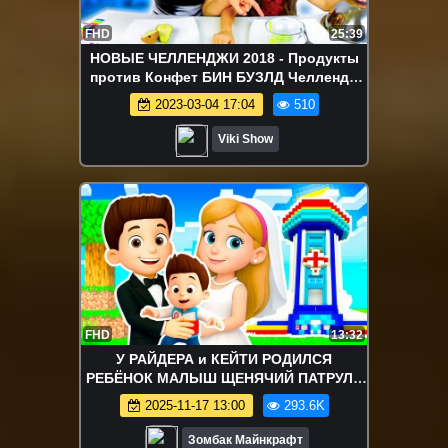
FHD
25:39
НОВЫЕ ЧЕЛЛЕНДЖИ 2018 - Продукты
против Конфет БИН БУЗЛД Челлендж
СБОРНИК Challenge / Вики Шоу
2023-03-04 17:04
510
Viki Show
FHD
13:32
У РАЙДЕРА и КЕЙТИ РОДИЛСЯ
РЕБЁНОК МАЛЫШ ЩЕНЯЧИЙ ПАТРУЛЬ
В МАЙНКРАФТ МУЛЬТИК
2025-11-17 13:00
293.6K
Зомбак Майнкрафт