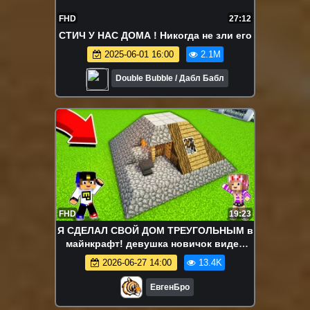
FHD
27:12
СТИЧ У НАС ДОМА ! Никогда не зли его
2025-06-01 16:00
2.1M
Double Bubble / Дабл Бабл
FHD
19:23
Я СДЕЛАЛ СВОЙ ДОМ ТРЕУГОЛЬНЫМ в
майнкрафт! девушка новичок видео
minecraft
2026-06-27 14:00
13.4K
ЕвгенБро