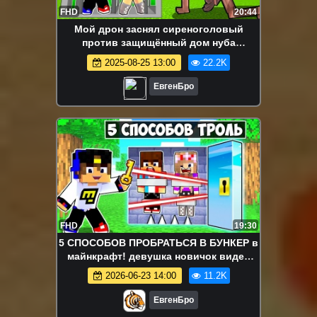
FHD
20:44
Мой дрон заснял сиреноголовый
против защищённый дом нуба
сломанный мод в майнкрафт! девушка
2025-08-25 13:00
22.2K
новичок видео minecraft
ЕвгенБро
FHD
19:30
5 СПОСОБОВ ПРОБРАТЬСЯ В БУНКЕР в
майнкрафт! девушка новичок видео
minecraft
2026-06-23 14:00
11.2K
ЕвгенБро