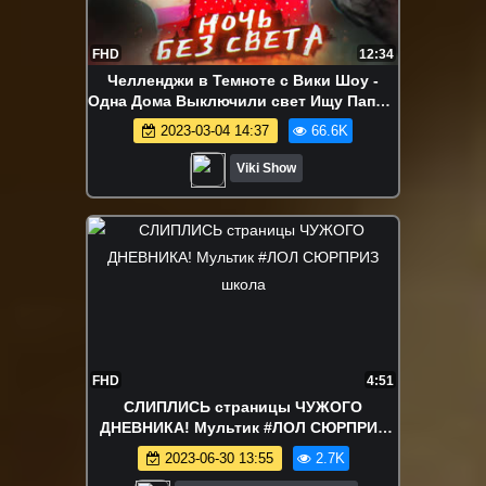
FHD
12:34
Челленджи в Темноте с Вики Шоу -
Одна Дома Выключили свет Ищу Папу в
темноте в Реальной Жизни / Вики Шоу
2023-03-04 14:37
66.6K
Viki Show
FHD
4:51
СЛИПЛИСЬ страницы ЧУЖОГО
ДНЕВНИКА! Мультик #ЛОЛ СЮРПРИЗ
школа
2023-06-30 13:55
2.7K