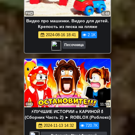
FHD
4:48
Видео про машинки. Видео для детей.
Крепость из песка на пляже
2024-08-16 18:41
2.1K
Песочница
FHD
11:55
⚡️ЛУЧШИЕ ИСТОРИИ с КАРИНОЙ💄
(Сборник Часть 2) ► ROBLOX (Роблокс)
2024-11-13 14:32
720.7K