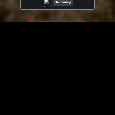
Песочница
ЗАГРУЗИТЬ ЕЩЁ ВИДЕО
О сайте
Специально для Вас мы отобрали вручную самое лучшее
видео! Смотрите видео онлайн на HDVK.ru. Смотреть
онлайн фильмы и сериалы бесплатно, музыкальные
клипы, новости мира и кино, обзоры мобильных
устройств. Мультфильмы, аниме, дорамы смотреть
онлайн бесплатно!
Скачать видео с ВК, РуТуба, Дзена, ОК