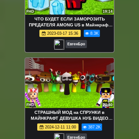
FHD
19:14
ЧТО БУДЕТ ЕСЛИ ЗАМОРОЗИТЬ
ПРЕДАТЕЛЯ AMONG US в Майнкрафт
ДЕВУШКА НУБ И ПРО ВИДЕО ТРОЛЛИНГ
2023-03-17 15:36
8.3K
MINECRAFT
ЕвгенБро
FHD
20:40
СТРАШНЫЙ МОД на СПРУНКИ в
МАЙНКРАФТ ДЕВУШКА НУБ ВИДЕО
ТРОЛЛИНГ MINECRAFT SPRUNKI
2024-12-11 11:00
387.2K
ЕвгенБро