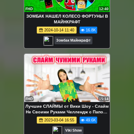
FHD
12:40
ЗОМБАК НАШЕЛ КОЛЕСО ФОРТУНЫ В
МАЙНКРАФТ
2024-10-14 11:40
16.8K
Зомбак Майнкрафт
FHD
15:14
Лучшие СЛАЙМЫ от Вики Шоу - Слайм
Не Своими Руками Челлендж с Папой /
Вики Шоу
2023-03-04 16:55
49.6K
Viki Show