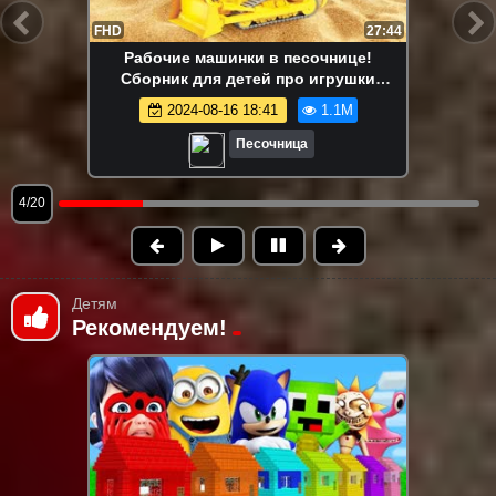
FHD
13:58
Маша Капуки Кануки и игрушки в
песочнице — Развивающее видео для
самых маленьких
2024-08-16 18:41
1.1M
Песочница
5/20
Детям
Рекомендуем!