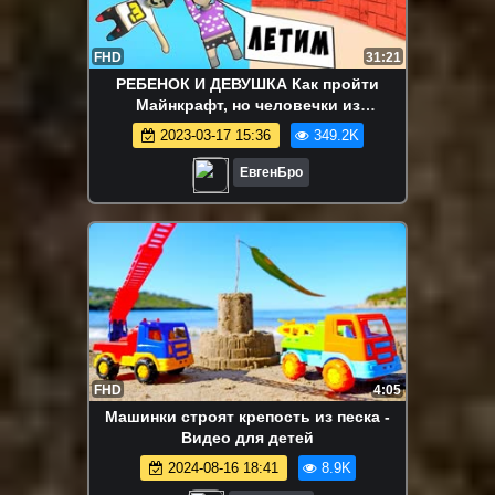
FHD
31:21
РЕБЕНОК И ДЕВУШКА Как пройти
Майнкрафт, но человечки из
пластилина мир ! НУБ И ПРО ВИДЕО
2023-03-17 15:36
349.2K
MINECRAFT
ЕвгенБро
FHD
4:05
Машинки строят крепость из песка -
Видео для детей
2024-08-16 18:41
8.9K