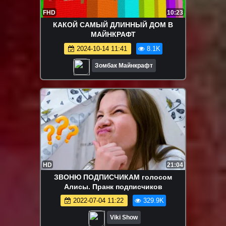
FHD
10:23
КАКОЙ САМЫЙ ДЛИННЫЙ ДОМ В
МАЙНКРАФТ
2024-10-14 11:41
8.1K
Зомбак Майнкрафт
HD
21:04
ЗВОНЮ ПОДПИСЧИКАМ голосом
Алисы. Пранк подписчиков
2022-07-04 11:22
329.9K
Viki Show