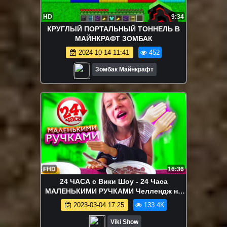
HD
9:34
КРУГЛЫЙ ПОРТАЛЬНЫЙ ТОННЕЛЬ В
МАЙНКРАФТ ЗОМБАК
2024-10-14 11:41
452
Зомбак Майнкрафт
FHD
16:36
24 ЧАСА с Вики Шоу - 24 Часа
МАЛЕНЬКИМИ РУЧКАМИ Челлендж на
Каникулах Прохожие в Шоке / Вики
2023-03-04 17:25
133.4K
Шоу
Viki Show