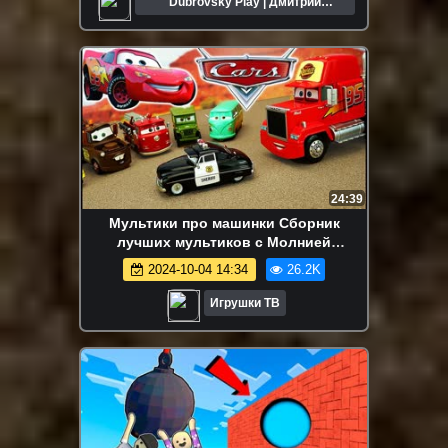
Dubrovsky Play | Дмитрий
Дубровский
24:39
Мультики про машинки Сборник
лучших мультиков с Молнией
Маквином и Монстр Трак машинками
2024-10-04 14:34
26.2K
Игрушки ТВ