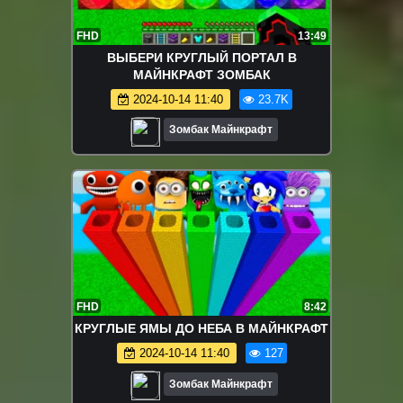
FHD
13:49
ВЫБЕРИ КРУГЛЫЙ ПОРТАЛ В
МАЙНКРАФТ ЗОМБАК
2024-10-14 11:40
23.7K
Зомбак Майнкрафт
FHD
8:42
КРУГЛЫЕ ЯМЫ ДО НЕБА В МАЙНКРАФТ
2024-10-14 11:40
127
Зомбак Майнкрафт