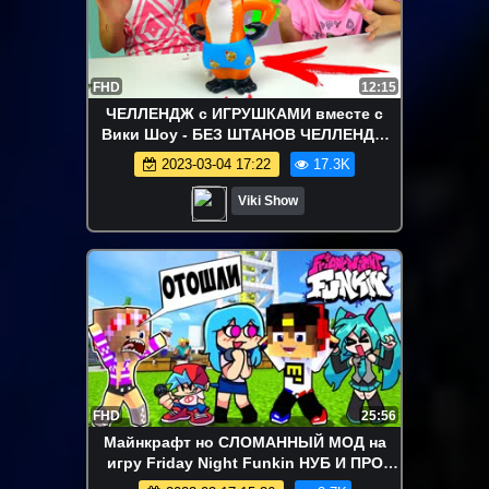
FHD
12:15
ЧЕЛЛЕНДЖ с ИГРУШКАМИ вместе с
Вики Шоу - БЕЗ ШТАНОВ ЧЕЛЛЕНДЖ
Challenge Catch The Fox Game For Kids /
2023-03-04 17:22
17.3K
Вики Шоу
Viki Show
FHD
25:56
Майнкрафт но СЛОМАННЫЙ МОД на
игру Friday Night Funkin НУБ И ПРО
Видео Троллинг Minecraft FNF