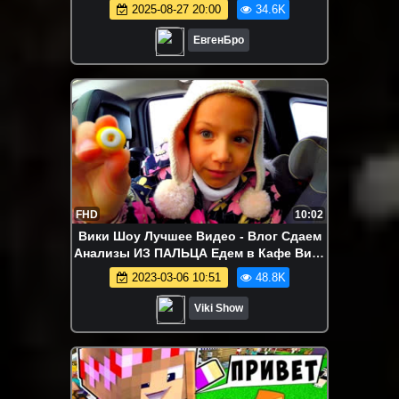
сломанный мод в майнкрафт! девушка
2025-08-27 20:00
34.6K
новичок видео minecraft
ЕвгенБро
FHD
10:02
Вики Шоу Лучшее Видео - Влог Сдаем
Анализы ИЗ ПАЛЬЦА Едем в Кафе Вика
и Мама Влог / Вики Шоу
2023-03-06 10:51
48.8K
Viki Show