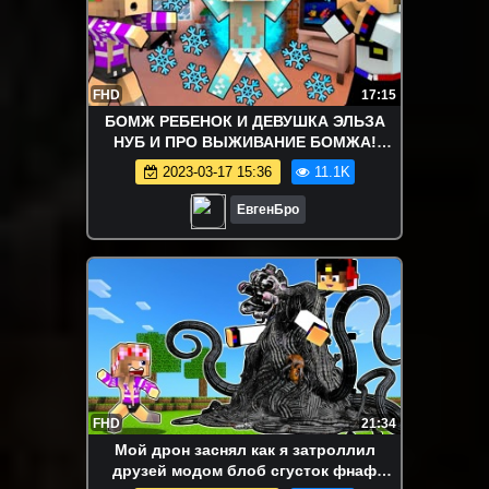
FHD
17:15
БОМЖ РЕБЕНОК И ДЕВУШКА ЭЛЬЗА
НУБ И ПРО ВЫЖИВАНИЕ БОМЖА!
МАЙНКРАФТ В РЕАЛЬНОЙ ЖИЗНИ
2023-03-17 15:36
11.1K
ВИДЕО ТРОЛЛИНГ
ЕвгенБро
FHD
21:34
Мой дрон заснял как я затроллил
друзей модом блоб сгусток фнаф