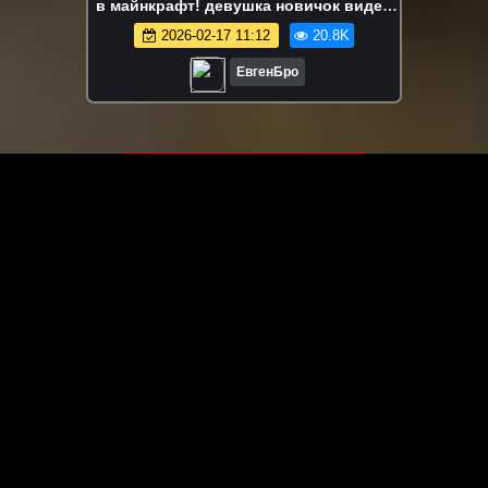
в майнкрафт! девушка новичок видео
minecraft
2026-02-17 11:12
20.8K
ЕвгенБро
ЗАГРУЗИТЬ ЕЩЁ ВИДЕО
О сайте
Специально для Вас мы отобрали вручную самое лучшее
видео! Смотрите видео онлайн на HDVK.ru. Смотреть
онлайн фильмы и сериалы бесплатно, музыкальные
клипы, новости мира и кино, обзоры мобильных