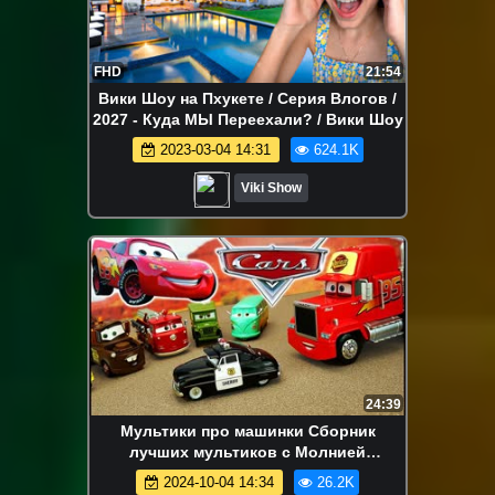
FHD
21:54
Вики Шоу на Пхукете / Серия Влогов /
2027 - Куда МЫ Переехали? / Вики Шоу
2023-03-04 14:31
624.1K
Viki Show
24:39
Мультики про машинки Сборник
лучших мультиков с Молнией
Маквином и Монстр Трак машинками
2024-10-04 14:34
26.2K