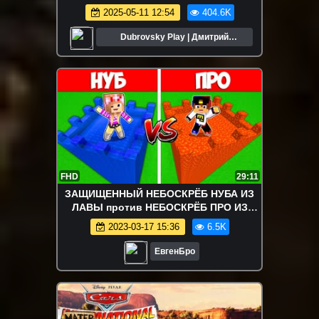
(Роблокс)
2025-05-11 12:54
404.6K
Dubrovsky Play | Дмитрий
Дубровский
FHD
29:11
ЗАЩИЩЕННЫЙ НЕБОСКРЁБ НУБА ИЗ
ЛАВЫ против НЕБОСКРЁБ ПРО ИЗ
ВОДЫ в МАЙНКРАФТ ВИДЕО ТРОЛЛИНГ
2023-03-17 15:36
6.5K
MINECRAFT
ЕвгенБро