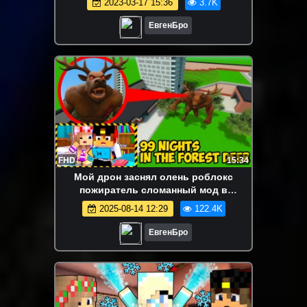
2023-03-17 15:36
3.7K
ЕвгенБро
FHD
15:34
Мой дрон заснял олень роблокс
пожиратель сломанный мод в
майнкрафт! девушка новичок видео
2025-08-14 12:29
122.4K
minecraft
ЕвгенБро