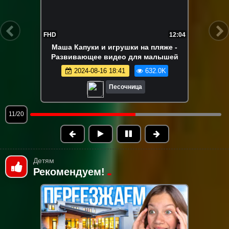
FHD
17:08
Разноцветные машинки строят трассу и
другое! Песочница - Видео для детей и
малышей - Сборник
2024-08-16 18:40
562.4K
Песочница
12/20
Детям
Рекомендуем!