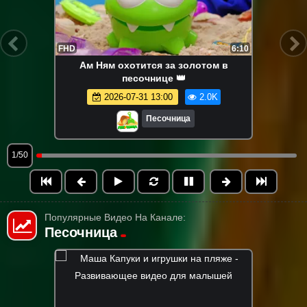
FHD
6:10
Ам Ням охотится за золотом в
песочнице 👑
2026-07-31 13:00
2.0K
Песочница
1/50
Популярные Видео На Канале:
Песочница