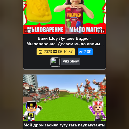
FHD
8:17
Вики Шоу Лучшее Видео -
Мыловарение. Делаем мыло своими
руками /// Вики Шоу
2023-03-06 10:57
2.0K
Viki Show
FHD
18:34
Мой дрон заснял гугу гага паук мутанты