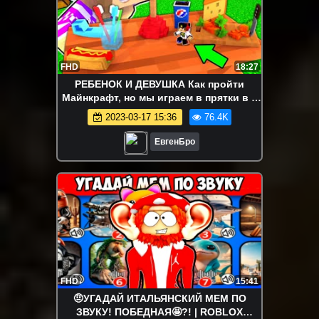
FHD
18:27
РЕБЕНОК И ДЕВУШКА Как пройти
Майнкрафт, но мы играем в прятки в 1
блок ! НУБ И ПРО ВИДЕО MINECRAFT
2023-03-17 15:36
76.4K
ЕвгенБро
FHD
15:41
🤨УГАДАЙ ИТАЛЬЯНСКИЙ МЕМ ПО
ЗВУКУ! ПОБЕДНАЯ🤩?! | ROBLOX