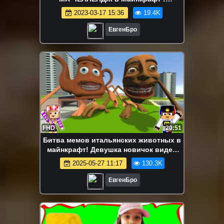
ДЕВУШКА ВИДЕО ТРОЛЛИНГ
2023-03-17 15:36
19.4K
MINECRAFT
ЕвгенБро
FHD
20:51
Битва мемов итальянских животных в
майнкрафт! Девушка новичок видео
minecraft
2025-05-27 11:17
130.3K
ЕвгенБро