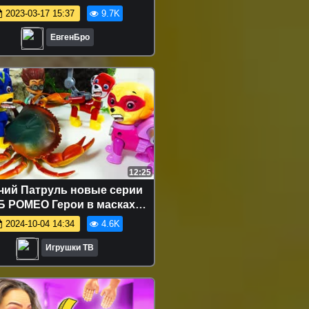
RAFT! WHO'S YOUR FAMILY
2023-03-17 15:37
9.7K
ROLEPLAY
ЕвгенБро
12:25
чий Патруль новые серии
Б РОМЕО Герои в масках
ающие Мультики для детей
2024-10-04 14:34
4.6K
Игрушки PAW
Игрушки ТВ