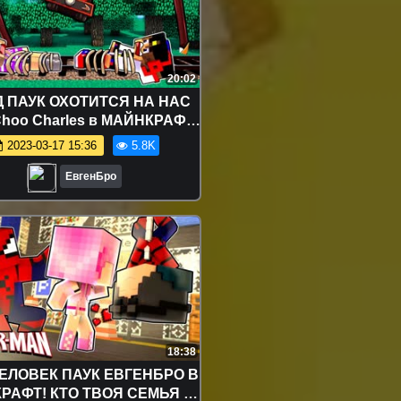
20:02
 ПАУК ОХОТИТСЯ НА НАС
hoo Charles в МАЙНКРАФТ
УШКА ВИДЕО ТРОЛЛИНГ
2023-03-17 15:36
5.8K
MINECRAFT
ЕвгенБро
18:38
ЕЛОВЕК ПАУК ЕВГЕНБРО В
РАФТ! КТО ТВОЯ СЕМЬЯ В