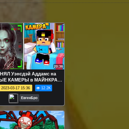
20:36
НЯЛ Уэнсдэй Аддамс на
ЫЕ КАМЕРЫ в МАЙНКРАФТ
УШКА НУБ И ПРО ВИДЕО
2023-03-17 15:36
12.2K
РОЛЛИНГ MINECRAFT
ЕвгенБро