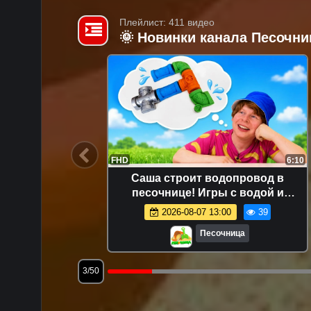
Плейлист: 411 видео
🌞 Новинки канала Песочни
18:05
FHD
6:10
и многое
Саша строит водопровод в
шей про
песочнице! Игры с водой и
формочками для детей
4.7K
2026-08-07 13:00
39
Песочница
3/50