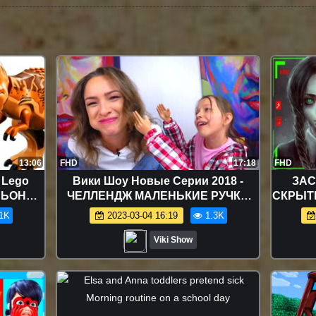
13:06
FHD
17:18
FHD
 Lego
Вики Шоу Новые Серии 2018 -
ЗАС
ИНЬОНОВ
ЧЕЛЛЕНДЖ МАЛЕНЬКИЕ РУЧКИ
СКРЫТ
ищных
ЧАСТЬ 2 Попробуй Добраться до
ДЕВ
1K
2023-03-04 16:19
1.3K
Еды Tiny Hands Challenge / Вики
Т
Шоу
Viki Show