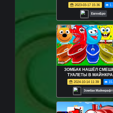
Майнкрафте Троллинг Ло
2023-03-17 15:36
1.
Minecraft
ЕвгенБро
FHD
ЗОМБАК НАШЁЛ СМЕ
ТУАЛЕТЫ В МАЙНКР
2024-10-14 11:39
15
Зомбак Майнкрафт