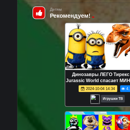
Детям
Рекомендуем!
FHD
Динозавры ЛЕГО Тирекс
Jurassic World спасает М
и Человечков ЛЕГО от Х
2024-10-04 14:34
4.
Динозавров
Игрушки ТВ