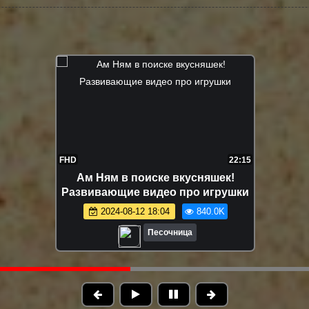
FHD
12:04
Маша Капуки и игрушки на пляже -
Развивающее видео для малышей
2024-08-16 18:41
632.0K
Песочница