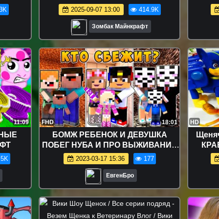
вушка
АПОКАЛИПСИС В МАЙНКРАФТ
MINEC
3K
2025-09-07 13:00
414.9K
МУЛЬТИК
Зомбак Майнкрафт
11:09
FHD
18:01
HD
ШНЫЕ
БОМЖ РЕБЕНОК И ДЕВУШКА
Щеня
АФТ
ПОБЕГ НУБА И ПРО ВЫЖИВАНИЕ
КРА
БОМЖА! МАЙНКРАФТ В
Развив
.5K
2023-03-17 15:36
177
РЕАЛЬНОЙ ЖИЗНИ ВИДЕО
ТРОЛЛИНГ
ЕвгенБро