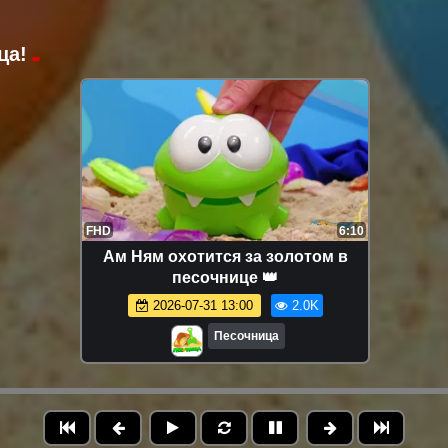
ца!
FHD
6:10
Ам Ням охотится за золотом в
песочнице 👑
2026-07-31 13:00
2.0K
Песочница