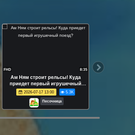
FHD
8:35
FHD
Ам Ням строит рельсы! Куда
Та
приедет первый игрушечный
сокр
поезд?
2026-07-17 13:00
5.3K
Песочница