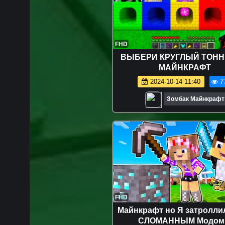
FHD
ВЫБЕРИ КРУГЛЫЙ ТОНН
МАЙНКРАФТ
2024-10-14 11:40
7
Зомбак Майнкрафт
FHD
Майнкрафт но Я затролли
СЛОМАННЫМ Модом