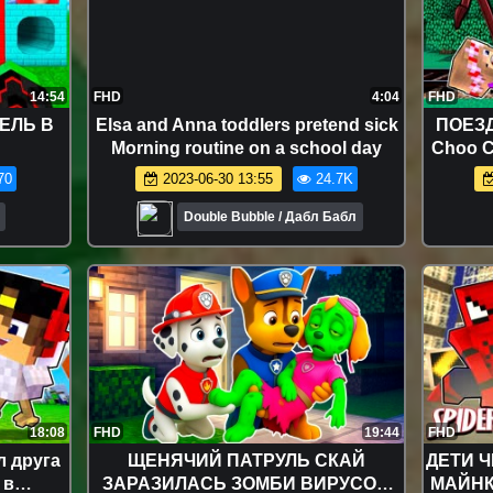
14:54
FHD
4:04
FHD
ЕЛЬ В
Elsa and Anna toddlers pretend sick
ПОЕЗД
Morning routine on a school day
Choo C
ДЕВ
70
2023-06-30 13:55
24.7K
Double Bubble / Дабл Бабл
18:08
FHD
19:44
FHD
л друга
ЩЕНЯЧИЙ ПАТРУЛЬ СКАЙ
ДЕТИ Ч
 в
ЗАРАЗИЛАСЬ ЗОМБИ ВИРУСОМ
МАЙНК