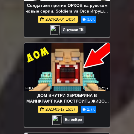
Солдатики против ОРКОВ на русском
новые серии. Soldiers vs Orcs Игрушки
ТВ
2024-10-04 14:34
3.8K
Игрушки ТВ
FHD
17:57
ДОМ ВНУТРИ ХЕРОБРИНА В
МАЙНКРАФТ КАК ПОСТРОИТЬ ЖИВОЙ
ДОМ СЕКРЕТНЫЙ ЛАЙФХАК ЧЕЛЛЕНДЖ
2023-03-17 15:37
1.7K
ТРОЛЛИНГ ЛОВУШКА
ЕвгенБро