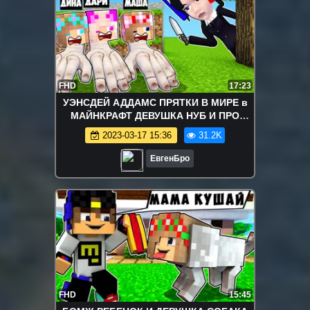
FHD
17:23
УЭНСДЕЙ АДДАМС ПРЯТКИ В МИРЕ в
МАЙНКРАФТ ДЕВУШКА НУБ И ПРО
ВИДЕО ТРОЛЛИНГ MINECRAFT
2023-03-17 15:36
31.2K
Wednesday Addams
ЕвгенБро
FHD
15:45