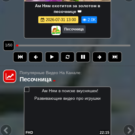
Ам Ням охотится за золотом в
песочнице 👑
2026-07-31 13:00
2.0K
Песочница
1/50
Популярные Видео На Канале:
Песочница
FHD
21:55