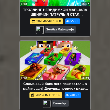
FHD
15:37
ТРОЛЛИНГ НЕВИДИМКОЙ МАРШАЛА
ЩЕНЯЧИЙ ПАТРУЛЬ Я СТАЛ
НЕВИДИМЫМ и ЗАТРОЛЛИЛ МАРШАЛА
2026-02-18 13:00
95.7K
в МАЙНКРАФТ
Зомбак Майнкрафт
FHD
16:56
Сломанный бокс лего пожиратель в
майнкрафт! Девушка новичок видео
minecraft
2025-08-08 11:32
240.7K
ЕвгенБро