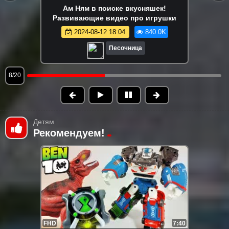
Ам Ням играет в съедобное-
несъедобное! 😋 Игры и развивающее
видео про игрушки Om Nom
2024-08-13 15:03
815.3K
Песочница
9/20
Детям
Рекомендуем!
FHD
7:40