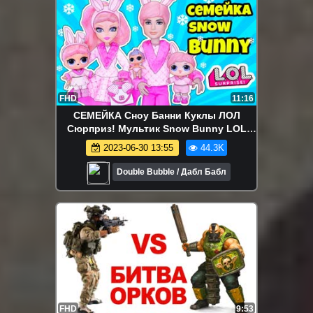
FHD
11:16
СЕМЕЙКА Сноу Банни Куклы ЛОЛ
Сюрприз! Мультик Snow Bunny LOL
Families Surprise Dolls Распаковка LILS
2023-06-30 13:55
44.3K
Double Bubble / Дабл Бабл
FHD
9:53