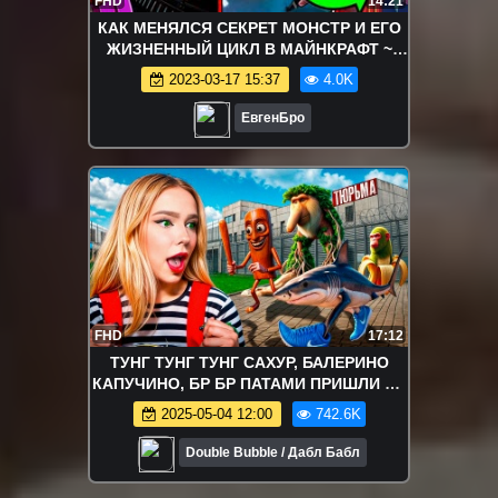
FHD
14:21
КАК МЕНЯЛСЯ СЕКРЕТ МОНСТР И ЕГО
ЖИЗНЕННЫЙ ЦИКЛ В МАЙНКРАФТ ~
ЭВОЛЮЦИЯ МОНСТРА В MINECRAFT
2023-03-17 15:37
4.0K
MONSTER
ЕвгенБро
FHD
17:12
ТУНГ ТУНГ ТУНГ САХУР, БАЛЕРИНО
КАПУЧИНО, БР БР ПАТАМИ ПРИШЛИ ЗА
МНОЙ !
2025-05-04 12:00
742.6K
Double Bubble / Дабл Бабл