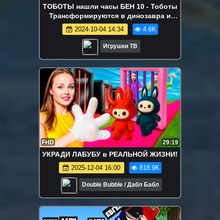
ТОБОТЫ нашли часы БЕН 10 - Тоботы
Трансформируются в динозавра и
игрушки Бен Тен для мальчиков
2024-10-04 14:34
4.6K
Игрушки ТВ
FHD
29:19
УКРАДИ ЛАБУБУ в РЕАЛЬНОЙ ЖИЗНИ!
2025-12-04 16:00
818.9K
Double Bubble / Дабл Бабл