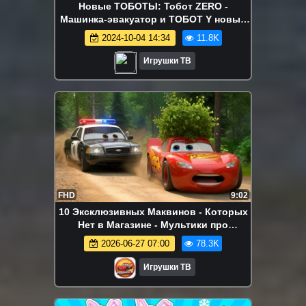
Новые ТОБОТЫ: Тобот ZERO -
Машинка-эвакуатор и ТОБОТ Y новые
серии - Игрушки трансформеры для
2024-10-04 14:34
11.8K
детей
Игрушки ТВ
FHD
9:02
10 Эксклюзивных Маквинов - Которых
Нет в Магазине - Мультики про
машинки Тачки
2026-06-27 07:00
78.3K
Игрушки ТВ