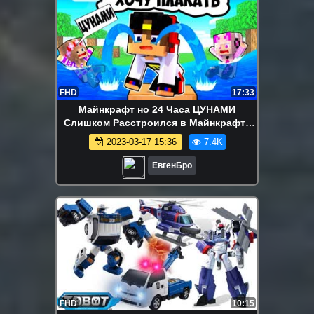
FHD
17:33
Майнкрафт но 24 Часа ЦУНАМИ
Слишком Расстроился в Майнкрафте
ДЕВУШКА ВИДЕО ТРОЛЛИНГ Minecraft
2023-03-17 15:36
7.4K
ЕвгенБро
FHD
10:15