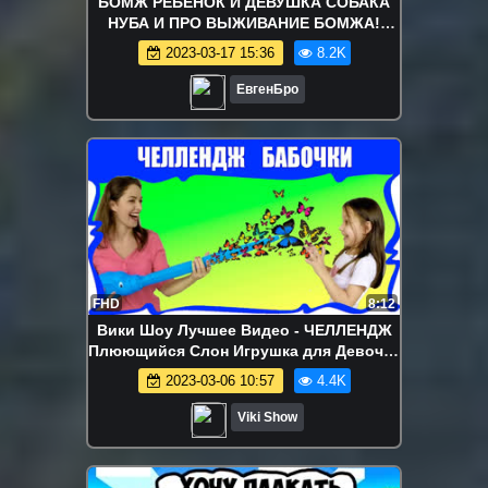
БОМЖ РЕБЕНОК И ДЕВУШКА СОБАКА
НУБА И ПРО ВЫЖИВАНИЕ БОМЖА!
МАЙНКРАФТ В РЕАЛЬНОЙ ЖИЗНИ
2023-03-17 15:36
8.2K
ВИДЕО ТРОЛЛИНГ
ЕвгенБро
FHD
8:12
Вики Шоу Лучшее Видео - ЧЕЛЛЕНДЖ
Плюющийся Слон Игрушка для Девочек
Elefun Game Hasbro / Вики Шоу
2023-03-06 10:57
4.4K
Viki Show