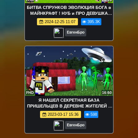
БИТВА СПРУНКОВ ЭВОЛЮЦИЯ БОГА в
МАЙНКРАФТ ! НУБ и ПРО ДЕВУШКА
ВИДЕО ТРОЛЛИНГ MINECRAFT
2024-12-25 11:07
395.3K
ЕвгенБро
FHD
16:60
Я НАШЕЛ СЕКРЕТНАЯ БАЗА
ПРИШЕЛЬЦЕВ В ДЕРЕВНЕ ЖИТЕЛЕЙ В
МАЙНКРАФТ 100% ТРОЛЛИНГ ЛОВУШКА
2023-03-17 15:36
598
MINECRAFT
ЕвгенБро