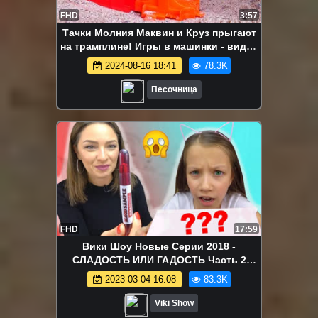
FHD
3:57
Тачки Молния Маквин и Круз прыгают
на трамплине! Игры в машинки - видео
про игрушки в песке
2024-08-16 18:41
78.3K
Песочница
FHD
17:59
Вики Шоу Новые Серии 2018 -
СЛАДОСТЬ ИЛИ ГАДОСТЬ Часть 2
Челлендж Интуиция Mistery Box Switch
2023-03-04 16:08
83.3K
Up Challenge / Вики Шоу
Viki Show