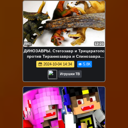
FHD
12:23
ДИНОЗАВРЫ. Стегозавр и Трицератопс
против Тираннозавра и Спинозавра.
Мультик для Детей. Игрушки ТВ
2024-10-04 14:34
5.8K
Игрушки ТВ