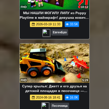
FHD
18:12
МЫ НАШЛИ МОГИЛУ ЛИЛУ из Poppy
Playtime в майнкрафт! девушка новичок
видео minecraft
2026-03-19 11:33
33.5K
ЕвгенБро
FHD
5:29
Супер крылья: Джетт и его друзья на
детской площадке в песочнице —
Машинки и самолетики для детей
2024-08-16 18:41
16.0K
Песочница