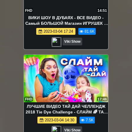
FHD
14:51
ВИКИ ШОУ В ДУБАЯХ - ВСЕ ВИДЕО -
Самый БОЛЬШОЙ Магазин ИГРУШЕК в
Дубаи ВЛОГ Сделали РЕЙНБОУ ДЕШ
2023-03-04 17:24
81.6K
День 2 / Вики Шоу
Viki Show
FHD
17:46
ЛУЧШИЕ ВИДЕО ТАЙ ДАЙ ЧЕЛЛЕНДЖ
2018 Tie Dye Challenge - СЛАЙМ 🌈 ТАЙ
ДАЙ ЧЕЛЛЕНДЖ Такого Результата Мы
2023-03-04 14:30
7.5K
Не Ожидали Slime Tie Dye Challenge /
Вики Шоу
Viki Show