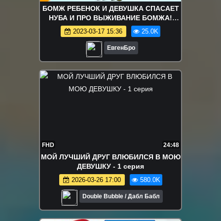
БОМЖ РЕБЕНОК И ДЕВУШКА СПАСАЕТ
НУБА И ПРО ВЫЖИВАНИЕ БОМЖА!
МАЙНКРАФТ В РЕАЛЬНОЙ ЖИЗНИ
2023-03-17 15:36
25.0K
ВИДЕО ТРОЛЛИНГ
ЕвгенБро
FHD
24:48
МОЙ ЛУЧШИЙ ДРУГ ВЛЮБИЛСЯ В МОЮ
ДЕВУШКУ - 1 серия
2026-03-26 17:00
580.0K
Double Bubble / Дабл Бабл