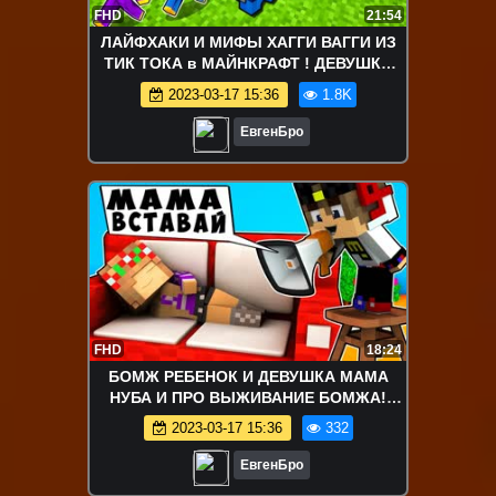
FHD
21:54
ЛАЙФХАКИ И МИФЫ ХАГГИ ВАГГИ ИЗ
ТИК ТОКА в МАЙНКРАФТ ! ДЕВУШКА
НУБ И ПРО ВИДЕО ТРОЛЛИНГ
2023-03-17 15:36
1.8K
MINECRAFT
ЕвгенБро
FHD
18:24
БОМЖ РЕБЕНОК И ДЕВУШКА МАМА
НУБА И ПРО ВЫЖИВАНИЕ БОМЖА!
МАЙНКРАФТ В РЕАЛЬНОЙ ЖИЗНИ
2023-03-17 15:36
332
ВИДЕО ТРОЛЛИНГ
ЕвгенБро