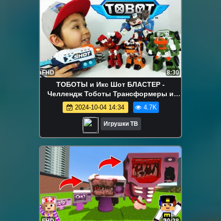
FHD
8:30
ТОБОТЫ и Икс Шот БЛАСТЕР -
Челлендж Тоботы Трансформеры и
Бластер Nerf. Игрушки для мальчиков
2024-10-04 14:34
4.7K
Tobot
Игрушки ТВ
FHD
20:28