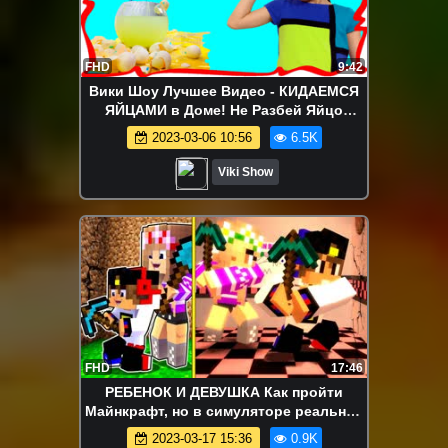
FHD
9:42
Вики Шоу Лучшее Видео - КИДАЕМСЯ
ЯЙЦАМИ в Доме! Не Разбей Яйцо
Челлендж Проверка с Канала Mister
2023-03-06 10:56
6.5K
Max / Вики Шоу
Viki Show
FHD
17:46
РЕБЕНОК И ДЕВУШКА Как пройти
Майнкрафт, но в симуляторе реальной
жизни ! НУБ И ПРО ВИДЕО MINECRAFT
2023-03-17 15:36
0.9K