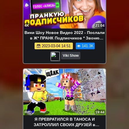
4K
21:04
Вики Шоу Новое Видео 2022 - Послали
в Ж* ПРАНК Подписчиков * Звоню
голосом Яндекс Алисы / Вики Шоу
2023-03-04 14:51
141.3K
Viki Show
FHD
19:44
Я ПРЕВРАТИЛСЯ В ТАНОСА И
ЗАТРОЛЛИЛ СВОИХ ДРУЗЕЙ в