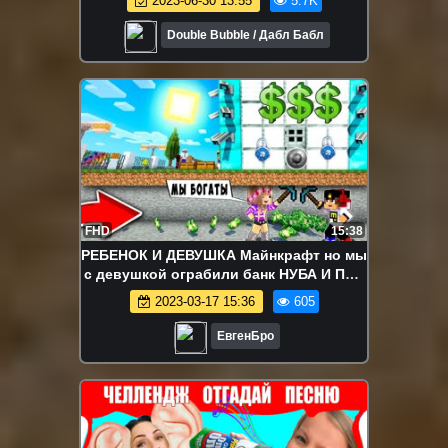
2023-06-30 13:55
5.7K
детей
Double Bubble / Дабл Бабл
FHD
15:38
РЕБЕНОК И ДЕВУШКА Майнкрафт но мы
с девушкой ограбили банк НУБА И ПРО
ВИДЕО ТРОЛЛИНГ MINECRAFT
2023-03-17 15:36
605
ЕвгенБро