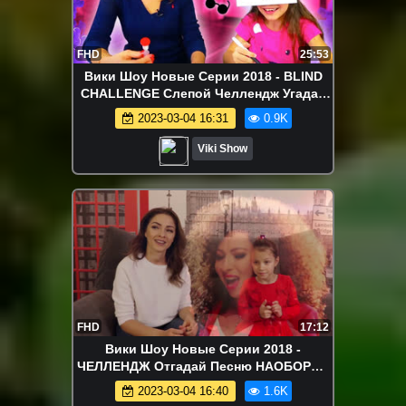
FHD
25:53
Вики Шоу Новые Серии 2018 - BLIND
CHALLENGE Слепой Челлендж Угадай
Что у Меня на Лбу Вика против Мамы ///
2023-03-04 16:31
0.9K
Вики Шоу
Viki Show
FHD
17:12
Вики Шоу Новые Серии 2018 -
ЧЕЛЛЕНДЖ Отгадай Песню НАОБОРОТ
c Новыми ХИТАМИ вместе с Элджей
2023-03-04 16:40
1.6K
Бандерос Ханна / Вики Шоу