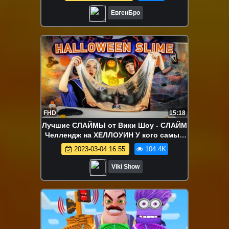
ЕвгенБро
FHD
15:18
Лучшие СЛАЙМЫ от Вики Шоу - СЛАЙМ
Челлендж на ХЕЛЛОУИН У кого самый
жуткий Slime Box / Вики Шоу
2023-03-04 16:55
104.4K
Viki Show