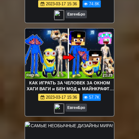
Майнкрафт НУБ И ПРО ВИДЕО
2023-03-17 15:36
74.8K
ТРОЛЛИНГ MINECRAFT
ЕвгенБро
FHD
21:23
КАК ИГРАТЬ ЗА ЧЕЛОВЕК ЗА ОКНОМ
ХАГИ ВАГИ и БЕН МОД в МАЙНКРАФТ !
ДЕВУШКА ВИДЕО ТРОЛЛИНГ
2023-03-17 15:36
57.7K
MINECRAFT
ЕвгенБро