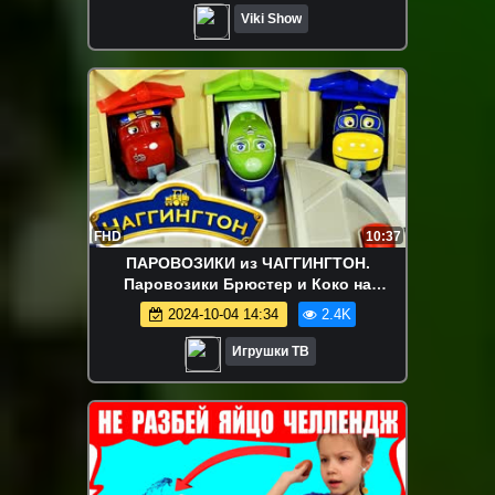
Viki Show
FHD
10:37
ПАРОВОЗИКИ из ЧАГГИНГТОН.
Паровозики Брюстер и Коко на
железной дороге. Chuggington set
2024-10-04 14:34
2.4K
ИГРУШКИ ТВ
Игрушки ТВ