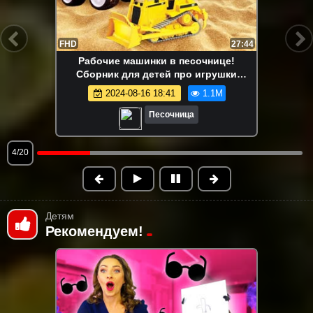
FHD
13:58
Маша Капуки Кануки и игрушки в
песочнице — Развивающее видео для
самых маленьких
2024-08-16 18:41
1.1M
Песочница
5/20
Детям
Рекомендуем!