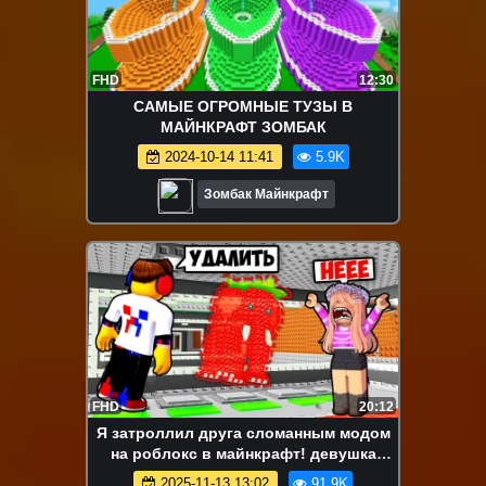
FHD
12:30
САМЫЕ ОГРОМНЫЕ ТУЗЫ В
МАЙНКРАФТ ЗОМБАК
2024-10-14 11:41
5.9K
Зомбак Майнкрафт
FHD
20:12
Я затроллил друга сломанным модом
на роблокс в майнкрафт! девушка
новичок видео minecraft
2025-11-13 13:02
91.9K