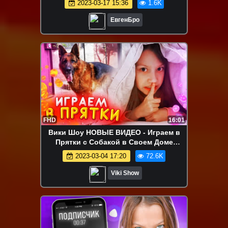
2023-03-17 15:36
1.6K
ТРОЛЛИНГ MINECRAFT
ЕвгенБро
FHD
16:01
Вики Шоу НОВЫЕ ВИДЕО - Играем в
Прятки с Собакой в Своем Доме
Воскресный Влог / Вики Шоу
2023-03-04 17:20
72.6K
Viki Show