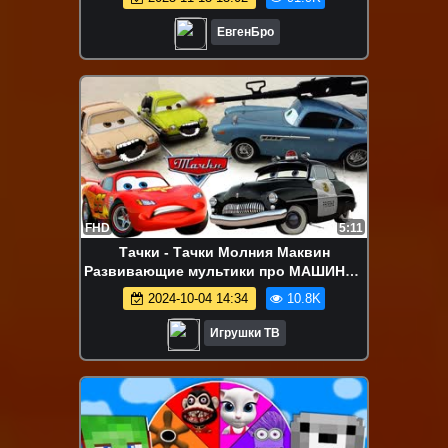
ЕвгенБро
FHD
5:11
Тачки - Тачки Молния Маквин
Развивающие мультики про МАШИНКИ
для детей малышей Disney Cars
2024-10-04 14:34
10.8K
McQueen
Игрушки ТВ