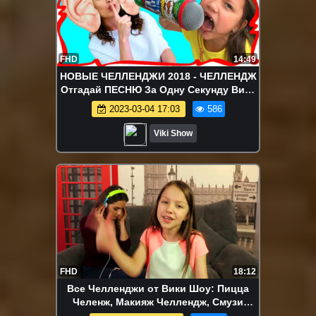
FHD
14:49
НОВЫЕ ЧЕЛЛЕНДЖИ 2018 - ЧЕЛЛЕНДЖ
Отгадай ПЕСНЮ За Одну Секунду Вика
ПРОТИВ Мамы / Вики Шоу
2023-03-04 17:03
586
Viki Show
FHD
18:12
Все Челленджи от Вики Шоу: Пицца
Челенж, Макияж Челлендж, Смузи
Челлендж, Блинный Челлендж и др. -