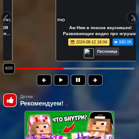
FHD
21:55
Ам Ням играет в съедобное-
несъедобное! 😋 Игры и развивающее
видео про игрушки Om Nom
2024-08-13 15:03
815.3K
Песочница
9/20
Детям
Рекомендуем!