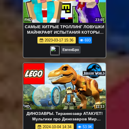
FHD
23:07
САМЫЕ ХИТРЫЕ ТРОЛЛИНГ ЛОВУШКИ
МАЙНКРАФТ ИСПЫТАНИЯ КОТОРЫЕ
ПОВЕРГНУТ МОЗГ В ШОК ! НУБ И ПРО
2023-03-17 15:36
693
MINECRAFT
ЕвгенБро
HD
11:13
ДИНОЗАВРЫ. Тираннозавр АТАКУЕТ!
Мультики про Динозавров Мир
Юрского Периода Лего ТИРЕКС LEGO T-
2024-10-04 14:34
53.9K