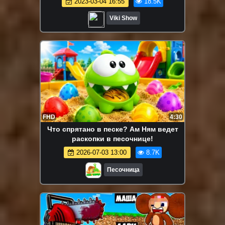
2023-03-04 16:55
18.5K
Роблокс LOL и ROBLOX / Вики Шоу
Viki Show
FHD
4:30
Что спрятано в песке? Ам Ням ведет
раскопки в песочнице!
2026-07-03 13:00
8.7K
Песочница