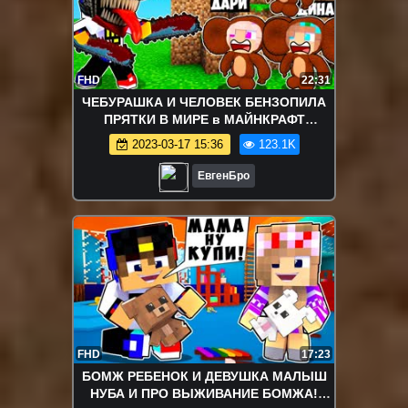
FHD
22:31
ЧЕБУРАШКА И ЧЕЛОВЕК БЕНЗОПИЛА
ПРЯТКИ В МИРЕ в МАЙНКРАФТ
ДЕВУШКА НУБ И ПРО ВИДЕО ТРОЛЛИНГ
2023-03-17 15:36
123.1K
MINECRAFT
ЕвгенБро
FHD
17:23
БОМЖ РЕБЕНОК И ДЕВУШКА МАЛЫШ
НУБА И ПРО ВЫЖИВАНИЕ БОМЖА!