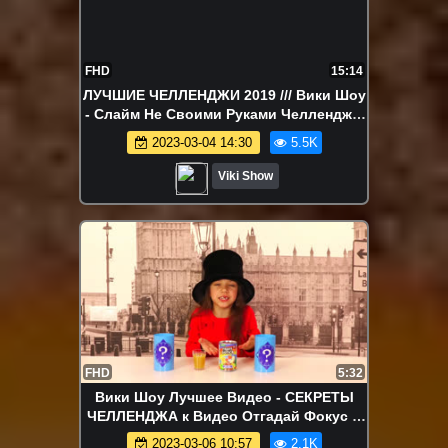
FHD
15:14
ЛУЧШИЕ ЧЕЛЛЕНДЖИ 2019 /// Вики Шоу
- Слайм Не Своими Руками Челлендж с
Папой / Вики Шоу
2023-03-04 14:30
5.5K
Viki Show
FHD
5:32
Вики Шоу Лучшее Видео - СЕКРЕТЫ
ЧЕЛЛЕНДЖА к Видео Отгадай Фокус и
Срочное Сообщение / Вики Шоу
2023-03-06 10:57
2.1K