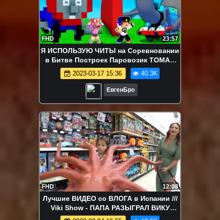
FHD
23:57
Я ИСПОЛЬЗУЮ ЧИТЫ на Соревновании
в Битве Построек Паровозик ТОМАС
ехе в Майнкрафт ТРОЛЛИНГ Minecraft
2023-03-17 15:36
40.3K
ЕвгенБро
FHD
12:08
Лучшие ВИДЕО со ВЛОГА в Испании ///
Viki Show - ПАПА РАЗЫГРАЛ ВИКУ
Ищем в Магазине Игрушек ЛОЛ и