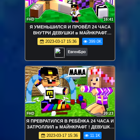
FHD
16:41
Я УМЕНЬШИЛСЯ И ПРОВЁЛ 24 ЧАСА
ВНУТРИ ДЕВУШКИ в МАЙНКРАФТ
ВИДЕО ТРОЛЛИНГ MINECRAFT
2023-03-17 15:36
399.0K
ЕвгенБро
FHD
20:23
Я ПРЕВРАТИЛСЯ В РЕБЁНКА 24 ЧАСА И
ЗАТРОЛЛИЛ в МАЙНКРАФТ ! ДЕВУШКА
НУБ И ПРО ВИДЕО ТРОЛЛИНГ
2023-03-17 15:36
11.1K
MINECRAFT