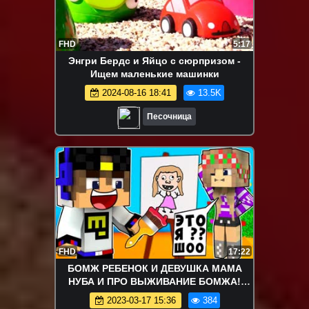
FHD
5:17
Энгри Бердс и Яйцо с сюрпризом -
Ищем маленькие машинки
2024-08-16 18:41
13.5K
Песочница
FHD
17:22
БОМЖ РЕБЕНОК И ДЕВУШКА МАМА
НУБА И ПРО ВЫЖИВАНИЕ БОМЖА!
МАЙНКРАФТ В РЕАЛЬНОЙ ЖИЗНИ
2023-03-17 15:36
384
ВИДЕО ТРОЛЛИНГ