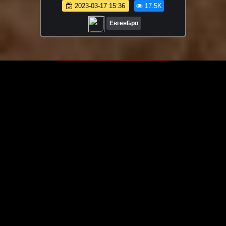
МАЙНКРАФТ В РЕАЛЬНОЙ ЖИЗНИ
2023-03-17 15:36
17.5K
ВИДЕО ТРОЛЛИНГ
ЕвгенБро
ЗАГРУЗИТЬ ЕЩЁ ВИДЕО
О сайте
Специально для Вас мы отобрали вручную самое лучшее
видео! Смотрите видео онлайн на HDVK.ru. Смотреть
онлайн фильмы и сериалы бесплатно, музыкальные
клипы, новости мира и кино, обзоры мобильных
устройств. Мультфильмы, аниме, дорамы смотреть