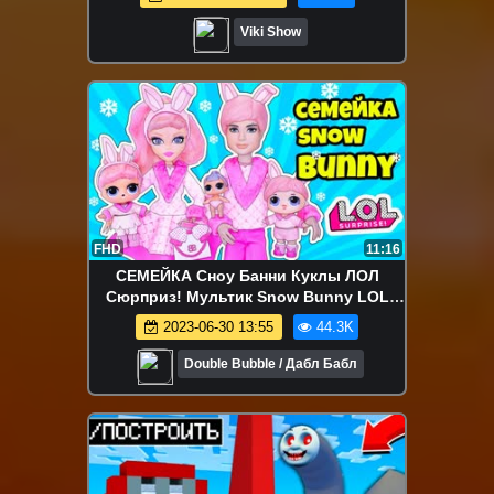
Viki Show
FHD
11:16
СЕМЕЙКА Сноу Банни Куклы ЛОЛ
Сюрприз! Мультик Snow Bunny LOL
Families Surprise Dolls Распаковка LILS
2023-06-30 13:55
44.3K
Double Bubble / Дабл Бабл