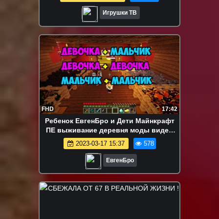
REX
Игрушки ТВ
FHD
17:42
Ребенок ЕвгенБро и Дети Майнкрафт
ПЕ выживание деревня моды видео
Minecraft PE
2023-03-17 15:37
578
ЕвгенБро