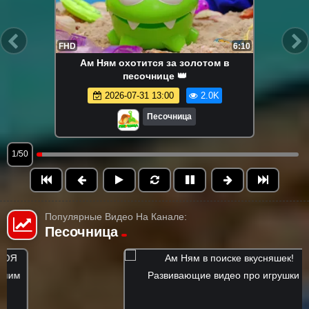
FHD
6:10
Ам Ням охотится за золотом в
песочнице 👑
2026-07-31 13:00
2.0K
Песочница
1/50
Популярные Видео На Канале:
Песочница