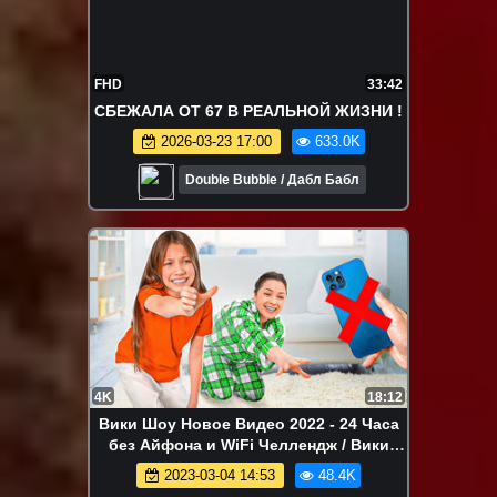
FHD
33:42
СБЕЖАЛА ОТ 67 В РЕАЛЬНОЙ ЖИЗНИ !
2026-03-23 17:00
633.0K
Double Bubble / Дабл Бабл
4K
18:12
Вики Шоу Новое Видео 2022 - 24 Часа
без Айфона и WiFi Челлендж / Вики
Шоу
2023-03-04 14:53
48.4K