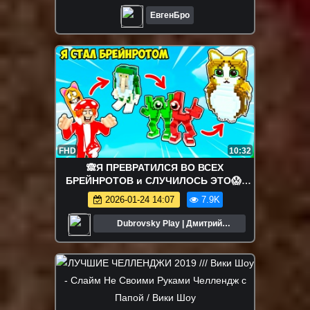
ЕвгенБро
FHD
10:32
🙈Я ПРЕВРАТИЛСЯ ВО ВСЕХ
БРЕЙНРОТОВ и СЛУЧИЛОСЬ ЭТО😱!
Find The BRAINROT MORPHS №1 в
2026-01-24 14:07
7.9K
ROBLOX
Dubrovsky Play | Дмитрий
Дубровский