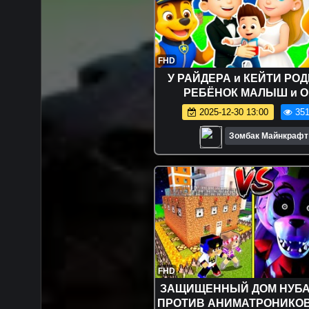
FHD
У РАЙДЕРА и КЕЙТИ РО
РЕБЁНОК МАЛЫШ и 
ПОЖЕНИЛИСЬ ЩЕНЯ
2025-12-30 13:00
351
ПАТРУЛЬ В МАЙНКРАФТ М
Зомбак Майнкрафт
FHD
ЗАЩИЩЕННЫЙ ДОМ НУБА
ПРОТИВ АНИМАТРОНИКО