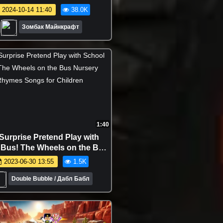
2024-10-14 11:40
38.0K
Зомбак Майнкрафт
1:40
Surprise Pretend Play with
 Bus! The Wheels on the Bus
y Rhymes Songs for Children
2023-06-30 13:55
1.5K
Double Bubble / Дабл Бабл