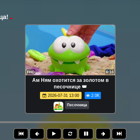
ца!
FHD
6:10
Ам Ням охотится за золотом в
песочнице 👑
2026-07-31 13:00
2.0K
Песочница