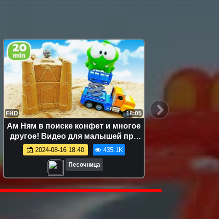
FHD
18:05
FHD
Ам Ням в поиске конфет и многое
Ам Ня
другое! Видео для малышей про
кули
игрушки
развив
2024-08-16 18:40
435.1K
Песочница