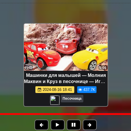
FHD
5:06
Машинки для малышей — Молния
Маквин и Круз в песочнице — Игры
для самых маленьких
2024-08-16 18:41
437.7K
Песочница