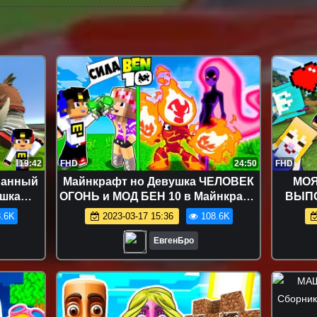
19:42
FHD
24:50
FHD
манный
Майнкрафт но Девушка ЧЕЛОВЕК
МОЯ
ушка
ОГОНЬ и МОД БЕН 10 в Майнкрафт
ВЫПО
aft
НУБ И ПРО ВИДЕО ТРОЛЛИНГ
МАЙНК
.6K
2023-03-17 15:36
108.6K
MINECRAFT
мод
ЕвгенБро