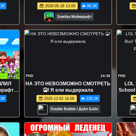
А ВИДЕО
МАЙНКРАФТ СЕКРЕТНАЯ БАЗА
.3K
2026-05-18 13:00
86.0K
FT
Зомбак Майнкрафт
21:12
FHD
24:38
FHD
ЛЛИЛ
НА ЭТО НЕВОЗМОЖНО СМОТРЕТЬ
LOL 
крафте
🤮! Я ели выдержала
School
raft
Nurser
.3K
2025-12-02 16:00
235.1K
Double Bubble / Дабл Бабл