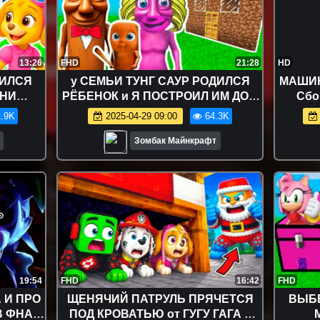
13:26
FHD
21:28
HD
ДИЛСЯ
у СЕМЬИ ТУНГ САУР РОДИЛСЯ
МАШИНК
ОНИ
РЁБЕНОК и Я ПОСТРОИЛ ИМ ДОМ
Сбо
ЧИЙ
В МАЙНКРАФТ БРЕЙНРОТ
Маш
.9K
2025-04-29 09:00
64.3K
УЛЬТИК
ЖИВОТНЫЕ
Зомбак Майнкрафт
19:54
FHD
16:42
FHD
 И ПРО
ЩЕНЯЧИЙ ПАТРУЛЬ ПРЯЧЕТСЯ
ВЫБЕ
В ФНАФ
ПОД КРОВАТЬЮ от ГУГУ ГАГА в