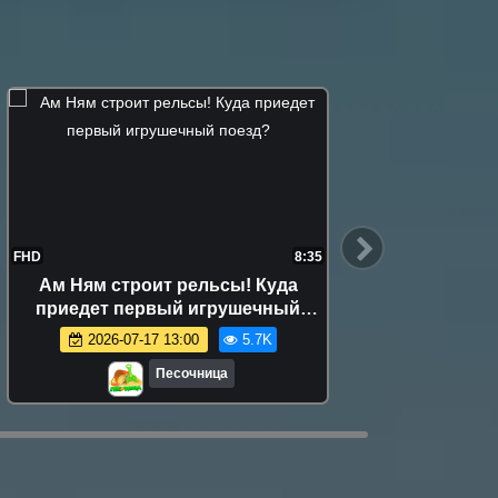
FHD
8:35
FHD
Ам Ням строит рельсы! Куда
Та
приедет первый игрушечный
сокр
поезд?
2026-07-17 13:00
5.7K
Песочница