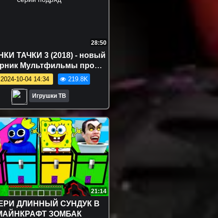
28:50
И ТАЧКИ 3 (2018) - новый
рник Мультфильмы про
инки все серии подряд
2024-10-04 14:34
219.8K
Игрушки ТВ
21:14
РИ ДЛИННЫЙ СУНДУК В
МАЙНКРАФТ ЗОМБАК