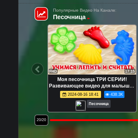
Популярные Видео На Канале:
Песочница
12:49
FHD
17:15
шинки —
Моя песочница ТРИ СЕРИИ!
я самых
Развивающее видео для малышей
же!
про игрушки и игры с песком.
1.6K
2024-08-16 18:41
438.3K
Лепим куличики!
Песочница
20/20