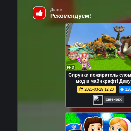
Детям
Рекомендуем!
FHD
Спрунки пожиратель сло
мод в майнкрафт! Дев
новичок видео minecr
2025-03-29 12:20
128
ЕвгенБро