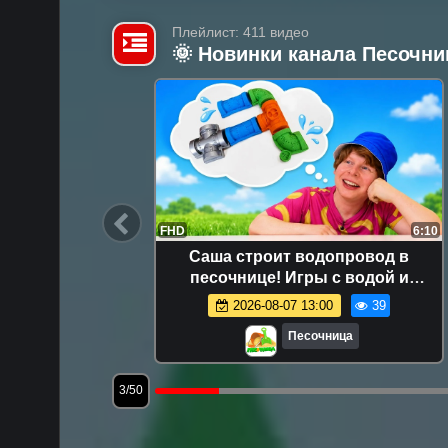
Плейлист: 411 видео
🌞 Новинки канала Песочни
18:05
FHD
6:10
и многое
Саша строит водопровод в
шей про
песочнице! Игры с водой и
формочками для детей
5.1K
2026-08-07 13:00
39
Песочница
3/50