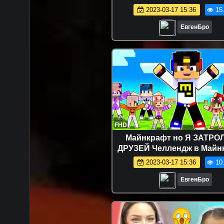
9 в Майнкрафт ! ДЕВУШК
2023-03-17 15:36
15
ТРОЛЛИНГ MINECRA
ЕвгенБро
FHD
Майнкрафт но Я ЗАТРО
ДРУЗЕЙ Челлендж в Майн
Троллинг Ловушка Minec
2023-03-17 15:36
10
ЕвгенБро
ЕвгенБро