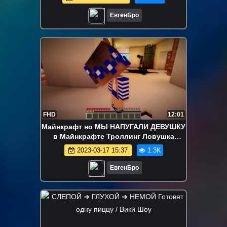
minecraft
ЕвгенБро
FHD
12:01
Майнкрафт но МЫ НАПУГАЛИ ДЕВУШКУ
в Майнкрафте Троллинг Ловушка
Minecraft
2023-03-17 15:37
1.3K
ЕвгенБро