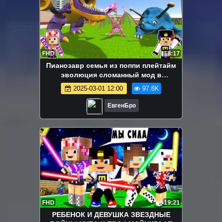
FHD
18:17
Пианозавр семья из поппи плейтайм
эволюция сломанный мод в
майнкрафт! девушка новичок видео
2025-03-01 12:00
97.8K
minecraft
ЕвгенБро
FHD
19:21
РЕБЕНОК И ДЕВУШКА ЗВЕЗДНЫЕ