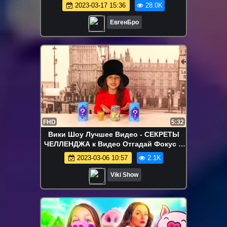
НУБ И ПРО ВИДЕО ТРОЛЛИНГ
2023-03-17 15:36
28.0K
MINECRAFT
ЕвгенБро
FHD
5:32
Вики Шоу Лучшее Видео - СЕКРЕТЫ
ЧЕЛЛЕНДЖА к Видео Отгадай Фокус и
Срочное Сообщение / Вики Шоу
2023-03-06 10:57
2.1K
Viki Show