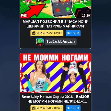
FHD
15:29
МАРШАЛ ПОЗВОНИЛ В 3 ЧАСА НОЧИ
ЩЕНЯЧИЙ ПАТРУЛЬ МАЙНКРАФТ
2026-07-22 13:00
18.5K
Зомбак Майнкрафт
FHD
5:23
Вики Шоу Новые Серии 2018 - ВЫЗОВ
НЕ МОИМИ НОГАМИ ЧЕЛЛЕНДЖ
Смешное видео Not My Legs Challenge /
2023-03-06 10:43
17.5K
Вики Шоу