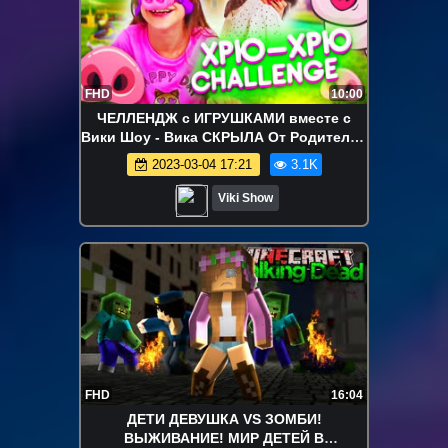
FHD
10:00
ЧЕЛЛЕНДЖ с ИГРУШКАМИ вместе с
Вики Шоу - Вика СКРЫЛА От Родителей
Челлендж ХРЮ ХРЮ Challenge Pig Out
2023-03-04 17:21
3.1K
Game Игра для Детей / Вики Шоу
Viki Show
FHD
16:04
ДЕТИ ДЕВУШКА VS ЗОМБИ!
ВЫЖИВАНИЕ! МИР ДЕТЕЙ В