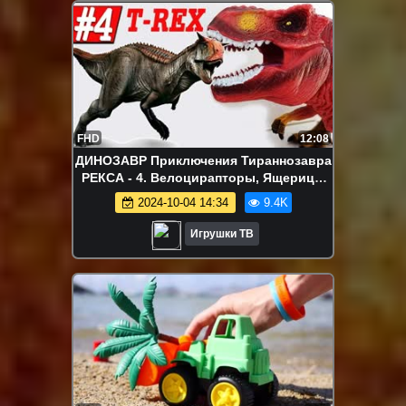
FHD
12:08
ДИНОЗАВР Приключения Тираннозавра
РЕКСА - 4. Велоцирапторы, Ящерица,
Карнотавр, Динозавры Игрушки ТВ
2024-10-04 14:34
9.4K
Игрушки ТВ