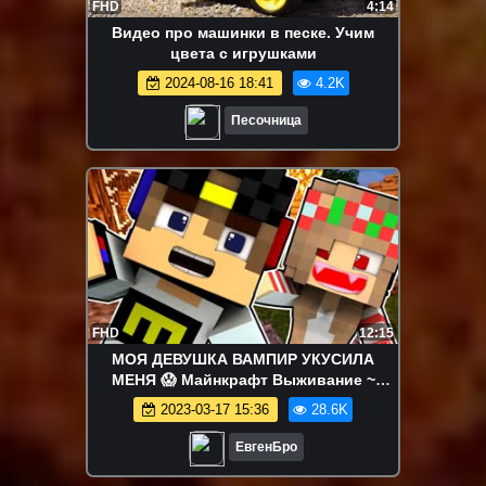
FHD
4:14
Видео про машинки в песке. Учим
цвета с игрушками
2024-08-16 18:41
4.2K
Песочница
FHD
12:15
МОЯ ДЕВУШКА ВАМПИР УКУСИЛА
МЕНЯ 😱 Майнкрафт Выживание ~
троллинг нуба сериал minecraft
2023-03-17 15:36
28.6K
ЕвгенБро