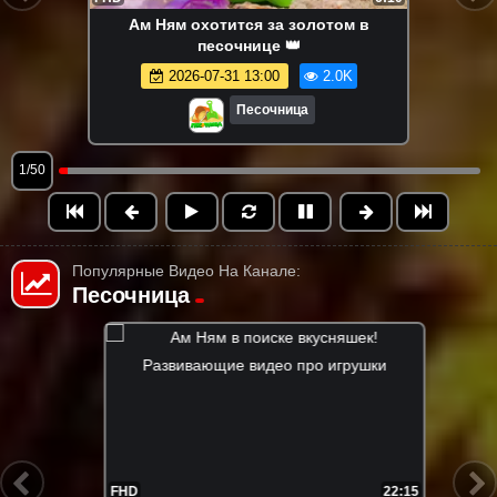
Ам Ням охотится за золотом в
песочнице 👑
2026-07-31 13:00
2.0K
Песочница
1/50
Популярные Видео На Канале:
Песочница
FHD
21:55