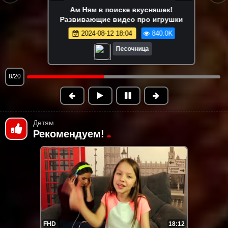
Ам Ням играет в съедобное-
несъедобное! 😋 Игры и развивающее
видео про игрушки Om Nom
2024-08-13 15:03
815.3K
Песочница
9/20
Детям
Рекомендуем!
FHD
18:12