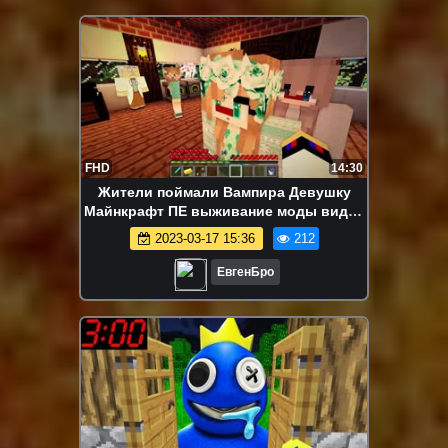
FHD
14:30
Жители поймали Вампира Девушку
Майнкрафт ПЕ выживание моды видео
Minecraft PE
2023-03-17 15:36
212
ЕвгенБро