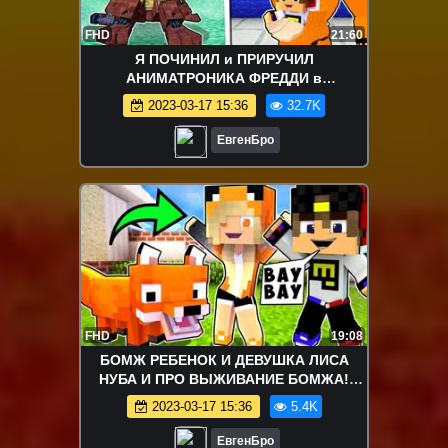
FHD
21:60
Я ПОЧИНИЛ и ПРИРУЧИЛ
АНИМАТРОНИКА ФРЕДДИ в
МАЙНКРАФТ ! ДЕВУШКА ВИДЕО
2023-03-17 15:36
32.7K
ТРОЛЛИНГ MINECRAFT
ЕвгенБро
FHD
19:08
БОМЖ РЕБЕНОК И ДЕВУШКА ЛИСА
НУБА И ПРО ВЫЖИВАНИЕ БОМЖА!
МАЙНКРАФТ В РЕАЛЬНОЙ ЖИЗНИ
2023-03-17 15:36
5.4K
ВИДЕО ТРОЛЛИНГ
ЕвгенБро