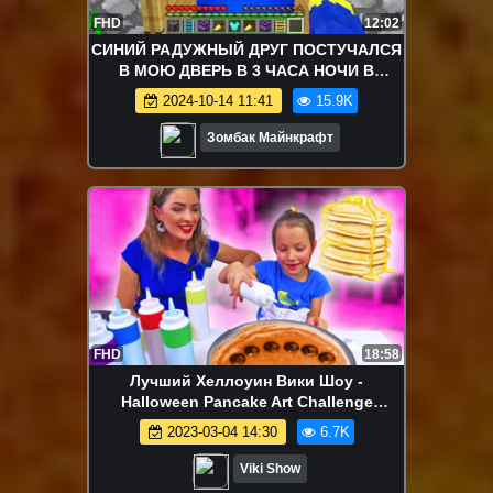
FHD
12:02
СИНИЙ РАДУЖНЫЙ ДРУГ ПОСТУЧАЛСЯ
В МОЮ ДВЕРЬ В 3 ЧАСА НОЧИ В
МАЙНКРАФТ RAINBOW FRIENDS
2024-10-14 11:41
15.9K
Зомбак Майнкрафт
FHD
18:58
Лучший Хеллоуин Вики Шоу -
Halloween Pancake Art Challenge
Хеллоуин Блинный Челлендж Вика
2023-03-04 14:30
6.7K
против Мамы / Вики Шоу
Viki Show