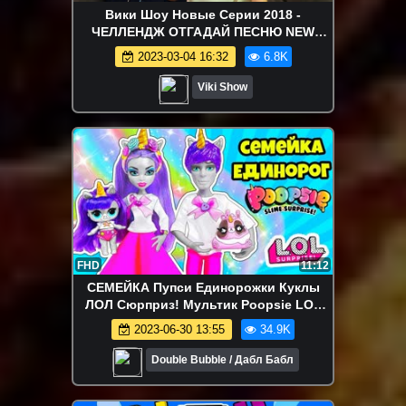
Вики Шоу Новые Серии 2018 -
ЧЕЛЛЕНДЖ ОТГАДАЙ ПЕСНЮ NEW
EDITION Вика Загадывает Мама
2023-03-04 16:32
6.8K
Угадывает и Наоборот Challenge // Вики
Шоу
Viki Show
FHD
11:12
СЕМЕЙКА Пупси Единорожки Куклы
ЛОЛ Сюрприз! Мультик Poopsie LOL
Families Surprise Dolls MAKEOVER
2023-06-30 13:55
34.9K
Double Bubble / Дабл Бабл