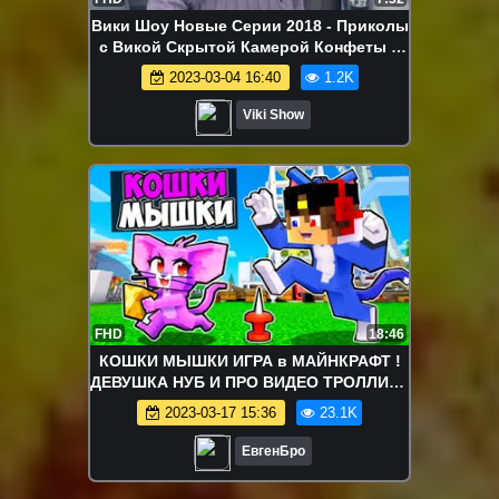
Вики Шоу Новые Серии 2018 - Приколы
с Викой Скрытой Камерой Конфеты с
Сюрпризом Ручка Электрошокер
2023-03-04 16:40
1.2K
Необычное Мыло / Вики Шоу
Viki Show
FHD
18:46
КОШКИ МЫШКИ ИГРА в МАЙНКРАФТ !
ДЕВУШКА НУБ И ПРО ВИДЕО ТРОЛЛИНГ
MINECRAFT
2023-03-17 15:36
23.1K
ЕвгенБро