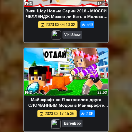
FHD
18:41
Вики Шоу Новые Серии 2018 - МЮСЛИ
ЧЕЛЛЕНДЖ Можно ли Есть с Молоком
Попкорн Skittles M&M’s Weird Cereal
2023-03-06 10:32
549
Challenge // Вики Шоу
Viki Show
FHD
22:53
Майнкрафт но Я затроллил друга
СЛОМАННЫМ Модом в Майнкрафте
Троллинг Ловушка Minecraft
2023-03-17 15:36
2.0K
ЕвгенБро