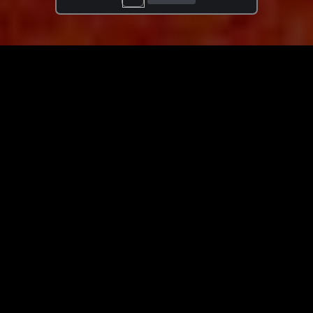
ЗАГРУЗИТЬ ЕЩЁ ВИДЕО
О сайте
Специально для Вас мы отобрали вручную самое лучшее
видео! Смотрите видео онлайн на HDVK.ru. Смотреть
онлайн фильмы и сериалы бесплатно, музыкальные
клипы, новости мира и кино, обзоры мобильных
устройств. Мультфильмы, аниме, дорамы смотреть
онлайн бесплатно!
Скачать видео с ВК, РуТуба, Дзена, ОК