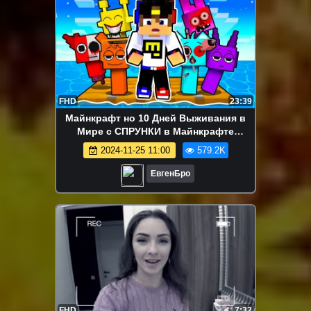
FHD
23:39
Майнкрафт но 10 Дней Выживания в
Мире с СПРУНКИ в Майнкрафте
Троллинг Ловушка Minecraft
2024-11-25 11:00
579.2K
ЕвгенБро
FHD
7:32