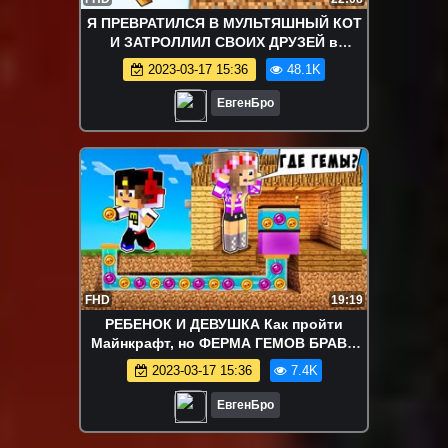
Я ПРЕВРАТИЛСЯ В МУЛЬТЯШНЫЙ КОТ
И ЗАТРОЛЛИЛ СВОИХ ДРУЗЕЙ в
Майнкрафт НУБ И ПРО ТРОЛЛИНГ
2023-03-17 15:36
48.1K
MINECRAFT
ЕвгенБро
FHD
19:19
РЕБЕНОК И ДЕВУШКА Как пройти
Майнкрафт, но ФЕРМА ГЕМОВ БРАВЛ
СТАРС В МАЙНКРАФТЕ ! ВИДЕО
2023-03-17 15:36
7.4K
MINECRAFT
ЕвгенБро