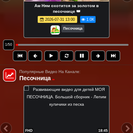
Ам Ням охотится за золотом в
песочнице 👑
2026-07-31 13:00
1.0K
Песочница
1/50
Популярные Видео На Канале:
Песочница
FHD
22:15