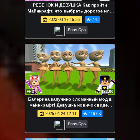
РЕБЕНОК И ДЕВУШКА Как пройти
Майнкрафт, что выбрать дорогое или
дешевое ! НУБ И ПРО ВИДЕО
2023-03-17 15:36
779
MINECRAFT
ЕвгенБро
FHD
22:00
Балерина капучино сломанный мод в
майнкрафт! Девушка новичок видео
minecraft
2025-04-24 12:11
116.6K
ЕвгенБро