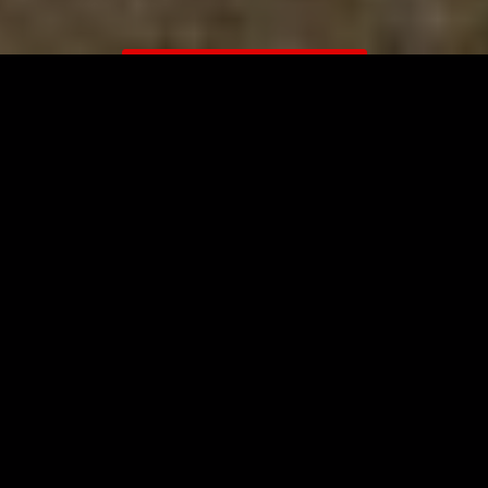
ЗАГРУЗИТЬ ЕЩЁ ВИДЕО
О сайте
Специально для Вас мы отобрали вручную самое лучшее
видео! Смотрите видео онлайн на HDVK.ru. Смотреть
онлайн фильмы и сериалы бесплатно, музыкальные
клипы, новости мира и кино, обзоры мобильных
устройств. Мультфильмы, аниме, дорамы смотреть
онлайн бесплатно!
Скачать видео с ВК, РуТуба, Дзена, ОК