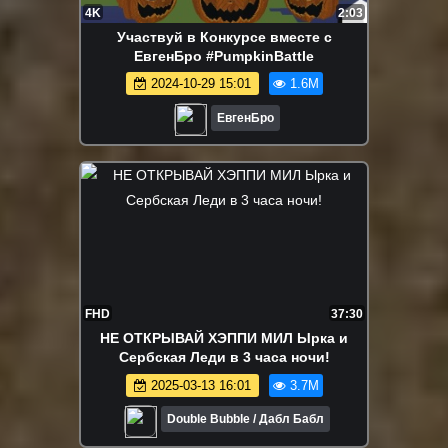
4K
2:03
Участвуй в Конкурсе вместе с
ЕвгенБро #PumpkinBattle
2024-10-29 15:01
1.6M
ЕвгенБро
FHD
37:30
НЕ ОТКРЫВАЙ ХЭППИ МИЛ Ырка и
Сербская Леди в 3 часа ночи!
2025-03-13 16:01
3.7M
Double Bubble / Дабл Бабл