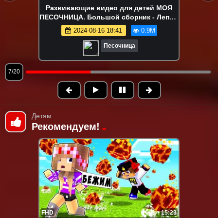
Ам Ням в поиске вкусняшек!
Развивающие видео про игрушки
2024-08-12 18:04
840.0K
Песочница
8/20
Детям
Рекомендуем!
FHD
15:23