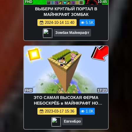
FHD
10:45
ВЫБЕРИ КРУГЛЫЙ ПОРТАЛ В
МАЙНКРАФТ ЗОМБАК
2024-10-14 11:40
5.5K
Зомбак Майнкрафт
FHD
17:23
ЭТО САМАЯ ВЫСОКАЯ ФЕРМА
НЕБОСКРЁБ в МАЙНКРАФТ НО
ДЕВУШКА НУБ И ПРО ВИДЕО ТРОЛЛИНГ
2023-03-17 15:36
1.0K
MINECRAFT
ЕвгенБро