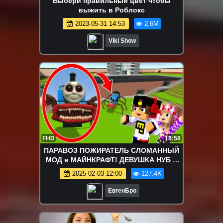
Выбери правильный цвет чтобы
выжить в Роблокс
2023-05-31 14:53
2.6M
Viki Show
FHD
18:58
ПАРАВОЗ ПОЖИРАТЕЛЬ СЛОМАННЫЙ
МОД в МАЙНКРАФТ! ДЕВУШКА НУБ и
ПРО ВИДЕО ТРОЛЛИНГ MINECRAFT
2025-02-03 12:00
127.4K
ЕвгенБро