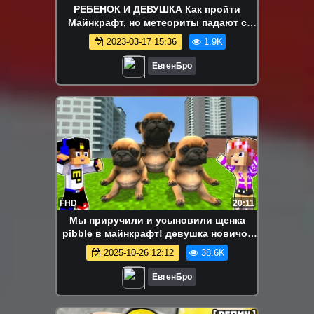
РЕБЕНОК И ДЕВУШКА Как пройти
Майнкрафт, но метеориты падают с
неба каждую секунду ! ВИДЕО
2023-03-17 15:36
1.9K
MINECRAFT
ЕвгенБро
FHD
20:11
Мы приручили и усыновили щенка
pibble в майнкрафт! девушка новичок
видео minecraft
2025-10-26 12:12
38.6K
ЕвгенБро