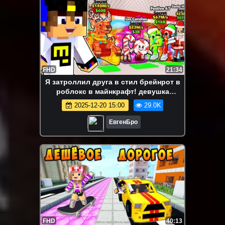
FHD
21:34
Я затроллил друга в стил брейнрот в
роблокс в майнкрафт! девушка
новичок видео minecraft
2025-12-20 15:00
29.0K
ЕвгенБро
FHD
40:13