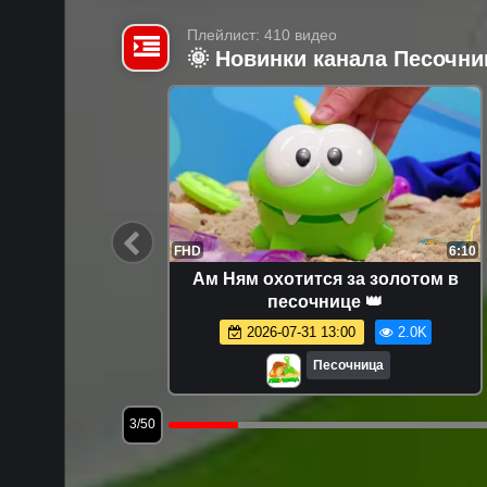
Плейлист: 410 видео
🌞 Новинки канала Песочни
7:46
FHD
6:10
в разные
Ам Ням охотится за золотом в
 игрушки
песочнице 👑
а
5.3K
2026-07-31 13:00
2.0K
Песочница
3/50