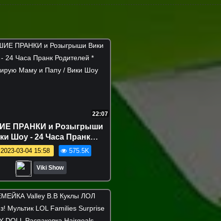
22:07
ИЕ ПРАНКИ и Розыгрыши
ки Шоу - 24 Часа Пранк
елей * Игнорирую Маму и
2023-03-04 15:58
575.5K
Папу / Вики Шоу
Viki Show