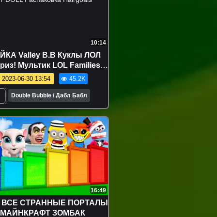
10:14
Valley B.B Куклы ЛОЛ
из! Мультик LOL Families
ise BABY DOLL Распаковка
2023-06-30 13:54
45.2K
Hairgoals
Double Bubble / Дабл Бабл
16:49
 ВСЕ СТРАННЫЕ ПОРТАЛЫ
 МАЙНКРАФТ ЗОМБАК