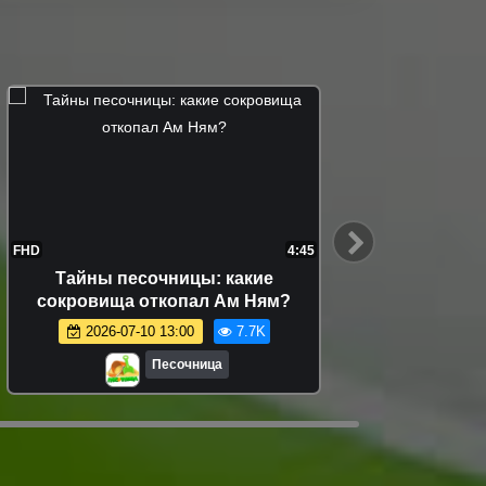
FHD
4:45
FHD
Тайны песочницы: какие
Видео
сокровища откопал Ам Ням?
Хоп игр
2026-07-10 13:00
7.7K
Песочница