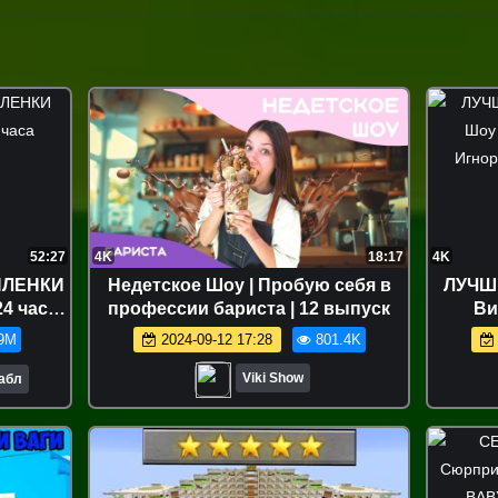
52:27
4K
18:17
4K
ПЛЕНКИ
Недетское Шоу | Пробую себя в
ЛУЧШ
4 часа
профессии бариста | 12 выпуск
Ви
Родит
9M
2024-09-12 17:28
801.4K
Viki Show
Бабл