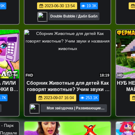
мультфильмов! Идеи для Школы
.9K
2023-06-30 13:54
19.3K
LIFE HACKS
Double Bubble / Дабл Бабл
17:04
FHD
18:19
HD
 ЛИЛИ
Сборник Животные для детей Как
НУБ Н
НКИ В
говорят животные? Учим звуки и
МА
названия животных
НУБИ
.7K
2023-09-07 16:04
253.1K
Моя звёздочка | Развивающие
мультики для детей