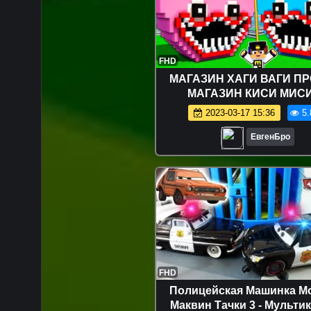
FHD
МАГАЗИН ХАГИ ВАГИ П
МАГАЗИН КИСИ МИСИ
МАЙНКРАФТ ДЕВУШКА НУБ
2023-03-17 15:36
5.
ВИДЕО ТРОЛЛИНГ MINE
ЕвгенБро
FHD
Полицейская Машинка М
Маквин Тачки 3 - Мульти