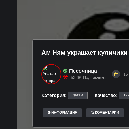
Ам Ням украшает куличики
Песочница
16
53.6K
Подписчиков
Категория:
Качество:
Детям
19
ИНФОРМАЦИЯ
КОМЕНТАРИИ