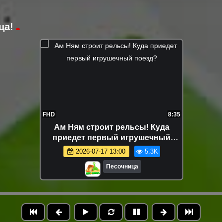
ца!
FHD
8:35
Ам Ням строит рельсы! Куда
приедет первый игрушечный
поезд?
2026-07-17 13:00
5.3K
Песочница