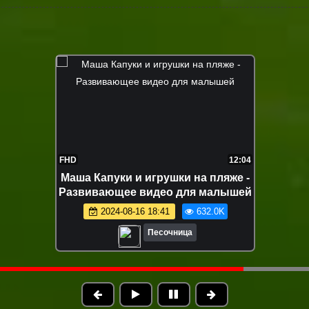
FHD
17:30
Песочница для малышей — Куклы
лепят куличики из разноцветных
формочек — Развивающее видео
2024-08-16 18:40
495.6K
для детей
Песочница