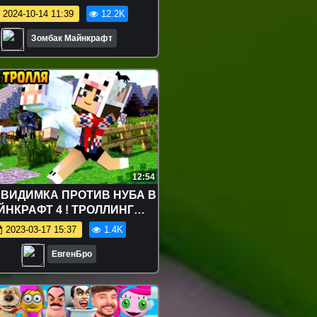
2024-10-14 11:39
12.2K
Зомбак Майнкрафт
12:54
ЕВИДИМКА ПРОТИВ НУБА В
ЙНКРАФТ 4 ! ТРОЛЛИНГ
КА В MINECRAFT Мультик
2023-03-17 15:37
1.4K
Майнкрафт
ЕвгенБро