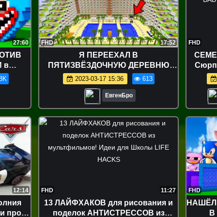
27:60
FHD
17:52
FHD
РОТИВ
Я ПЕРЕЕХАЛ В
СЕМЕЙКА 
 в
ПЯТИЗВЁЗДОЧНУЮ ДЕРЕВНЮ
Сюрпр
 И ПРО
ЖИТЕЛЕЙ МАЙНКРАФТ ! ДЕВУШКА
Surpr
8K
2023-03-17 15:36
613
CRAFT
НУБ И ПРО ВИДЕО ТРОЛЛИНГ
MINECRAFT
ЕвгенБро
12:14
FHD
11:27
FHD
олния
13 ЛАЙФХАКОВ для рисования и
НАШЁЛ
ки про
поделок АНТИСТРЕССОВ из
В