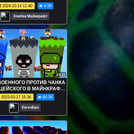
2024-10-14 11:40
4.3K
Зомбак Майнкрафт
23:11
ВОЕННОГО ПРОТИВ ЧАНКА
ЦЕЙСКОГО В МАЙНКРАФТ
О НУБ И ПРО ТРОЛЛИНГ
2023-03-17 15:36
84.3K
ОВУШКА MINECRAFT
ЕвгенБро