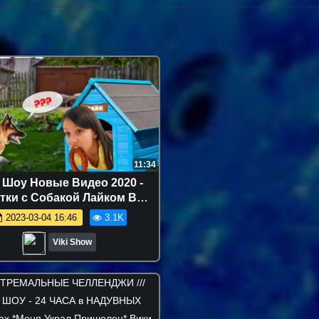
11:34
 Шоу Новые Видео 2020 -
тки с Собакой Лайком В
вне у Бабушки / Вики Шоу
2023-03-04 16:46
3.1K
Viki Show