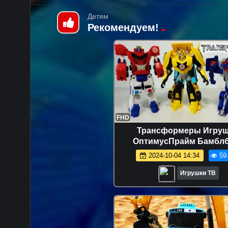
Детям
Рекомендуем!
FHD
Трансформеры Игруш
ОптимусПрайм Бамблб
СтронгАрм Трансформир
2024-10-04 14:34
59
игры для мальчиков Десе
Игрушки ТВ