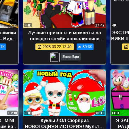
5:11
FHD
27:42
4K
машинки
Лучшие приколы и моменты на
ЭКСТР
— Видео
поезде в зомби апокалипсисе
ВИКИ Ш
песком
мертвые рельсы в roblox в
Костюм
.1K
2025-03-22 12:40
80.6K
майнкрафт! Девушка новичок
видео minecraft
ЕвгенБро
13:38
FHD
10:13
FHD
- MINI
Куклы ЛОЛ Сюрприз
Я ЗА
им на
НОВОГОДНЯЯ ИСТОРИЯ! Мультик
РАД