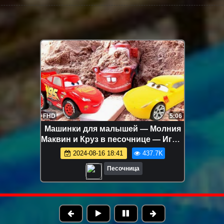
FHD
5:06
Машинки для малышей — Молния
Маквин и Круз в песочнице — Игры
для самых маленьких
2024-08-16 18:41
437.7K
Песочница