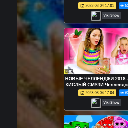
Костре Маршмеллоу с Шо
2023-03-04 17:01
5
Челлендж Вика Против Ма
Вики Шоу
Viki Show
FHD
НОВЫЕ ЧЕЛЛЕНДЖИ 2018 
КИСЛЫЙ СМУЗИ Челлендж 
Новый 2017 Опасно Не пов
2023-03-04 17:04
6
Toxic Waste / Вики Ш
Viki Show