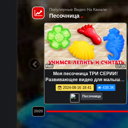
Популярные Видео На Канале:
Песочница
12:49
FHD
17:15
шинки —
Моя песочница ТРИ СЕРИИ!
я самых
Развивающее видео для малышей
же!
про игрушки и игры с песком.
1.6K
2024-08-16 18:41
438.3K
Лепим куличики!
Песочница
3/20