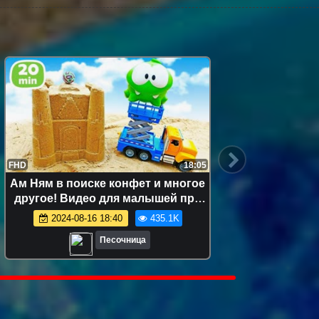
FHD
18:05
FHD
Ам Ням в поиске конфет и многое
Ам Ня
другое! Видео для малышей про
кули
игрушки
развив
2024-08-16 18:40
435.1K
Песочница