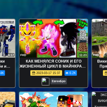
6:17
FHD
11:23
FHD
ки
КАК МЕНЯЛСЯ СОНИК И ЕГО
Вики
и и
ЖИЗНЕННЫЙ ЦИКЛ В МАЙНКРАФТ
Пря
уются
~ ЭВОЛЮЦИЯ СОНИКА В
Дере
.4K
2023-03-17 15:37
6.2K
птикон
MINECRAFT SONIC
ЕвгенБро