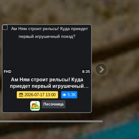
FHD
8:35
FHD
Ам Ням строит рельсы! Куда
Та
приедет первый игрушечный
сокр
поезд?
2026-07-17 13:00
5.3K
Песочница