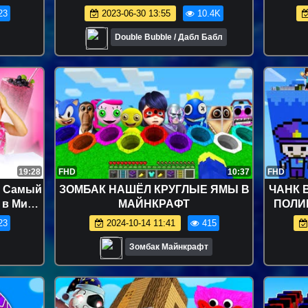
коладом
LOL Big Surprise Dolls Custom
23
2023-06-30 13:55
10.4K
мы ///
Гринч, Дед Мороз
Double Bubble / Дабл Бабл
19:28
FHD
10:37
FHD
- Самый
ЗОМБАК НАШЁЛ КРУГЛЫЕ ЯМЫ В
ЧАНК 
в Мире
МАЙНКРАФТ
ПОЛИ
торять!
ВИДЕ
23
2024-10-14 11:41
415
оу
Л
Зомбак Майнкрафт