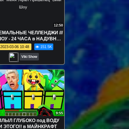
12:50
ЕМАЛЬНЫЕ ЧЕЛЛЕНДЖИ ///
ОУ - 24 ЧАСА в НАДУВНЫХ
ах *Меня Украл Пришелец*
2023-03-06 10:48
151.5K
Вики Шоу
Viki Show
9:55
ПЛЫЛ ГЛУБОКО под ВОДУ
И ЭТОГО!! в МАЙНКРАФТ