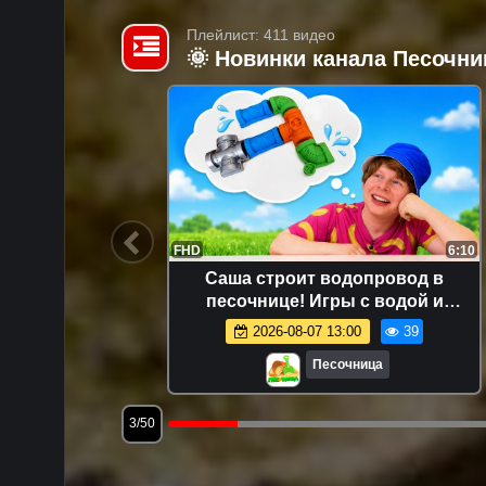
Плейлист: 411 видео
🌞 Новинки канала Песочни
18:05
FHD
6:10
и многое
Саша строит водопровод в
шей про
песочнице! Игры с водой и
формочками для детей
5.1K
2026-08-07 13:00
39
Песочница
3/50