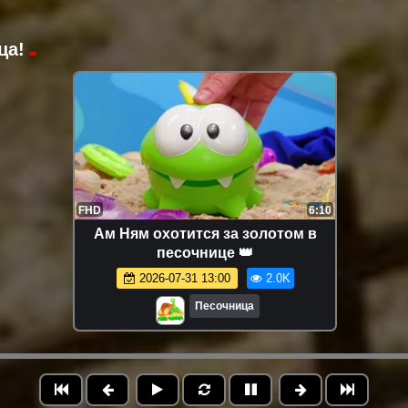
ца!
FHD
6:10
Ам Ням охотится за золотом в
песочнице 👑
2026-07-31 13:00
2.0K
Песочница