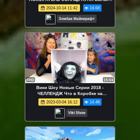
КОТ В МАЙНКРАФТ POPPY PLAYTIME
2024-10-14 11:42
14.6K
CHAPTER 3
Зомбак Майнкрафт
FHD
15:04
Вики Шоу Новые Серии 2018 -
ЧЕЛЛЕНДЖ Что в Коробке на
ХЕЛЛОУИН What’s in the Box Halloween
2023-03-04 16:12
14.4K
Challenge / Вики Шоу
Viki Show