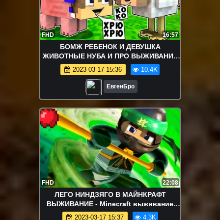
FHD
16:57
БОМЖ РЕБЕНОК И ДЕВУШКА
ЖИВОТНЫЕ НУБА И ПРО ВЫЖИВАНИЕ
БОМЖА! МАЙНКРАФТ В РЕАЛЬНОЙ
2023-03-17 15:36
10.4K
ЖИЗНИ ВИДЕО ТРОЛИНГ
ЕвгенБро
FHD
22:08
ЛЕГО НИНДЗЯГО В МАЙНКРАФТ
ВЫЖИВАНИЕ - Minecraft выживание
2018 деревня моды видео
2023-03-17 15:37
4.3K