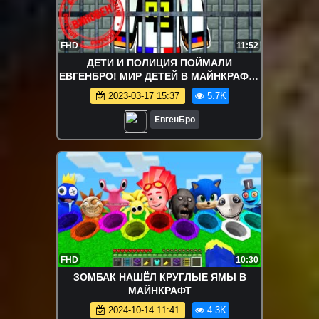
FHD
11:52
ДЕТИ И ПОЛИЦИЯ ПОЙМАЛИ
ЕВГЕНБРО! МИР ДЕТЕЙ В МАЙНКРАФТЕ
КТО ТВОЙ ПАПОЧКА МАЙНКРАФТ! KIDS
2023-03-17 15:37
5.7K
MINECRAFT!
ЕвгенБро
FHD
10:30
ЗОМБАК НАШЁЛ КРУГЛЫЕ ЯМЫ В
МАЙНКРАФТ
2024-10-14 11:41
4.3K