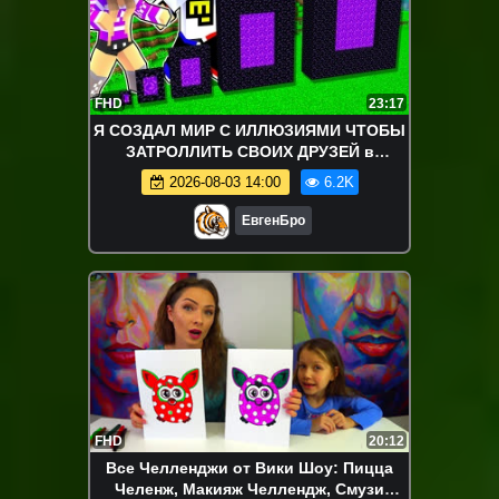
FHD
23:17
Я СОЗДАЛ МИР С ИЛЛЮЗИЯМИ ЧТОБЫ
ЗАТРОЛЛИТЬ СВОИХ ДРУЗЕЙ в
майнкрафт! девушка новичок видео
2026-08-03 14:00
6.2K
minecraft
ЕвгенБро
FHD
20:12
Все Челленджи от Вики Шоу: Пицца
Челенж, Макияж Челлендж, Смузи