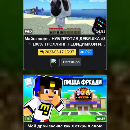
FHD
14:51
Майнкрафт : НУБ ПРОТИВ ДЕВУШКА #3
~ 100% ТРОЛЛИНГ НЕВИДИМКОЙ И
ЗАЩИТА ОТ НУБА / НУБИК MINECRAFT
2023-03-17 15:37
696
ЕвгенБро
FHD
30:45
Мой дрон заснял как я открыл свою