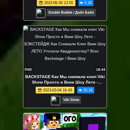
Мультик LOL Surprise toy LIFE Hacks
2023-06-30 13:55
5.2K
Double Bubble / Дабл Бабл
FHD
18:44
BACKSTAGE Как Мы снимали клип Viki
Show Просто и Вики Шоу Лето -
БЭКСТЕЙДЖ Как Снимали Клип Вики
2023-03-04 16:43
20.1K
Шоу ЛЕТО Утопили Квадрокоптер?
Влог Backstage / Вики Шоу
Viki Show