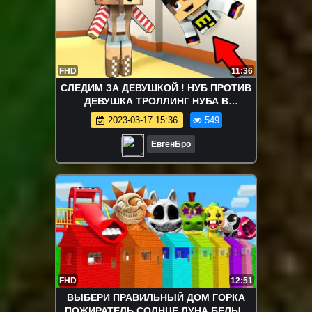
FHD
11:36
СЛЕДИМ ЗА ДЕВУШКОЙ ! НУБ ПРОТИВ
ДЕВУШКА ТРОЛЛИНГ НУБА В
МАЙНКРАФТ видео нубик Minecraft
2023-03-17 15:36
549
ЕвгенБро
FHD
12:51
ВЫБЕРИ ПРАВИЛЬНЫЙ ДОМ ГОРКА
ПОЖИРАТЕЛЬ СОЛНЦЕ ЛУНА БЕЛЫЙ