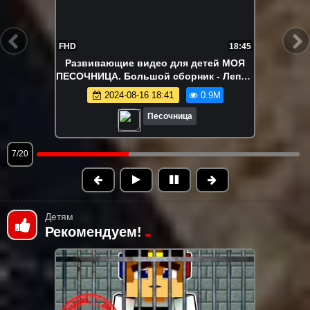
FHD
21:55
Ам Ням играет в съедобное-
несъедобное! 😋 Игры и развивающее
видео про игрушки Om Nom
2024-08-13 15:03
815.3K
Песочница
9/20
Детям
Рекомендуем!