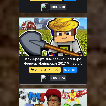
ЕвгенБро
FHD
23:53
Майнкрафт Выживание ЕвгенБро
Фермер Майнкрафт 2017 Minecraft
2023-03-17 15:37
23.0K
ЕвгенБро