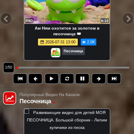
FHD
6:10
Ам Ням охотится за золотом в
песочнице 👑
2026-07-31 13:00
2.0K
Песочница
1/50
Популярные Видео На Канале:
Песочница