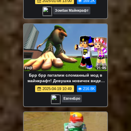
2025-01-08 13:00
169.2K
Зомбак Майнкрафт
FHD
21:05
Брр брр патапим сломанный мод в
майнкрафт! Девушка новичок видео
minecraft
2025-04-19 10:49
216.8K
ЕвгенБро