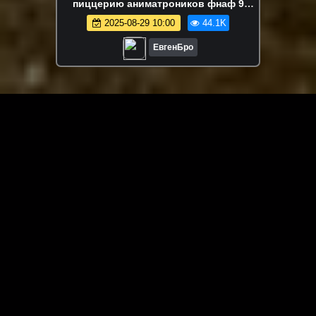
пиццерию аниматроников фнаф 9
сломанный мод в майнкрафт! девушка
2025-08-29 10:00
44.1K
новичок видео minecraft
ЕвгенБро
ЗАГРУЗИТЬ ЕЩЁ ВИДЕО
О сайте
Специально для Вас мы отобрали вручную самое лучшее
видео! Смотрите видео онлайн на HDVK.ru. Смотреть
онлайн фильмы и сериалы бесплатно, музыкальные
клипы, новости мира и кино, обзоры мобильных