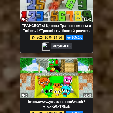
FHD
11:42
ТРАНСБОТЫ Цифры Трансформеры и
Тоботы! #Трансботы боевой расчет -
Распаковка игрушки трансформеры
2024-10-04 14:34
105.1K
Игрушки ТВ
FHD
16:49
https://www.youtube.com/watch?
v=oxKr0xTRkxk