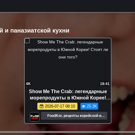
й и паназиатской кухни
4K
18:41
Show Me The Crab: легендарные
морепродукты в Южной Корее!
Стоят ли они того?
2026-07-17 08:10
25.3K
FoodKor, рецепты корейской и
паназиатской кухни