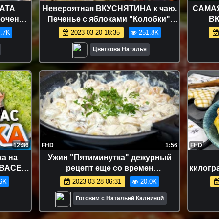
ЛАТА
Невероятная ВКУСНЯТИНА к чаю.
САМАЯ
 очень
Печенье с яблоками "Колобки".
ВК
Все гости просят РЕЦЕПТ!
.7K
2023-03-20 18:35
251.8K
Цветкова Наталья
12:36
FHD
1:56
FHD
а на
Ужин "Пятиминутка" дежурный
КВАСЕ!
рецепт еще со времен
килогр
ов
студенчества
Обожа
6K
2023-03-28 06:31
20.0K
ВК
Готовим с Натальей Калниной