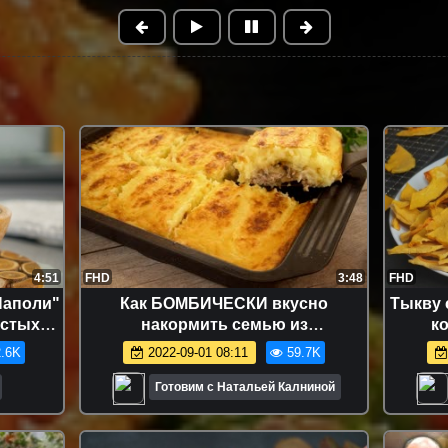
4:51
FHD
3:48
FHD
Наполи"
Как БОМБИЧЕСКИ вкусно
Тыкву 
остых
накормить семью из
к
о очень!
повседневных продуктов. Обед из
.6K
2022-09-01 08:11
59.7K
первого и второго Выпуск №2
Готовим с Натальей Калниной