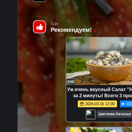
Еда
Рекомендуем!
FHD
Уж очень вкусный Салат "
за 2 минуты! Всего 3 пр
продукта в составе! Вкусн
2026-03-16 12:00
102
Цветкова Наталья