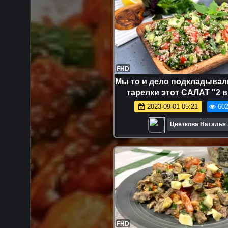
FHD
Мы то и дело подкладывал
тарелки этот САЛАТ "2 в 
салат,и легкий ужин),а 
2023-09-01 05:21
602
простой
Цветкова Наталья
FHD