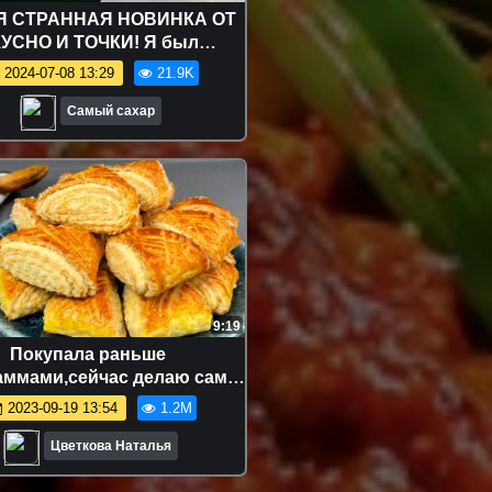
 СТРАННАЯ НОВИНКА ОТ
УСНО И ТОЧКИ! Я был
разочарован...
2024-07-08 13:29
21.9K
Самый сахар
9:19
Покупала раньше
аммами,сейчас делаю сама!
ю это печенье,оно САМОЕ
2023-09-19 13:54
1.2M
УСНОЕ. Печенье "Гата"
Цветкова Наталья