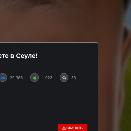
те в Сеуле!
39 368
1 023
33
СКАЧАТЬ