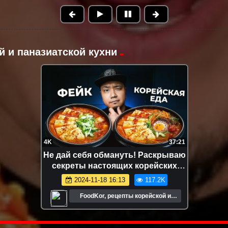
й и паназиатской кухни
4K
1:00:13
Обзор на Daiso: что можно купить
в корейском Фикс Прайсе?
2025-12-07 09:00
109.0K
FoodKor, рецепты корейской и
паназиатской кухни