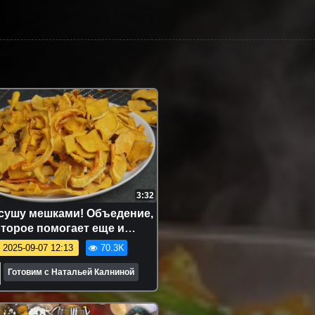
3:32
сушу мешками! Объедение,
оторое помогает еще и
контролировать вес
2025-09-07 12:13
70.3K
Готовим с Натальей Калниной