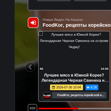
Новые Видео На Канале:
FoodKor, рецепты корейско
1:00:13
4K
34:00
о купить
Лучшее мясо в Южной Корее?
йсе?
Легендарная Черная Свинина на
острове Чеджу!
9.0K
2026-07-30 10:04
8.2K
ской и
FoodKor, рецепты корейской и
и
паназиатской кухни
3/20