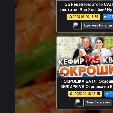
За Рецептом этого СА
охотятся Все Хозяйки! Ну
Вкусный Салат!
2023-03-20 18:35
327
Цветкова Наталья
FHD
ОКРОШКА БАТЛ! Окрошк
КЕФИРЕ VS Окрошка на 
Рецепты от Лазерсон
2023-04-18 16:45
2.
Зона Лазерсона