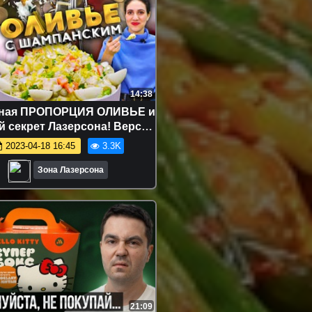
14:38
ная ПРОПОРЦИЯ ОЛИВЬЕ и
й секрет Лазерсона! Версия
С ШАМПАНСКИМ!
2023-04-18 16:45
3.3K
Зона Лазерсона
21:09