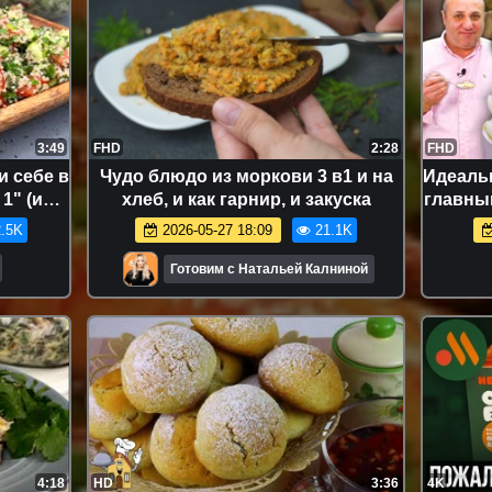
3:49
FHD
2:28
FHD
и себе в
Чудо блюдо из моркови 3 в1 и на
Идеаль
1" (и
хлеб, и как гарнир, и закуска
главны
РЕЦЕПТ
.5K
2026-05-27 18:09
21.1K
Готовим с Натальей Калниной
4:18
HD
3:36
4K