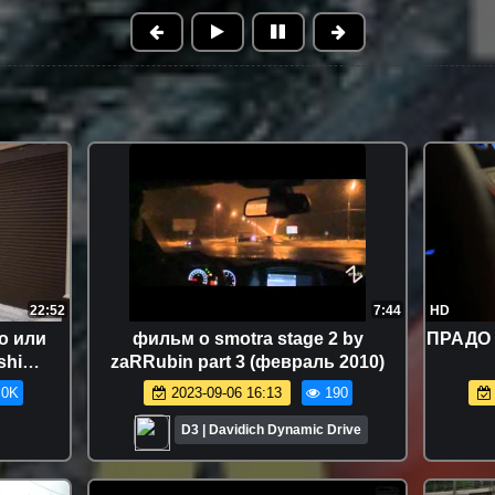
22:52
7:44
HD
о или
фильм о smotra stage 2 by
ПРАДО 4
shi
zaRRubin part 3 (февраль 2010)
.0K
2023-09-06 16:13
190
D3 | Davidich Dynamic Drive