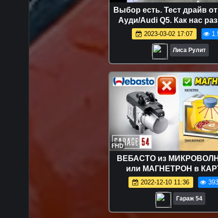
Выбор есть. Тест драйв от
Ауди/Audi Q5. Как нас ра
автопроизводители. Е
2023-03-02 17:07
1.
Лисовская / Лиса Рули
Лиса Рулит
FHD
ВЕБАСТО из МИКРОВОЛ
или МАГНЕТРОН в КАР
2022-12-10 11:36
393
Гараж 54