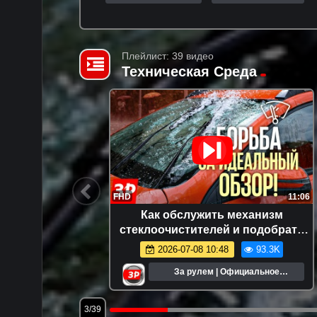
Плейлист: 39 видео
Техническая Среда
5:44
FHD
11:06
чины,
Как обслужить механизм
ние
стеклоочистителей и подобрать
качественные дворники?
.7K
2026-07-08 10:48
93.3K
ьное
За рулем | Официальное
сообщество
3/39