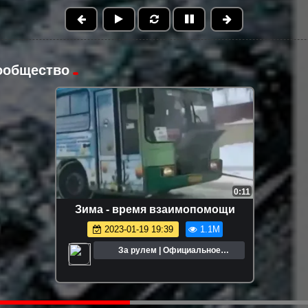
ообщество
FHD
16:06
Чем выгодно покупать
автомобиль в интернете
2026-02-07 17:54
1.0M
За рулем | Официальное
сообщество