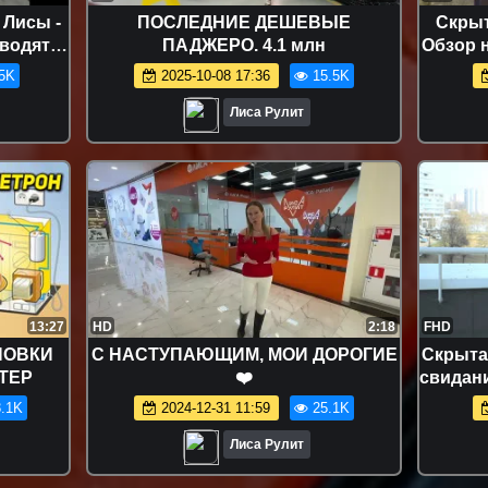
 Лисы -
ПОСЛЕДНИЕ ДЕШЕВЫЕ
Скрыт
зводят
ПАДЖЕРО. 4.1 млн
Обзор 
лена
5K
2025-10-08 17:36
15.5K
т.
Лиса Рулит
13:27
HD
2:18
FHD
НОВКИ
С НАСТУПАЮЩИМ, МОИ ДОРОГИЕ
Скрытая
ТЕР
❤️
свидани
.1K
2024-12-31 11:59
25.1K
Лиса Рулит