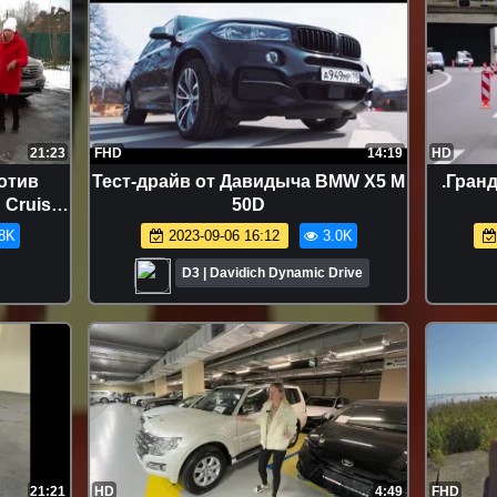
21:23
FHD
14:19
HD
отив
Тест-драйв от Давидыча BMW X5 M
.Гран
Cruiser
50D
8K
2023-09-06 16:12
3.0K
D3 | Davidich Dynamic Drive
21:21
HD
4:49
FHD