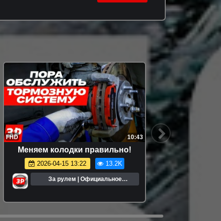
FHD
10:43
FHD
Меняем колодки правильно!
Как со
2026-04-15 13:22
13.2K
За рулем | Официальное
сообщество