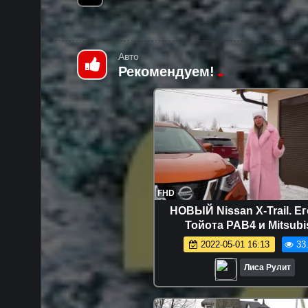
Авто
Рекомендуем!
FHD
НОВЫЙ Nissan X-Trail. Ег
Тойота РАВ4 и Mitsubi
Outlander?
2022-05-01 16:13
33
Лиса Рулит