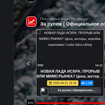
Популярные Видео На Канале:
За рулем | Официальное с
0:26
FHD
2:10
орошо
Первое видео с конвейера завода
ты
Москвич
.0M
2022-11-23 20:18
1.0M
ьное
За рулем | Официальное
сообщество
12/20