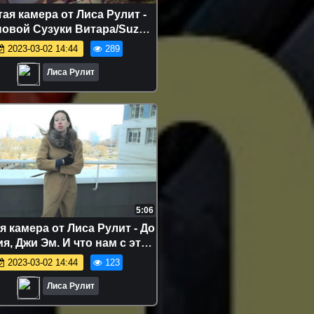
ая камера от Лиса Рулит -
новой Сузуки Витара/Suzuki
Vitara. Лиса Рулит.
2023-03-02 14:44
289
Лиса Рулит
5:06
 камера от Лиса Рулит - До
я, Джи Эм. И что нам с этим
делать. Лиса Рулит.
2023-03-02 14:44
123
Лиса Рулит