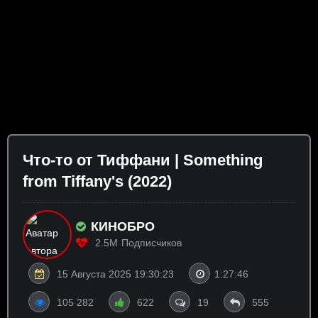
Что-то от Тиффани | Something
from Tiffany's (2022)
КИНОБРО
2.5M
Подписчиков
15 Августа 2025 19:30:23
1:27:46
105 282
622
19
555