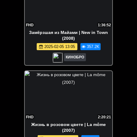
FHD
1:36:52
Замёрзшая из Майами | New in Town
(2008)
2025-02-05 13:05
357.2K
КИНОБРО
FHD
2:20:21
Жизнь в розовом цвете | La môme
(2007)