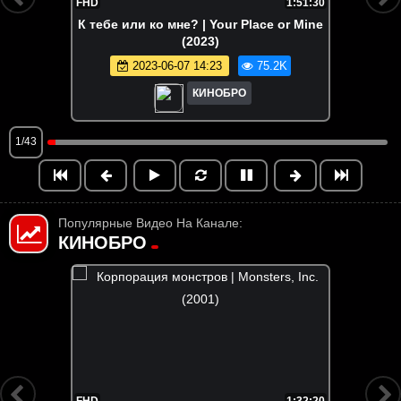
FHD
1:51:30
К тебе или ко мне? | Your Place or Mine
(2023)
2023-06-07 14:23
75.2K
КИНОБРО
1/43
Популярные Видео На Канале:
КИНОБРО
FHD
1:32:20