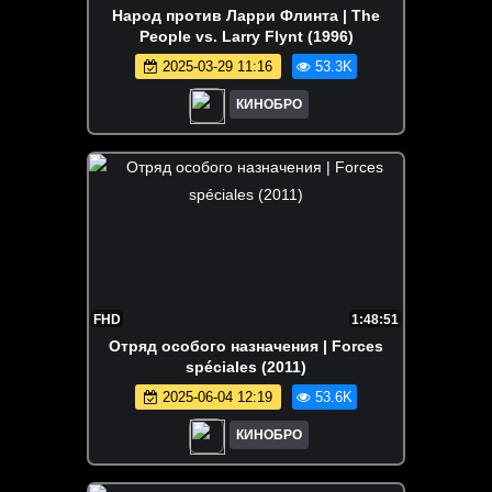
Народ против Ларри Флинта | The
People vs. Larry Flynt (1996)
2025-03-29 11:16
53.3K
КИНОБРО
FHD
1:48:51
Отряд особого назначения | Forces
spéciales (2011)
2025-06-04 12:19
53.6K
КИНОБРО