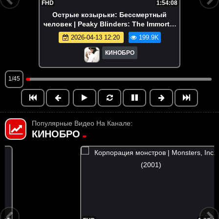
FHD
1:54:08
Острые козырьки: Бессмертный
человек | Peaky Blinders: The Immortal
Man (2026)
2026-04-13 12:20
199.9K
КИНОБРО
1/45
Популярные Видео На Канале:
КИНОБРО