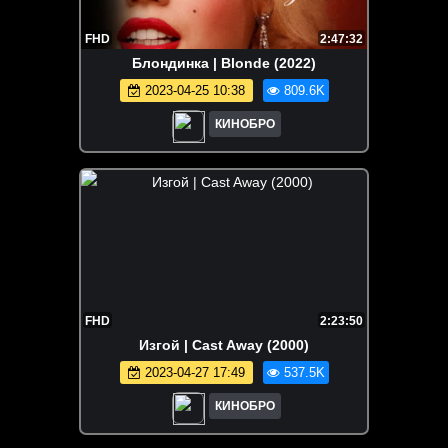
FHD
2:47:32
Блондинка | Blonde (2022)
2023-04-25 10:38
809.6K
КИНОБРО
FHD
2:23:50
Изгой | Cast Away (2000)
2023-04-27 17:49
537.5K
КИНОБРО