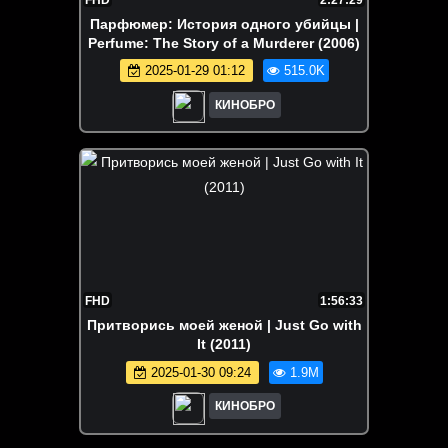
FHD
2:27:29
Парфюмер: История одного убийцы |
Perfume: The Story of a Murderer (2006)
2025-01-29 01:12
515.0K
КИНОБРО
FHD
1:56:33
Притворись моей женой | Just Go with
It (2011)
2025-01-30 09:24
1.9M
КИНОБРО