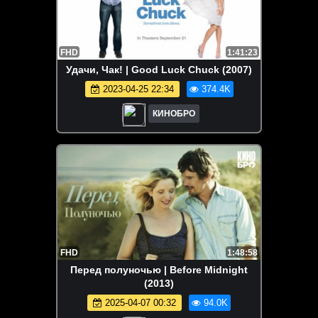
FHD
1:41:23
Удачи, Чак! | Good Luck Chuck (2007)
2023-04-25 22:34
374.4K
КИНОБРО
FHD
1:48:58
Перед полуночью | Before Midnight
(2013)
2025-04-07 00:32
94.0K