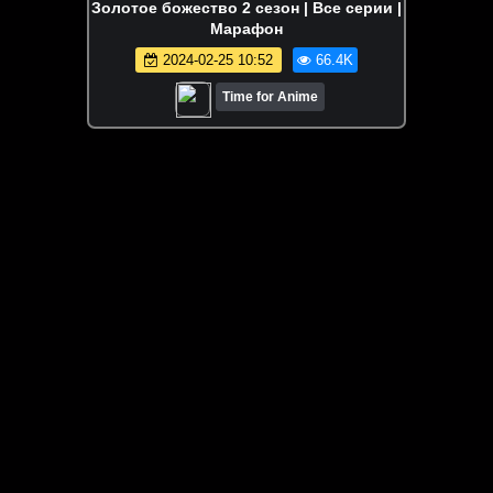
Золотое божество 2 сезон | Все серии |
Марафон
2024-02-25 10:52
66.4K
Time for Anime
ЗАГРУЗИТЬ ЕЩЁ ВИДЕО
О сайте
Специально для Вас мы отобрали вручную самое лучшее
видео! Смотрите видео онлайн на HDVK.ru. Смотреть
онлайн фильмы и сериалы бесплатно, музыкальные