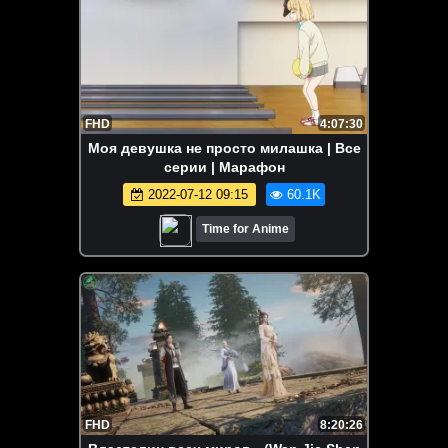
FHD
4:07:30
Моя девушка не просто милашка | Все
серии | Марафон
2022-07-12 09:15
60.1K
Time for Anime
FHD
8:20:26