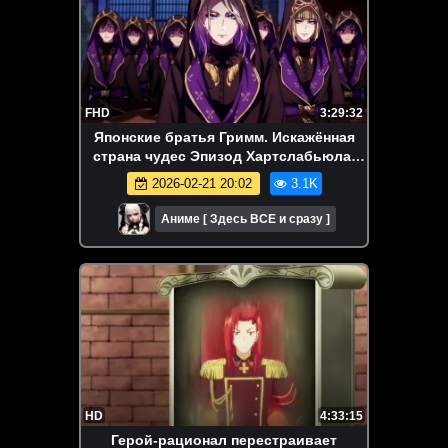
FHD
3:29:32
Японские братья Гримм. Искажённая
страна чудес Эпизод Хартслабьюла.
Аниме-марафон. Все серии подряд
2026-02-21 20:02
3.1K
Аниме [ Здесь ВСЕ и сразу ]
HD
4:33:15
Герой-рационал перестраивает