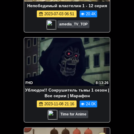
Непобедимый властелин 1 - 12 серия
2023-07-03 06:51
20.4K
amedia_TV_TOP
FHD
8:13:26
Ублюдок!! Сокрушитель тьмы 1 сезон |
Все серии | Марафон
2023-11-08 21:16
24.0K
Time for Anime