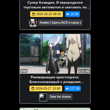
Супер Комедия. Я переродился
торговым автоматом и скитаюсь по
лабиринту. Аниме-марафон. Все серии
2025-05-25 08:05
16.0K
подряд.
Аниме [ Здесь ВСЕ и сразу ]
FHD
4:11:46
Реинкарнация аристократа:
Благословенный с рождения
сильнейшей силой | Все серии |
2026-03-27 10:00
127.3K
Марафон
Time for Anime