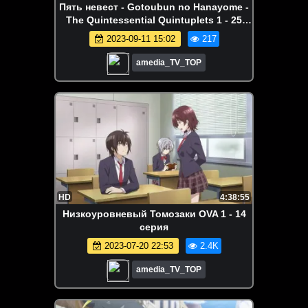
Пять невест - Gotoubun no Hanayome -
The Quintessential Quintuplets 1 - 25
серия - Фильм
2023-09-11 15:02
217
amedia_TV_TOP
HD
4:38:55
Низкоуровневый Томозаки OVA 1 - 14
серия
2023-07-20 22:53
2.4K
amedia_TV_TOP