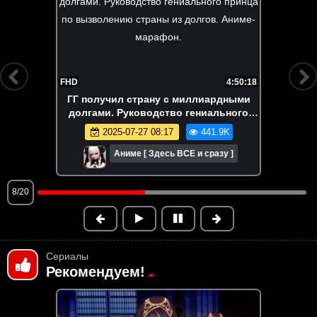
FHD
4:40:60
Его бросили в лесу, заместо супер
навыков. На самом деле я самый
сильный? Аниме-марафон. Все серии
2025-06-01 08:56
396.2K
подряд.
Аниме [ Здесь ВСЕ и сразу ]
9/20
Сериалы
Рекомендуем!