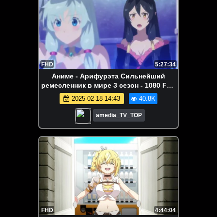
FHD
5:27:34
Аниме - Арифурэта Сильнейший
ремесленник в мире 3 сезон - 1080 FHD
- Все серии Аниме Марафон
2025-02-18 14:43
40.8K
amedia_TV_TOP
FHD
4:44:04