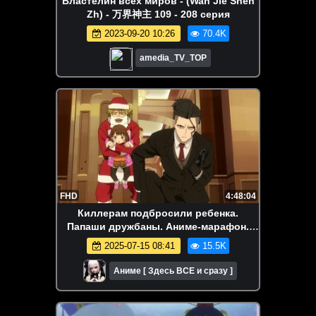
Властелин всех миров - (Wan Jie Shen
Zh) - 万界神主 109 - 208 серия
2023-09-20 10:26
70.4K
amedia_TV_TOP
FHD
4:48:04
Киллерам подбросили ребенка.
Папаши дружбаны. Аниме-марафон.
Все серии подряд.
2025-07-15 08:41
15.5K
Аниме [ Здесь ВСЕ и сразу ]