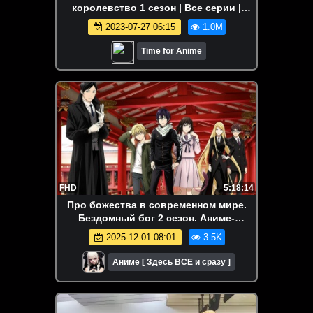
королевство 1 сезон | Все серии |
Марафон
2023-07-27 06:15
1.0M
Time for Anime
FHD
5:18:14
Про божества в современном мире.
Бездомный бог 2 сезон. Аниме-
марафон. Все серии подряд.
2025-12-01 08:01
3.5K
Аниме [ Здесь ВСЕ и сразу ]