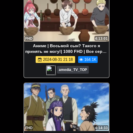
FHD
4:13:01
Аниме | Восьмой сын? Такого я
принять не могу!| 1080 FHD | Все серии
Аниме Марафон
2024-08-31 21:18
164.1K
amedia_TV_TOP
FHD
4:14:33