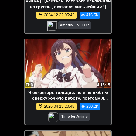
Аниме | Целитель, которого исключили
из группы, оказался сильнейшим! |
1080 FHD | Все серии Аниме Марафон
2024-12-22 05:42
416.5K
amedia_TV_TOP
FHD
4:15:15
Я секретарь гильдии, но я не люблю
сверхурочную работу, поэтому я
собираюсь подчинить босса в
2025-04-13 20:48
230.2K
одиночку | Все серии | Марафон
Time for Anime