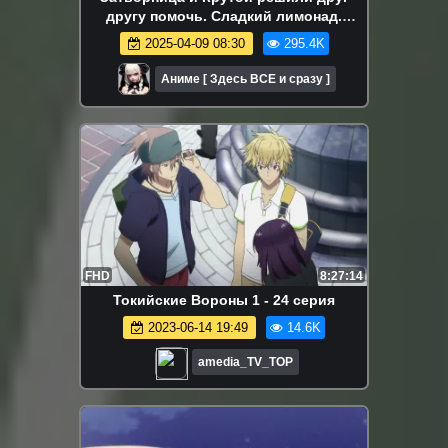
другу помочь. Сладкий лимонад.
Аниме-марафон. Все серии подряд.
2025-04-09 08:30
295.4K
Аниме [ Здесь ВСЕ и сразу ]
FHD
8:27:14
Токийские Вороны 1 - 24 серия
2023-06-14 19:49
14.6K
amedia_TV_TOP