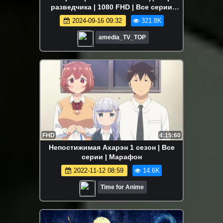
разведчика | 1080 FHD | Все серии
Аниме Марафон
2024-09-16 09:32
321.8K
amedia_TV_TOP
FHD
4:15:60
Непостижимая Ахарэн 1 сезон | Все
серии | Марафон
2022-11-12 08:59
14.6K
Time for Anime