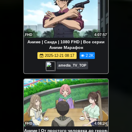
FHD
4:07:57
Аниме | Санда | 1080 FHD | Все серии
Аниме Марафон
2025-12-21 08:17
2.2K
amedia_TV_TOP
FHD
4:08:24
Аниме | От простого человека до героя-