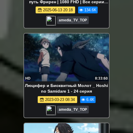
путь Фрирен | 1080 FHD | Все серии
Аниме Марафон
2025-06-13 20:18
134.6K
amedia_TV_TOP
HD
8:33:60
Люцифер и Бисквитный Молот _ Hoshi
no Samidare 1 - 24 серия
2023-03-23 08:34
6.4K
amedia_TV_TOP