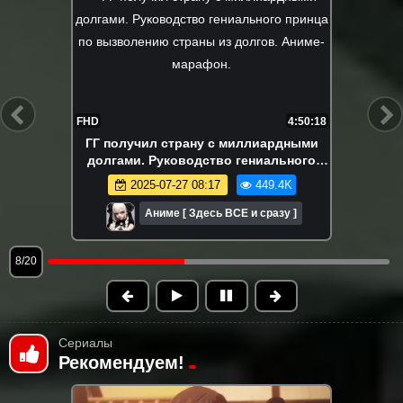
FHD
4:40:60
Его бросили в лесу, заместо супер
навыков. На самом деле я самый
сильный? Аниме-марафон. Все серии
2025-06-01 08:56
396.7K
подряд.
Аниме [ Здесь ВСЕ и сразу ]
9/20
Сериалы
Рекомендуем!