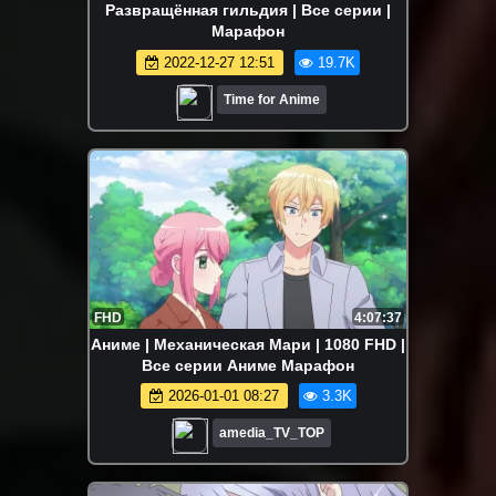
Развращённая гильдия | Все серии |
Марафон
2022-12-27 12:51
19.7K
Time for Anime
FHD
4:07:37
Аниме | Механическая Мари | 1080 FHD |
Все серии Аниме Марафон
2026-01-01 08:27
3.3K
amedia_TV_TOP