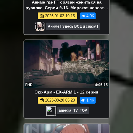
Аниме где ГГ обязан жениться на
русалке. Серии 9-16. Морская невеста.
Аниме-марафон.
2025-01-02 19:15
4.0K
Аниме [ Здесь ВСЕ и сразу ]
FHD
4:05:15
Экс-Арм - EX-ARM 1 - 12 серия
2023-08-20 05:23
1.4K
amedia_TV_TOP