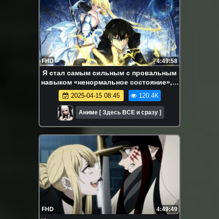
FHD
4:49:58
Я стал самым сильным с провальным
навыком «ненормальное состояние», я
разрушу всё. Аниме - марафон. Все
2025-04-15 08:45
120.4K
серии подряд.
Аниме [ Здесь ВСЕ и сразу ]
FHD
4:49:49