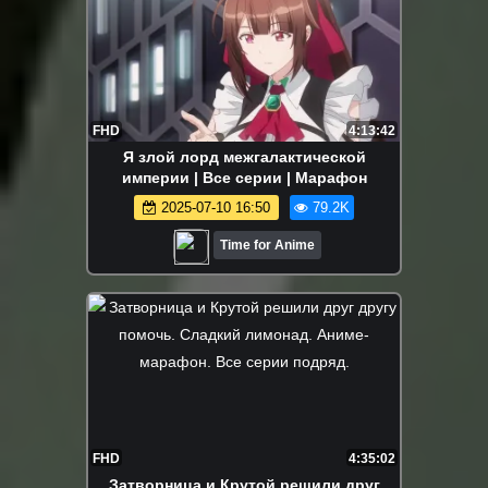
FHD
4:13:42
Я злой лорд межгалактической
империи | Все серии | Марафон
2025-07-10 16:50
79.2K
Time for Anime
FHD
4:35:02
Затворница и Крутой решили друг