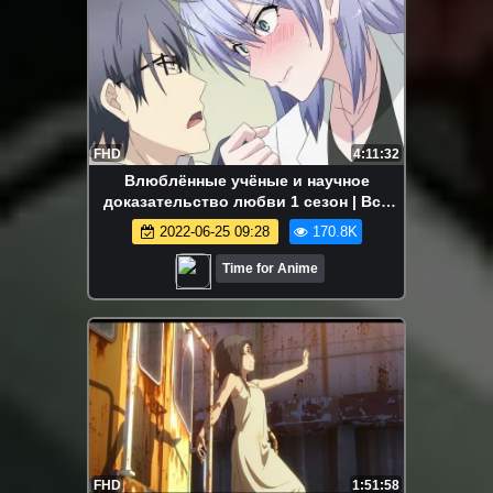
FHD
4:11:32
Влюблённые учёные и научное
доказательство любви 1 сезон | Все
серии | Марафон
2022-06-25 09:28
170.8K
Time for Anime
FHD
1:51:58