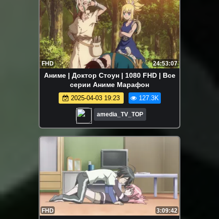
FHD
24:53:07
Аниме | Доктор Стоун | 1080 FHD | Все
серии Аниме Марафон
2025-04-03 19:23
127.3K
amedia_TV_TOP
FHD
3:09:42