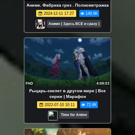
Аниме. Фабрика грез . Полнометражка
2024-12-11 17:27
148.9K
Аниме [ Здесь ВСЕ и сразу ]
FHD
4:09:03
Рыцарь-скелет в другом мире | Все
серии | Марафон
2022-07-10 10:11
72.4K
Time for Anime