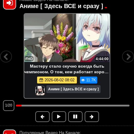
Аниме [ Здесь ВСЕ и сразу ]
FHD
4:44:00
Мастеру стало скучно всегда быть
чемпионом. О том, кем работает король
драконов. Аниме-марафон. Все серии
2026-08-02 08:02
11.7K
подряд.
Аниме [ Здесь ВСЕ и сразу ]
1/20
Популярные Видео На Канале: