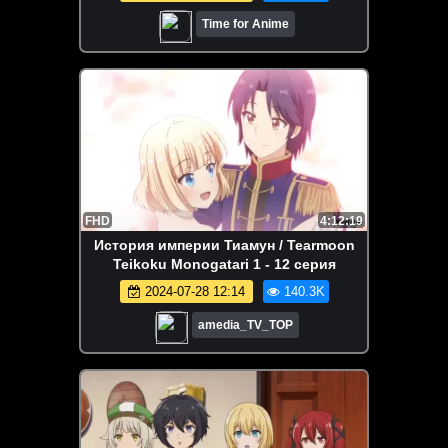
Time for Anime
FHD
4:12:19
История империи Тиамун / Tearmoon
Teikoku Monogatari 1 - 12 серия
2024-07-28 12:14
140.3K
amedia_TV_TOP