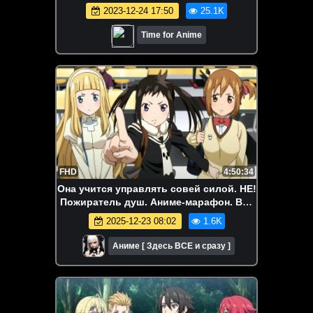
2023-12-24 17:50
25.1K
Time for Anime
FHD
4:50:34
Она учится управлять совей силой. НE!
Пожиратель душ. Аниме-марафон. Все
серии подряд
2025-12-23 08:02
1.6K
Аниме [ Здесь ВСЕ и сразу ]