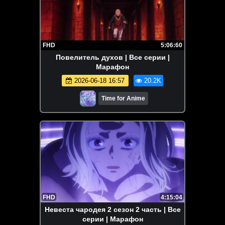
FHD
5:06:60
Повелитель духов | Все серии |
Марафон
2026-06-18 16:57
20.2K
Time for Anime
FHD
4:15:04
Невеста чародея 2 сезон 2 часть | Все
серии | Марафон