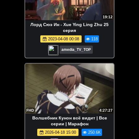
19:12
Лорд Сюэ Ин - Xue Ying Ling Zhu 25
серия
2023-04-08 00:08
118
amedia_TV_TOP
FHD
4:27:27
Волшебник Кунон всё видит | Все
серии | Марафон
2026-04-18 15:00
250.6K