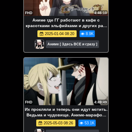
FHD
4:46:10
Аниме где ГГ работают в кафе с
красотками эльфийками и других рас.
Кафе из иного мира 2 сезон. Все серии
2025-01-04 08:20
8.9K
подряд. Аниме-марафон
Аниме [ Здесь ВСЕ и сразу ]
FHD
4:49:49
Их прокляли и теперь они идут мстить.
Ведьма и чудовище. Аниме-марафон.
Все серии подряд.
2025-05-03 08:26
53.1K