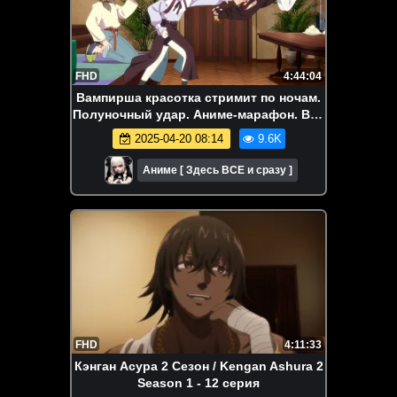
FHD
4:44:04
Вампирша красотка стримит по ночам.
Полуночный удар. Аниме-марафон. Все
серии подряд.
2025-04-20 08:14
9.6K
Аниме [ Здесь ВСЕ и сразу ]
FHD
4:11:33
Кэнган Асура 2 Сезон / Kengan Ashura 2
Season 1 - 12 серия