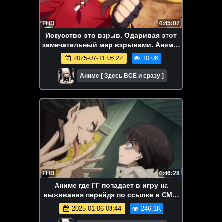
FHD
4:45:07
Искусство это взрыв. Одаривая этот
замечательный мир взрывами. Аниме-
марафон. Все серии подряд.
2025-07-11 08:22
10.0K
Аниме [ Здесь ВСЕ и сразу ]
FHD
4:46:28
Аниме где ГГ попадает в игру на
выживания перейдя по ссылке в СМС.
Игра Дарвина. Аниме-марафон. Все
2025-01-06 08:44
246.1K
серии подряд.