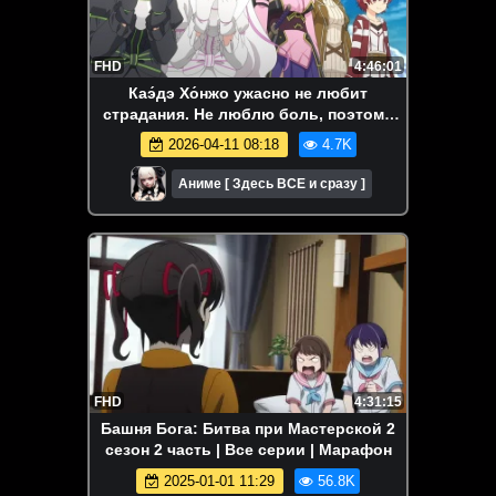
FHD
4:46:01
Каэ́дэ Хо́нжо ужасно не любит
страдания. Не люблю боль, поэтому
собираюсь вкачать всё в защиту.
2026-04-11 08:18
4.7K
Аниме-марафон. Все серии подряд.
Аниме [ Здесь ВСЕ и сразу ]
FHD
4:31:15
Башня Бога: Битва при Мастерской 2
сезон 2 часть | Все серии | Марафон
2025-01-01 11:29
56.8K