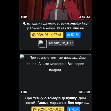
FHD
4:09:44
Я, владыка демонов, взял эльфийку-
рабыню в жёны. И как же мне её
любить 1 - 12 Серия
2024-06-14 07:41
52.6K
amedia_TV_TOP
FHD
5:10:09
Про темную-темную девушку. Дом
теней. Аниме-марафон. Все серии
подряд.
2026-07-20 08:26
4.8K