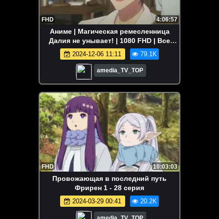
FHD
4:06:57
Аниме | Магическая ремесленница
Далия не унывает! | 1080 FHD | Все
серии Аниме Марафон
2024-12-06 11:11
79.1K
amedia_TV_TOP
FHD
10:03:03
Провожающая в последний путь
Фрирен 1 - 28 серия
2024-03-29 00:41
20.2K
amedia_TV_TOP