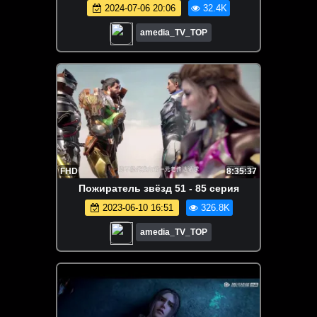
2024-07-06 20:06
32.4K
amedia_TV_TOP
FHD
8:35:37
Пожиратель звёзд 51 - 85 серия
2023-06-10 16:51
326.8K
amedia_TV_TOP