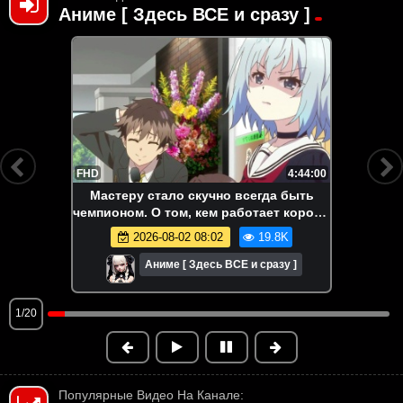
Аниме [ Здесь ВСЕ и сразу ]
FHD
4:44:00
Мастеру стало скучно всегда быть
чемпионом. О том, кем работает король
драконов. Аниме-марафон. Все серии
2026-08-02 08:02
19.8K
подряд.
Аниме [ Здесь ВСЕ и сразу ]
1/20
Популярные Видео На Канале: