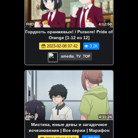
FHD
4:12:50
Гордость оранжевых! / Puraore! Pride of
Orange [1-12 из 12]
2023-02-08 07:42
3.2K
amedia_TV_TOP
FHD
4:11:24
Мистика, юные девы и загадочное
исчезновение | Все серии | Марафон