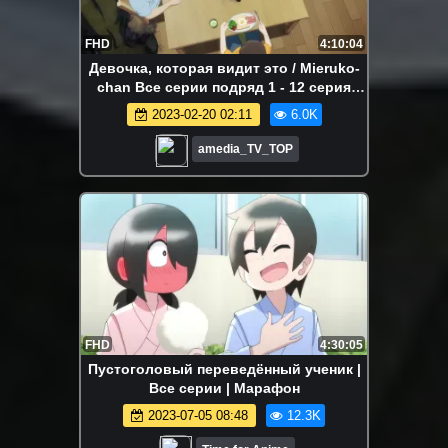
FHD
4:10:04
Девочка, которая видит это / Mieruko-
chan Все серии подряд 1 - 12 серия
Аниме Марафон
2023-02-20 02:11
6.0K
amedia_TV_TOP
FHD
4:30:05
Пустоголовый переведённый ученик |
Все серии | Марафон
2023-07-05 08:48
12.3K