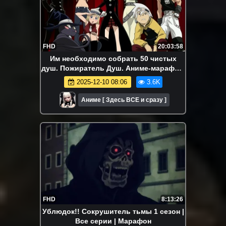
FHD
20:03:58
Им необходимо собрать 50 чистых
душ. Пожиратель Душ. Аниме-марафон.
Все серии подряд.
2025-12-10 08:06
3.6K
Аниме [ Здесь ВСЕ и сразу ]
FHD
8:13:26
Ублюдок!! Сокрушитель тьмы 1 сезон |
Все серии | Марафон