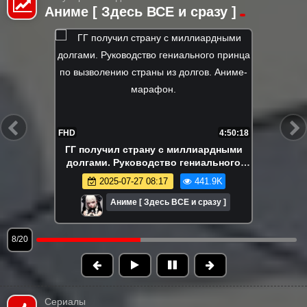
Аниме [ Здесь ВСЕ и сразу ]
FHD
4:40:60
Его бросили в лесу, заместо супер
навыков. На самом деле я самый
сильный? Аниме-марафон. Все серии
2025-06-01 08:56
396.2K
подряд.
Аниме [ Здесь ВСЕ и сразу ]
9/20
Сериалы