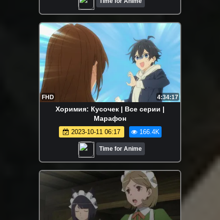
Time for Anime
FHD
4:34:17
Хоримия: Кусочек | Все серии |
Марафон
2023-10-11 06:17
166.4K
Time for Anime