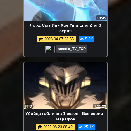
18:45
Лорд Сюэ Ин - Xue Ying Ling Zhu 3
серия
2023-04-07 23:55
5.2K
amedia_TV_TOP
FHD
4:11:29
Убийца гоблинов 1 сезон | Все серии |
Марафон
2022-08-23 08:42
25.1K