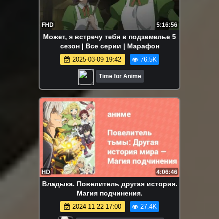
FHD
5:16:56
Может, я встречу тебя в подземелье 5
сезон | Все серии | Марафон
2025-03-09 19:42
76.5K
Time for Anime
HD
4:06:46
Владыка. Повелитель другая история.
Магия подчинения.
2024-11-22 17:00
27.4K