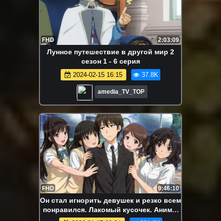
FHD
2:03:09
Лунное путешествие в другой мир 2
сезон 1 - 6 серия
2024-02-15 16:15
37.8K
amedia_TV_TOP
FHD
9:46:10
Он стал игнорить девушек и резко всем
понравился. Лакомый кусочек. Аниме-
марафон. Все серии подряд.