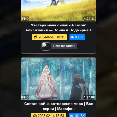
FHD
4:24:11
Мастера меча онлайн 4 сезон:
Алисизация — Война в Подмирье 1
часть | Все серии | Марафон
2024-02-16 18:31
83.8K
Time for Anime
FHD
4:17:08
Святая война сотворения мира | Все
серии | Марафон
2023-02-14 15:53
161.3K