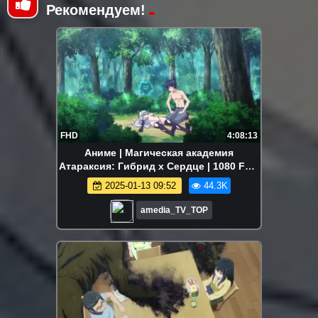
Рекомендуем!
FHD
4:08:13
Аниме | Магическая академия
Атараксия: Гибрид x Сердце | 1080 FHD
| Все серии Аниме Марафон
2025-01-13 09:52
44.3K
amedia_TV_TOP