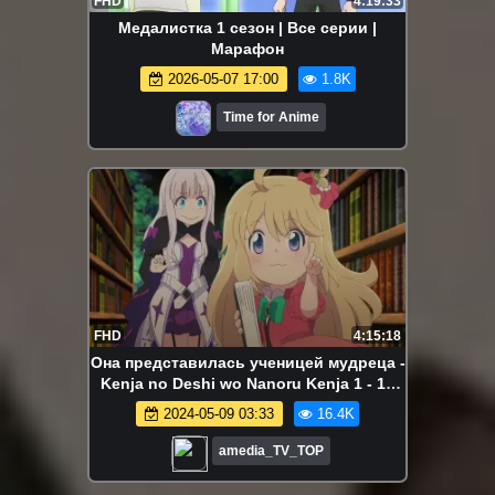
FHD
4:19:33
Медалистка 1 сезон | Все серии |
Марафон
2026-05-07 17:00
1.8K
Time for Anime
FHD
4:15:18
Она представилась ученицей мудреца -
Kenja no Deshi wo Nanoru Kenja 1 - 12
Серия
2024-05-09 03:33
16.4K
amedia_TV_TOP