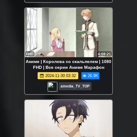
FHD
4:08:21
Аниме | Королева со скальпелем | 1080
FHD | Все серии Аниме Марафон
2024-11-30 03:32
26.9K
amedia_TV_TOP