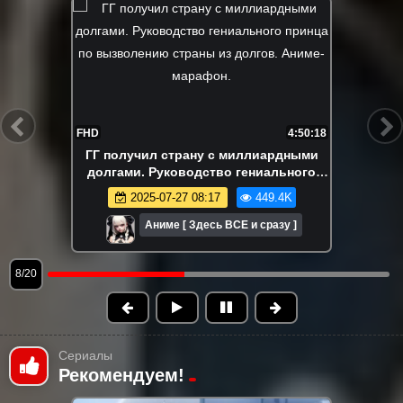
FHD
4:40:60
Его бросили в лесу, заместо супер
навыков. На самом деле я самый
сильный? Аниме-марафон. Все серии
2025-06-01 08:56
396.7K
подряд.
Аниме [ Здесь ВСЕ и сразу ]
9/20
Сериалы
Рекомендуем!