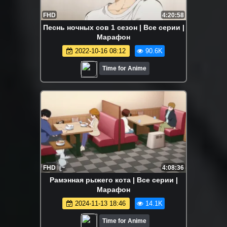
FHD
4:20:58
Песнь ночных сов 1 сезон | Все серии |
Марафон
2022-10-16 08:12
90.6K
Time for Anime
FHD
4:08:36
Рамэнная рыжего кота | Все серии |
Марафон
2024-11-13 18:46
14.1K
Time for Anime