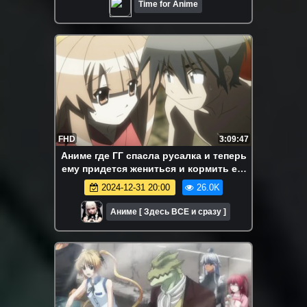
Time for Anime
FHD
3:09:47
Аниме где ГГ спасла русалка и теперь
ему придется жениться и кормить ее.
Морская невеста серии 1-8. Смешная
2024-12-31 20:00
26.0K
комедия.
Аниме [ Здесь ВСЕ и сразу ]