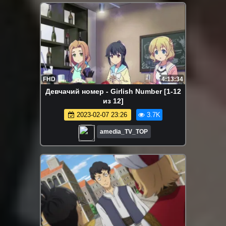
FHD
4:13:34
Девчачий номер - Girlish Number [1-12
из 12]
2023-02-07 23:26
3.7K
amedia_TV_TOP