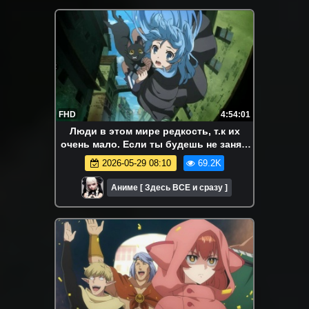
FHD
4:54:01
Люди в этом мире редкость, т.к их
очень мало. Если ты будешь не занят,
спасёшь меня от апокалипсиса. Аниме-
2026-05-29 08:10
69.2K
марафон. Все серии
Аниме [ Здесь ВСЕ и сразу ]