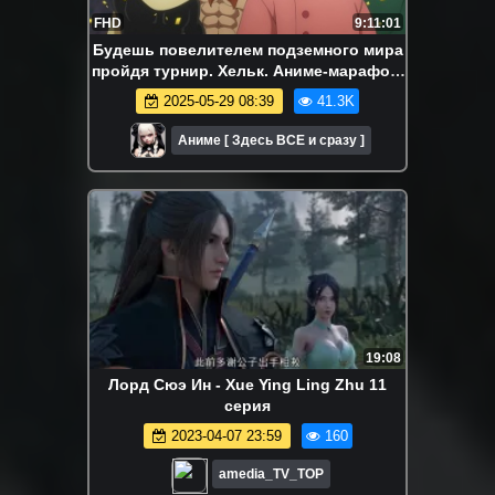
FHD
9:11:01
Будешь повелителем подземного мира
пройдя турнир. Хельк. Аниме-марафон.
Все серии подряд
2025-05-29 08:39
41.3K
Аниме [ Здесь ВСЕ и сразу ]
19:08
Лорд Сюэ Ин - Xue Ying Ling Zhu 11
серия
2023-04-07 23:59
160
amedia_TV_TOP