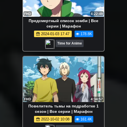
FHD
4:22:49
Предсмертный список зомби | Все
серии | Марафон
2024-01-03 17:47
178.8K
Time for Anime
FHD
4:34:57
Повелитель тьмы на подработке 1
сезон | Все серии | Марафон
2022-10-02 10:08
161.4K