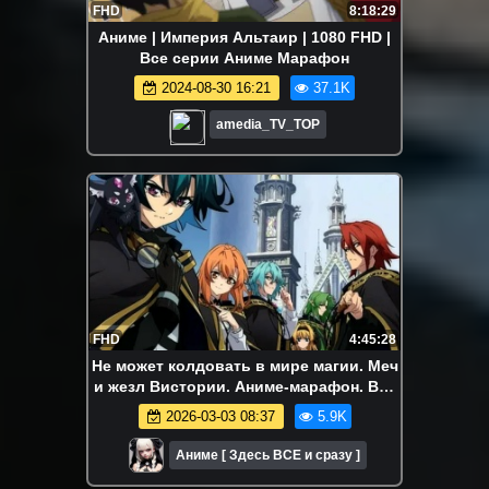
FHD
8:18:29
Аниме | Империя Альтаир | 1080 FHD |
Все серии Аниме Марафон
2024-08-30 16:21
37.1K
amedia_TV_TOP
FHD
4:45:28
Не может колдовать в мире магии. Меч
и жезл Вистории. Аниме-марафон. Все
серии подряд.
2026-03-03 08:37
5.9K
Аниме [ Здесь ВСЕ и сразу ]