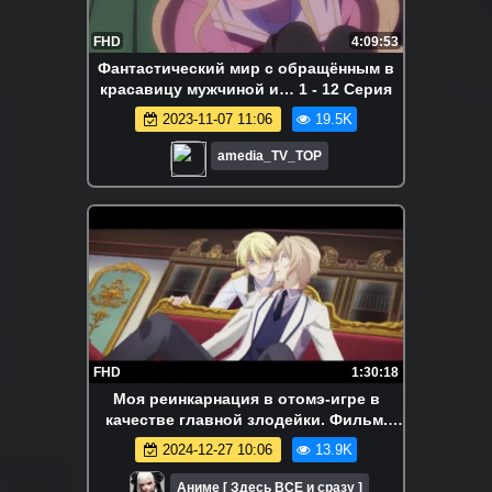
FHD
4:09:53
Фантастический мир с обращённым в
красавицу мужчиной и… 1 - 12 Серия
2023-11-07 11:06
19.5K
amedia_TV_TOP
FHD
1:30:18
Моя реинкарнация в отомэ-игре в
качестве главной злодейки. Фильм.
Смешное и доброе аниме
2024-12-27 10:06
13.9K
Аниме [ Здесь ВСЕ и сразу ]