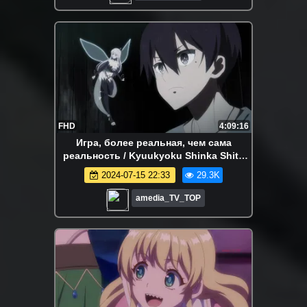
FHD
4:09:16
Игра, более реальная, чем сама
реальность / Kyuukyoku Shinka Shita
Full Dive RPG ga Genjitsu Yori mo
2024-07-15 22:33
29.3K
Kusoge 1 - 12 серия
amedia_TV_TOP