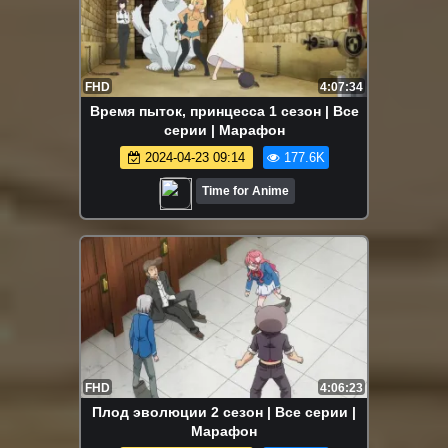
FHD
4:07:34
Время пыток, принцесса 1 сезон | Все
серии | Марафон
2024-04-23 09:14
177.6K
Time for Anime
FHD
4:06:23
Плод эволюции 2 сезон | Все серии |
Марафон