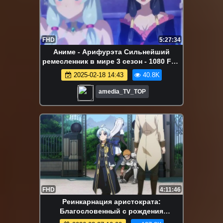
FHD
5:27:34
Аниме - Арифурэта Сильнейший
ремесленник в мире 3 сезон - 1080 FHD
- Все серии Аниме Марафон
2025-02-18 14:43
40.8K
amedia_TV_TOP
FHD
4:11:46
Реинкарнация аристократа:
Благословенный с рождения
сильнейшей силой | Все серии |