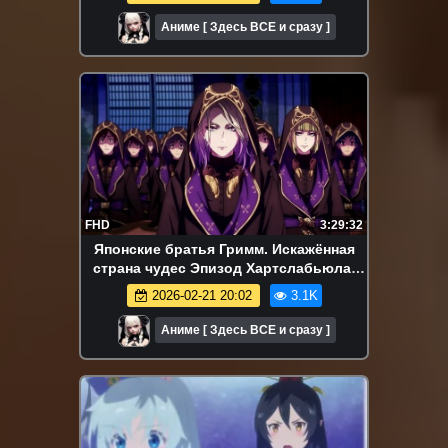
Аниме [ Здесь ВСЕ и сразу ]
FHD
3:29:32
Японские братья Гримм. Искажённая
страна чудес Эпизод Хартслабьюла.
Аниме-марафон. Все серии подряд
2026-02-21 20:02
3.1K
Аниме [ Здесь ВСЕ и сразу ]