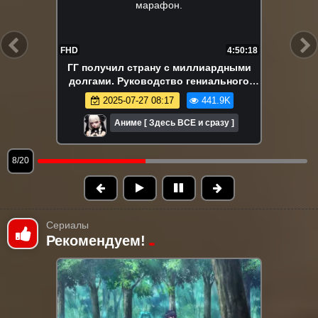
FHD
4:40:60
Его бросили в лесу, заместо супер
навыков. На самом деле я самый
сильный? Аниме-марафон. Все серии
2025-06-01 08:56
396.2K
подряд.
Аниме [ Здесь ВСЕ и сразу ]
9/20
Сериалы
Рекомендуем!