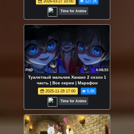
2026-03-27 10:00
127.3K
Марафон
Time for Anime
FHD
4:08:55
Туалетный мальчик Ханако 2 сезон 1
часть | Все серии | Марафон
2025-11-28 17:00
5.8K
Time for Anime