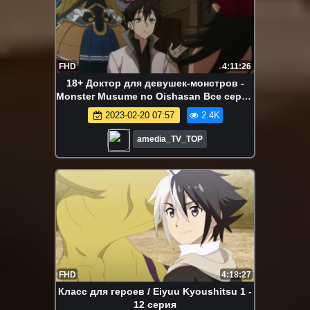
FHD
4:11:26
18+ Доктор для девушек-монстров -
Monster Musume no Oishasan Все серии
подряд 1 - 12 серия Аниме Марафон
2023-02-20 07:57
2.4K
amedia_TV_TOP
FHD
4:18:27
Класс для героев / Eiyuu Kyoushitsu 1 -
12 серия