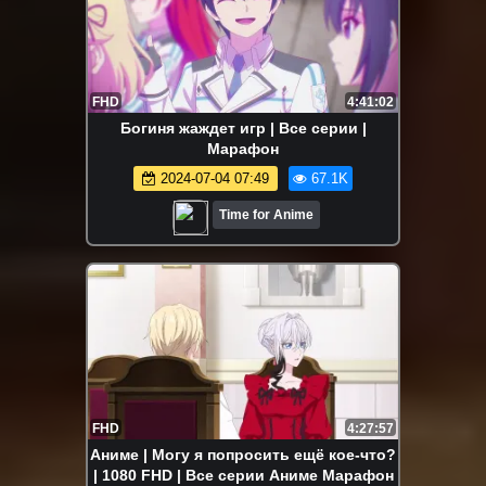
FHD
4:41:02
Богиня жаждет игр | Все серии |
Марафон
2024-07-04 07:49
67.1K
Time for Anime
FHD
4:27:57
Аниме | Могу я попросить ещё кое-что?
| 1080 FHD | Все серии Аниме Марафон