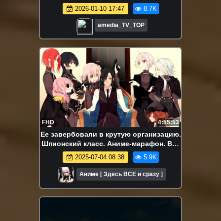
2026-01-10 17:47
8.7K
amedia_TV_TOP
FHD
4:55:53
Ее завербовали в крутую организацию.
Шпионский класс. Аниме-марафон. Все
серии подряд.
2025-07-04 08:38
5.9K
Аниме [ Здесь ВСЕ и сразу ]