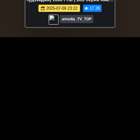
Марафон
2025-07-09 23:22
17.2K
amedia_TV_TOP
ЗАГРУЗИТЬ ЕЩЁ ВИДЕО
О сайте
Специально для Вас мы отобрали вручную самое лучшее
видео! Смотрите видео онлайн на HDVK.ru. Смотреть
онлайн фильмы и сериалы бесплатно, музыкальные
клипы, новости мира и кино, обзоры мобильных