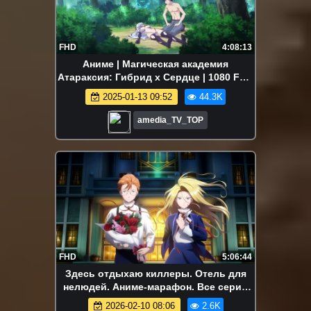
FHD
4:08:13
Аниме | Магическая академия
Атараксия: Гибрид x Сердце | 1080 FHD
| Все серии Аниме Марафон
2025-01-13 09:52
44.3K
amedia_TV_TOP
FHD
5:06:44
Здесь отдыхаю киллеры. Отель для
нелюдей. Аниме-марафон. Все серии
подряд.
2026-02-10 08:06
2.6K