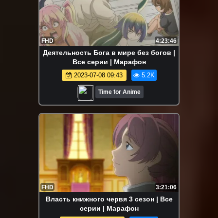
FHD
4:23:46
Деятельность Бога в мире без богов |
Все серии | Марафон
2023-07-08 09:43
5.2K
Time for Anime
FHD
3:21:06
Власть книжного червя 3 сезон | Все
серии | Марафон