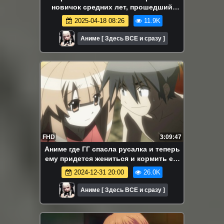
новичок средних лет, прошедший
тренировки на грани смерти. Аниме-
2025-04-18 08:26
11.9K
марафон. Все серии подряд.
Аниме [ Здесь ВСЕ и сразу ]
FHD
3:09:47
Аниме где ГГ спасла русалка и теперь
ему придется жениться и кормить ее.
Морская невеста серии 1-8. Смешная
2024-12-31 20:00
26.0K
комедия.
Аниме [ Здесь ВСЕ и сразу ]