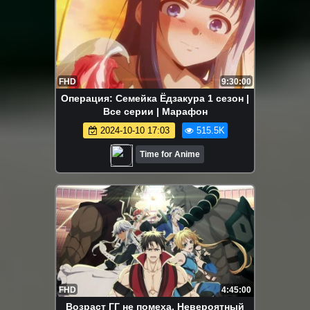
FHD
9:30:00
Операция: Семейка Ёдзакура 1 сезон |
Все серии | Марафон
2024-10-10 17:03
515.5K
Time for Anime
FHD
4:45:00
Возраст ГГ не помеха. Невероятный