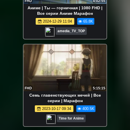
FHD
4:02:55
Аниме | Ты — горничная | 1080 FHD |
Все серии Аниме Марафон
2024-12-29 11:04
65.8K
amedia_TV_TOP
FHD
5:15:15
Семь главенствующих мечей | Все
серии | Марафон
2023-10-17 09:34
400.5K
Time for Anime