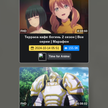
FHD
4:10:60
Терраса кафе богинь 2 сезон | Все
серии | Марафон
2024-10-14 05:51
155.9K
Time for Anime
FHD
4:08:02