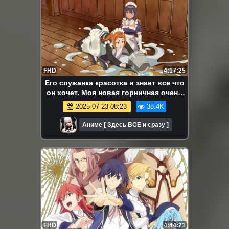
FHD
4:17:25
Его служанка красотка и знает все что
он хочет. Моя новая горничная очень
подозрительна. Аниме-марафон. Все
2025-07-23 08:23
38.4K
серии подряд.
Аниме [ Здесь ВСЕ и сразу ]
FHD
4:44:21