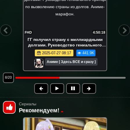
FHD
4:40:60
Его бросили в лесу, заместо супер
навыков. На самом деле я самый
сильный? Аниме-марафон. Все серии
2025-06-01 08:56
396.2K
подряд.
Аниме [ Здесь ВСЕ и сразу ]
9/20
Сериалы
Рекомендуем!