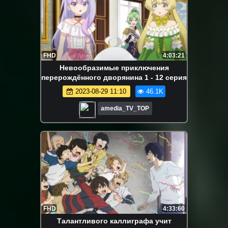
FHD
4:03:21
Невообразимые приключения
перерождённого дворянина 1 - 12 серия
2023-08-29 11:10
46.1K
amedia_TV_TOP
FHD
4:33:60
Талантливого каллиграфа учит