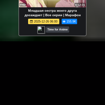
FHD
4:12:31
Младшая сестра моего друга
досаждает | Все серии | Марафон
2025-12-26 06:00
155.9K
Time for Anime
ЗАГРУЗИТЬ ЕЩЁ ВИДЕО
О сайте
Специально для Вас мы отобрали вручную самое лучшее
видео! Смотрите видео онлайн на HDVK.ru. Смотреть