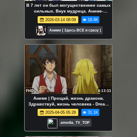
В 7 лет он был могущественнее самых
сильных. Внук мудреца. Аниме-
марафон. Все серии подряд.
2026-03-14 08:09
18.4K
Аниме [ Здесь ВСЕ и сразу ]
FHD
4:13:33
Аниме | Прощай, жизнь дракона.
Здравствуй, жизнь человека - Dream
Cast | 1080 FHD | Все серии Аниме
2025-04-05 05:28
31.1K
Марафон
amedia_TV_TOP