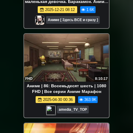
маленькая девочка. Баракамон. Аниме-
марафон. Все серии подряд.
2025-12-21 08:12
1.6K
Аниме [ Здесь ВСЕ и сразу ]
FHD
8:10:17
Аниме | 86: Восемьдесят шесть | 1080
FHD | Все серии Аниме Марафон
2025-04-30 00:36
363.9K
amedia_TV_TOP