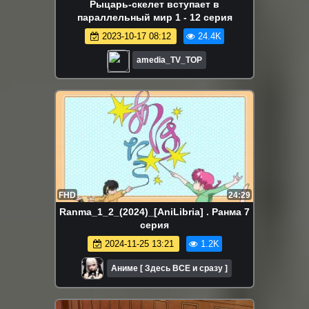
Рыцарь-скелет вступает в
параллельный мир 1 - 12 серия
2023-10-17 08:12
24.4K
amedia_TV_TOP
FHD
24:29
Ranma_1_2_(2024)_[AniLibria] . Ранма 7
серия
2024-11-25 13:21
1.2K
Аниме [ Здесь ВСЕ и сразу ]