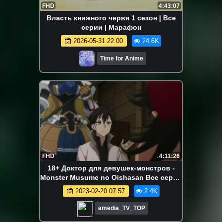
FHD
4:43:07
Власть книжного червя 1 сезон | Все
серии | Марафон
2026-05-31 22:00
24.6K
Time for Anime
FHD
4:11:26
18+ Доктор для девушек-монстров -
Monster Musume no Oishasan Все серии
подряд 1 - 12 серия Аниме Марафон
2023-02-20 07:57
2.4K
amedia_TV_TOP