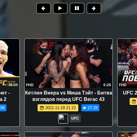
36:05
FHD
0:28
FHD
ет -
Кетлин Виера vs Миша Тэйт - Битва
UFC 2
а 2
взглядов перед UFC Вегас 43
.0K
2021-11-19 21:22
17.2K
UFC