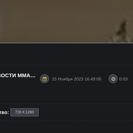
ТИ MMA
15 Ноября 2023 16:49:00
0:03
тво:
720 X 1280