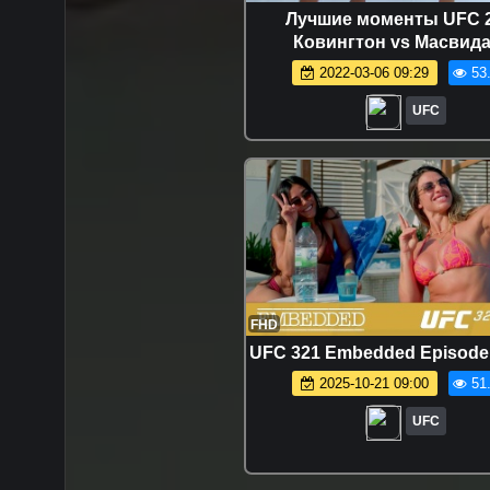
Лучшие моменты UFC 2
Ковингтон vs Масвид
2022-03-06 09:29
53
UFC
FHD
UFC 321 Embedded Episode 
2025-10-21 09:00
51
UFC