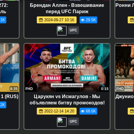
72:
Брендан Аллен - Взвешивание
Ронни 
аль
перед UFC Париж
.1K
2024-09-27 10:16
29.5K
UFC
8:35
FHD
0:15
FHD
1 (RUS)
Царукян vs Исмагулов - Мы
Джуниор
объявляем битву промокодов!
.2K
2022-12-14 14:20
68.6K
UFC