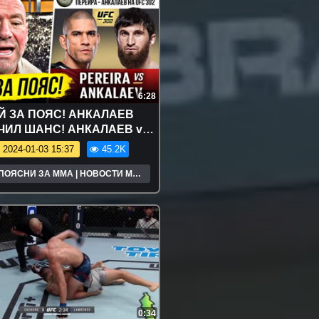
6:28
Й ЗА ПОЯС! АНКАЛАЕВ
ЧИЛ ШАНС! АНКАЛАЕВ vs
Р 2. ПРЯМОЙ ЭФИР UFC.
2024-01-03 15:37
45.2K
ХАЧЕВ. НОВОСТИ ММА
ПОЯСНИ ЗА ММА | НОВОСТИ MMA
UFC
0:34