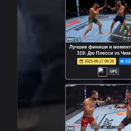
FHD
Лучшие финиши и момен
319: Дю Плесси vs Чим
2025-08-17 08:28
411
UFC
FHD