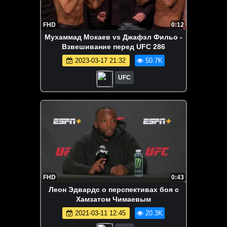
FHD
0:12
Мухаммад Мокаев vs Джафэл Фильо -
Взвешивание перед UFC 286
2023-03-17 21:32
50.7K
UFC
FHD
0:43
Леон Эдвардс о перспективах боя с
Хамзатом Чимаевым
2021-03-11 12:45
20.3K