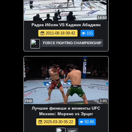
14:53
Радик Ибоян VS Каджик Абаджян
2011-08-18 09:42
155
FORCE FIGHTING CHAMPIONSHIP
FHD
3:05
Лучшие финиши и моменты UFC
Мехико: Морено vs Эрцег
2025-03-30 05:22
50.8K
UFC