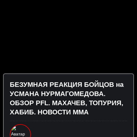
БЕЗУМНАЯ РЕАКЦИЯ БОЙЦОВ на
УСМАНА НУРМАГОМЕДОВА.
ОБЗОР PFL. МАХАЧЕВ, ТОПУРИЯ,
ХАБИБ. НОВОСТИ ММА