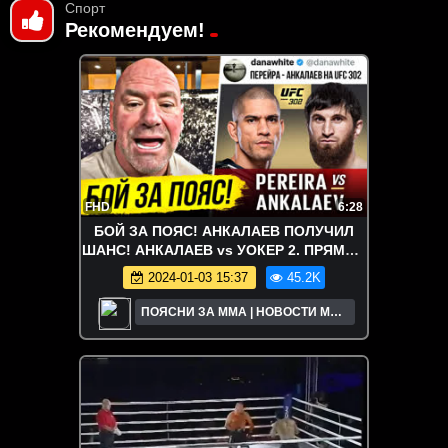
Спорт
Рекомендуем!
FHD
6:28
БОЙ ЗА ПОЯС! АНКАЛАЕВ ПОЛУЧИЛ
ШАНС! АНКАЛАЕВ vs УОКЕР 2. ПРЯМОЙ
ЭФИР UFC. МАХАЧЕВ. НОВОСТИ ММА
2024-01-03 15:37
45.2K
ПОЯСНИ ЗА ММА | НОВОСТИ MMA
UFC