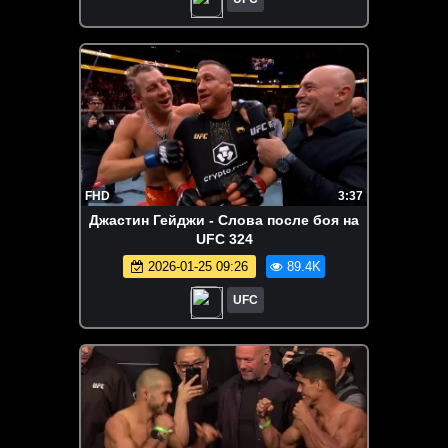
FHD
3:37
Джастин Гейджи - Слова после боя на
UFC 324
2026-01-25 09:26
89.4K
UFC