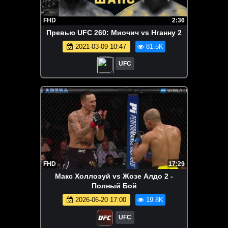
FHD
2:36
Превью UFC 260: Миочич vs Нганну 2
2021-03-09 10:47
81.5K
UFC
FHD
17:29
Макс Холлоэуй vs Жозе Алдо 2 -
Полный Бой
2026-06-20 17:00
19.8K
UFC