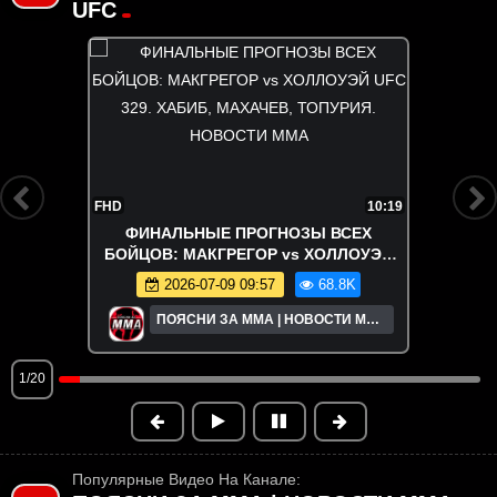
UFC
FHD
10:19
ФИНАЛЬНЫЕ ПРОГНОЗЫ ВСЕХ
БОЙЦОВ: МАКГРЕГОР vs ХОЛЛОУЭЙ
UFC 329. ХАБИБ, МАХАЧЕВ, ТОПУРИЯ.
2026-07-09 09:57
68.8K
НОВОСТИ ММА
ПОЯСНИ ЗА ММА | НОВОСТИ MMA
UFC
1/20
Популярные Видео На Канале: