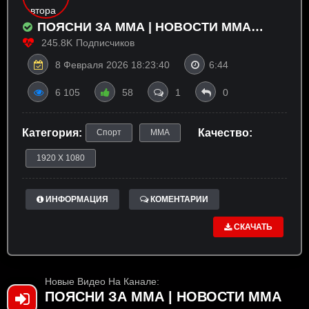
ПОЯСНИ ЗА ММА | НОВОСТИ MMA
UFC
245.8K
Подписчиков
8 Февраля 2026 18:23:40
6:44
6 105
58
1
0
Категория:
Качество:
Спорт
ММА
1920 X 1080
ИНФОРМАЦИЯ
КОМЕНТАРИИ
СКАЧАТЬ
Новые Видео На Канале:
ПОЯСНИ ЗА ММА | НОВОСТИ MMA