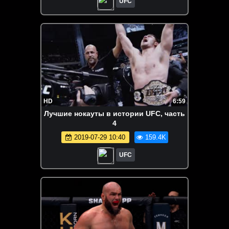
UFC
HD
6:59
Лучшие нокауты в истории UFC, часть
4
2019-07-29 10:40
159.4K
UFC