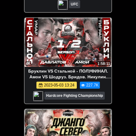
UFC
4K
1:58:11
Бруклин VS Стальной - ПОЛУФИНАЛ.
Амои VS Шодруз. Бридов. Никулин.
Косырев VS Пилипенко. Вызов Джанго
2023-05-03 13:24
227.7K
Hardcore Fighting Championship