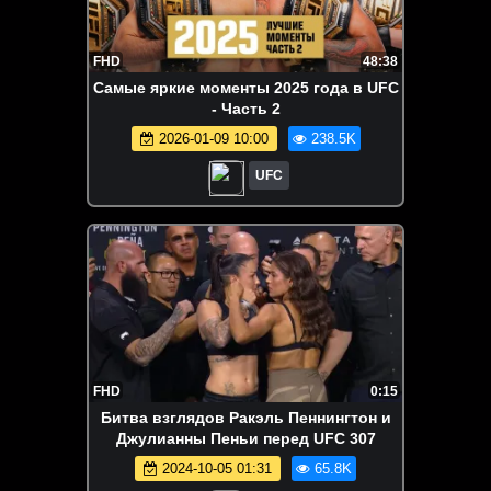
FHD
48:38
Самые яркие моменты 2025 года в UFC
- Часть 2
2026-01-09 10:00
238.5K
UFC
FHD
0:15
Битва взглядов Ракэль Пеннингтон и
Джулианны Пеньи перед UFC 307
2024-10-05 01:31
65.8K