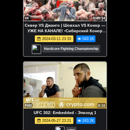
4K
1:49:34
Север VS Джанго | Шовхал VS Конор —
УЖЕ НА КАНАЛЕ! ▪️Сибирский Конор
газует на Персидского Дагестанца и
2024-03-11 23:33
543.1K
Шовхала Чурчаева ▪️Возр
Hardcore Fighting Championship
FHD
8:16
UFC 302: Embedded - Эпизод 1
2024-05-27 23:21
243.2K