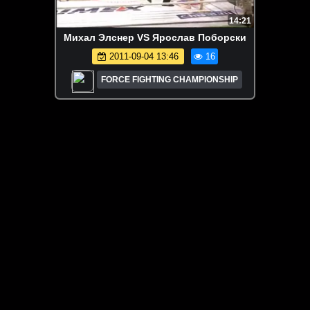
14:21
Михал Элснер VS Ярослав Поборски
2011-09-04 13:46
16
FORCE FIGHTING CHAMPIONSHIP
ЗАГРУЗИТЬ ЕЩЁ ВИДЕО
О сайте
Специально для Вас мы отобрали вручную самое лучшее
видео! Смотрите видео онлайн на HDVK.ru. Смотреть