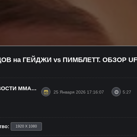
В на ГЕЙДЖИ vs ПИМБЛЕТТ. ОБЗОР UFC
ТИ MMA
25 Января 2026 17:16:07
5:27
тво:
1920 X 1080