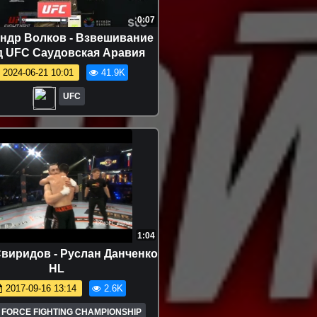
0:07
ндр Волков - Взвешивание
д UFC Саудовская Аравия
2024-06-21 10:01
41.9K
UFC
1:04
виридов - Руслан Данченко
HL
2017-09-16 13:14
2.6K
FORCE FIGHTING CHAMPIONSHIP