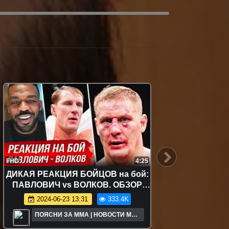
FHD
4:25
ДИКАЯ РЕАКЦИЯ БОЙЦОВ на бой:
Ше
ПАВЛОВИЧ vs ВОЛКОВ. ОБЗОР
2
UFC, АЛИСКЕРОВ, ШАРА БУЛЛЕТ.
2024-06-23 13:31
333.4K
НОВОСТИ ММА
ПОЯСНИ ЗА ММА | НОВОСТИ MMA
UFC