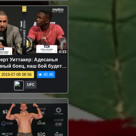
0:33
ерт Уиттакер: Адесанья
чный боец, наш бой будет
офигенным
2019-07-08 08:56
40.4K
UFC