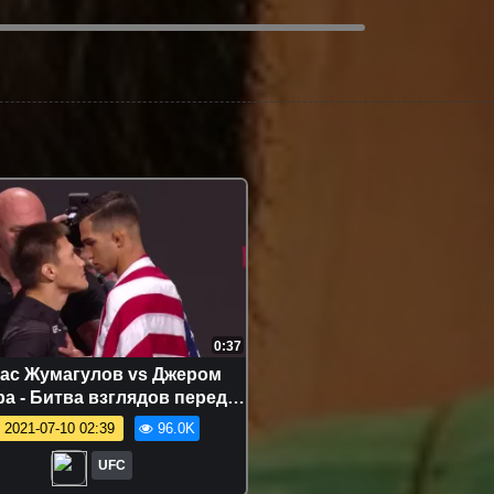
0:37
ас Жумагулов vs Джером
а - Битва взглядов перед
UFC 264
2021-07-10 02:39
96.0K
UFC