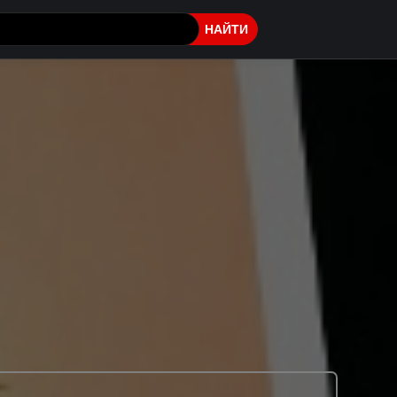
НАЙТИ