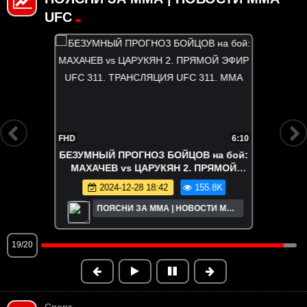
UFC
6:10
FHD
ОЙЦОВ на бой:
ДИКАЯ РЕАКЦИЯ БОЙЦО
ЯН 2. ПРЯМОЙ
НУРМАГОМЕДОВА. РЕАК
ЛЯЦИЯ UFC 311.
НА БОЙ, МАХАЧЕВ, ЧИМ
155.8K
2024-09-08 11:06
ММА
 НОВОСТИ MMA
ПОЯСНИ ЗА ММА | НО
FC
UFC
20/20