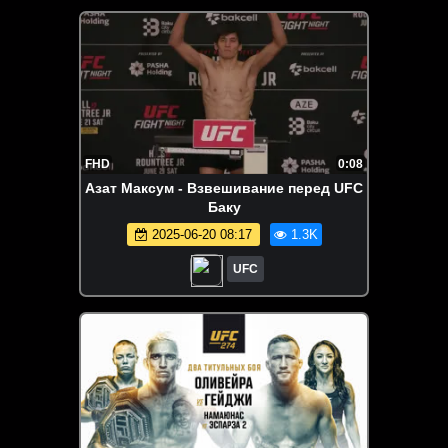
FHD
0:08
Азат Максум - Взвешивание перед UFC
Баку
2025-06-20 08:17
1.3K
UFC