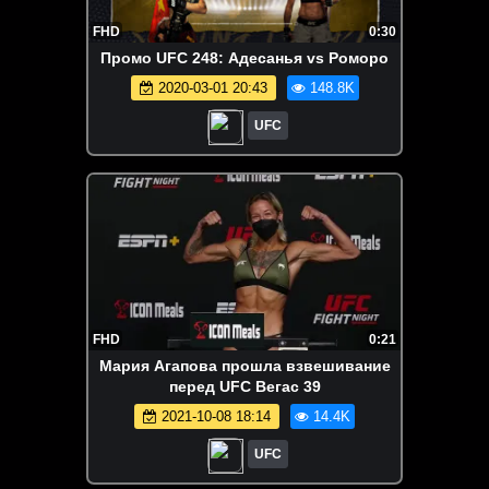
FHD
0:30
Промо UFC 248: Адесанья vs Роморо
2020-03-01 20:43
148.8K
UFC
FHD
0:21
Мария Агапова прошла взвешивание
перед UFC Вегас 39
2021-10-08 18:14
14.4K
UFC