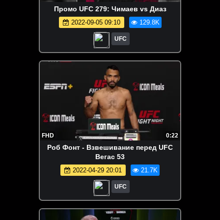
Промо UFC 279: Чимаев vs Диаз
2022-09-05 09:10
129.8K
UFC
FHD
0:22
Роб Фонт - Взвешивание перед UFC
Вегас 53
2022-04-29 20:01
21.7K
UFC