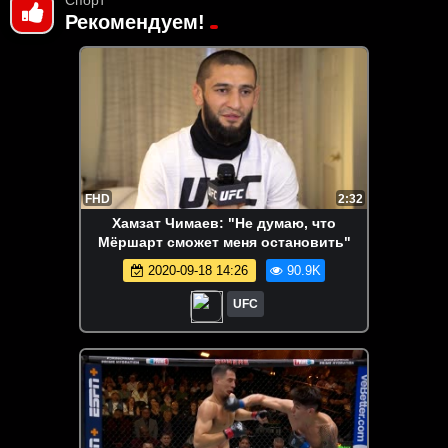
Спорт
Рекомендуем!
FHD
2:32
Хамзат Чимаев: "Не думаю, что
Мёршарт сможет меня остановить"
2020-09-18 14:26
90.9K
UFC