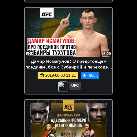
FHD
6:29
Дамир Исмагулов: О предстоящем
поединке, бое с Зубайрой и переходе в
полулёгкий вес
2019-08-30 11:21
48.6K
UFC