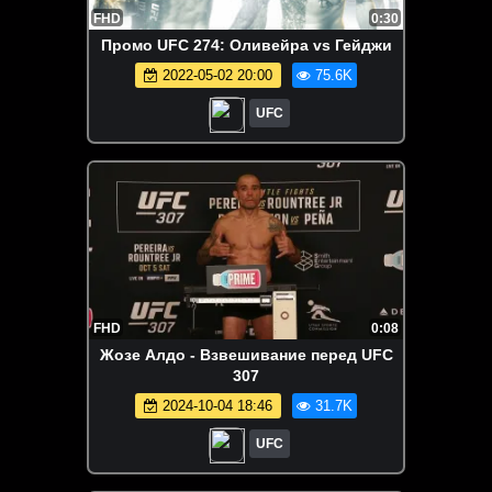
FHD
0:30
Промо UFC 274: Оливейра vs Гейджи
2022-05-02 20:00
75.6K
UFC
FHD
0:08
Жозе Алдо - Взвешивание перед UFC
307
2024-10-04 18:46
31.7K
UFC