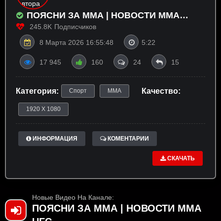
ПОЯСНИ ЗА ММА | НОВОСТИ MMA
UFC
245.8K
Подписчиков
8 Марта 2026 16:55:48
5:22
17 945
160
24
15
Категория:
Качество:
Спорт
ММА
1920 X 1080
ИНФОРМАЦИЯ
КОМЕНТАРИИ
СКАЧАТЬ
Новые Видео На Канале:
ПОЯСНИ ЗА ММА | НОВОСТИ MMA