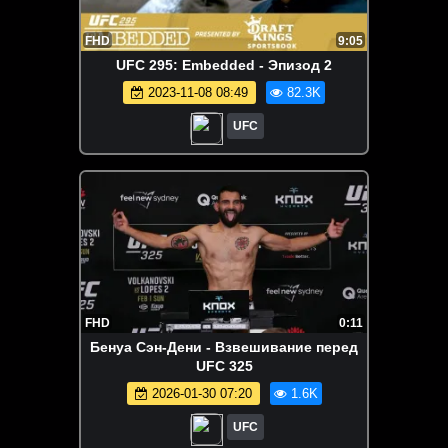
FHD
9:05
UFC 295: Embedded - Эпизод 2
2023-11-08 08:49
82.3K
UFC
FHD
0:11
Бенуа Сэн-Дени - Взвешивание перед
UFC 325
2026-01-30 07:20
1.6K
UFC