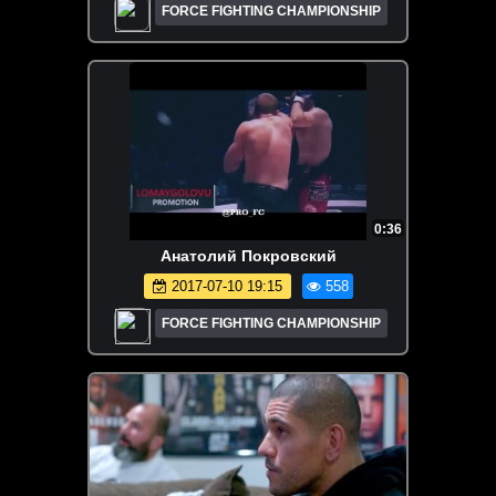
FORCE FIGHTING CHAMPIONSHIP
0:36
Анатолий Покровский
2017-07-10 19:15
558
FORCE FIGHTING CHAMPIONSHIP