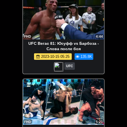
FHD
4:44
UFC Вегас 81: Юсуфф vs Барбоза -
Слова после боя
2023-10-15 05:25
135.8K
UFC
FHD
5:21