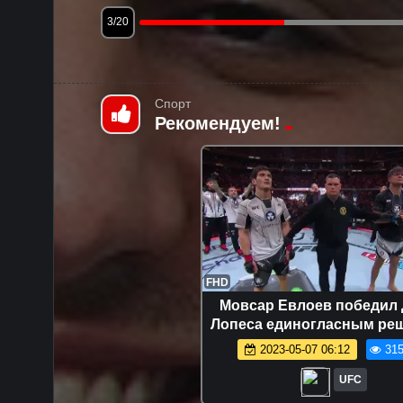
3/20
Спорт
Рекомендуем!
FHD
Мовсар Евлоев победил 
Лопеса единогласным ре
2023-05-07 06:12
315
UFC