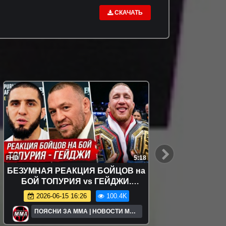
СКАЧАТЬ
FHD
5:18
FHD
БЕЗУМНАЯ РЕАКЦИЯ БОЙЦОВ на
ФИНА
БОЙ ТОПУРИЯ vs ГЕЙДЖИ.
БОЙЦО
ЧИМАЕВ, МАХАЧЕВ. ОБЗОР UFC
МАХА
2026-06-15 16:26
100.4K
БЕЛЫЙ ДОМ. НОВОСТИ ММА
МАК
ПОЯСНИ ЗА ММА | НОВОСТИ MMA
UFC