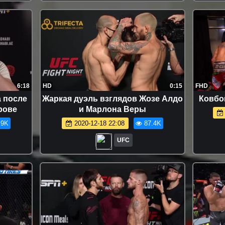
6:18
HD
0:15
FHD
 после
Жаркая дуэль взглядов Жозе Алдо
Ковбо
рове
и Марлона Веры
.9K
2020-12-18 22:08
87.4K
UFC