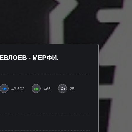
ЕВЛОЕВ - МЕРФИ.
43 602
465
25