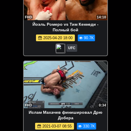
FHD
14:10
Йоэль Ромеро vs Тим Кеннеди -
Полный бой
2025-04-20 18:00
90.7K
UFC
FHD
0:34
Ислам Махачев финишировал Дрю
Добера
2021-03-07 08:55
330.7K