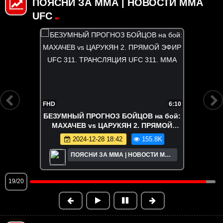
ПОЯСНИ ЗА ММА | НОВОСТИ MMA
UFC
6:10
FHD
ОГНОЗ БОЙЦОВ на бой:
ДИКАЯ РЕАКЦИЯ
 ЦАРУКЯН 2. ПРЯМОЙ
НУРМАГОМЕДОВА
. ТРАНСЛЯЦИЯ UFC 311.
НА БОЙ, МАХАЧЕ
-28 18:42
155.8K
2024-09-08
ММА
ЗА ММА | НОВОСТИ MMA
ПОЯСНИ ЗА 
UFC
20/20