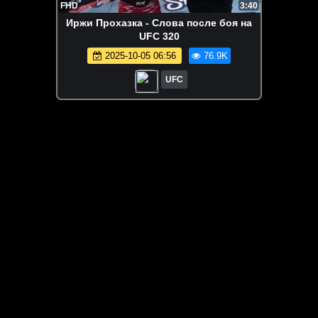
FHD
3:40
Иржи Прохазка - Слова после боя на
UFC 320
2025-10-05 06:56
76.9K
UFC
ЗАГРУЗИТЬ ЕЩЁ ВИДЕО
О сайте
Специально для Вас мы отобрали вручную самое лучшее
видео! Смотрите видео онлайн на HDVK.ru. Смотреть