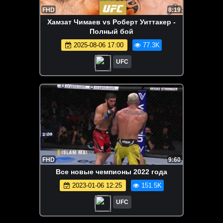
FHD
8:19
Хамзат Чимаев vs Роберт Уиттакер -
Полный бой
2025-08-06 17:00
77.3K
UFC
FHD
9:60
Все новые чемпионы 2022 года
2023-01-06 12:25
151.5K
UFC