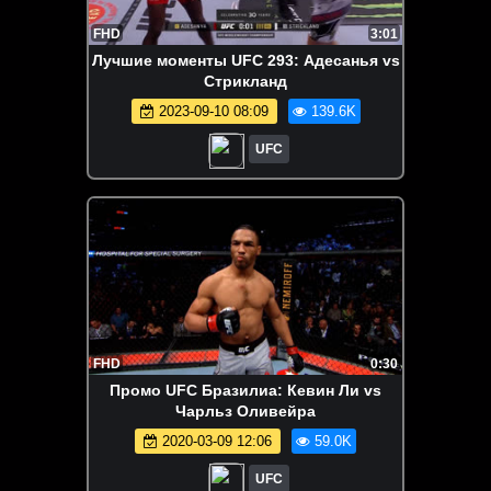
FHD
3:01
Лучшие моменты UFC 293: Адесанья vs
Стрикланд
2023-09-10 08:09
139.6K
UFC
FHD
0:30
Промо UFC Бразилиа: Кевин Ли vs
Чарльз Оливейра
2020-03-09 12:06
59.0K
UFC