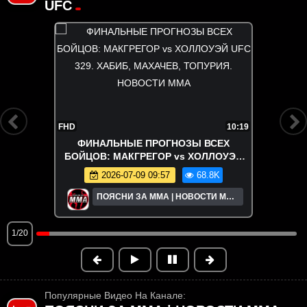
UFC
FHD
10:19
ФИНАЛЬНЫЕ ПРОГНОЗЫ ВСЕХ
БОЙЦОВ: МАКГРЕГОР vs ХОЛЛОУЭЙ
UFC 329. ХАБИБ, МАХАЧЕВ, ТОПУРИЯ.
2026-07-09 09:57
68.8K
НОВОСТИ ММА
ПОЯСНИ ЗА ММА | НОВОСТИ MMA
UFC
1/20
Популярные Видео На Канале: