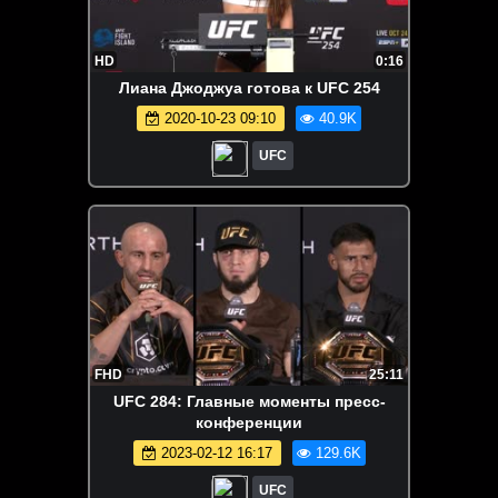
HD
0:16
Лиана Джоджуа готова к UFC 254
2020-10-23 09:10
40.9K
UFC
FHD
25:11
UFC 284: Главные моменты пресс-
конференции
2023-02-12 16:17
129.6K
UFC