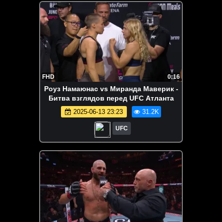
FHD
0:16
Роуз Намаюнас vs Миранда Маверик -
Битва взглядов перед UFC Атланта
2025-06-13 23:23
31.2K
UFC