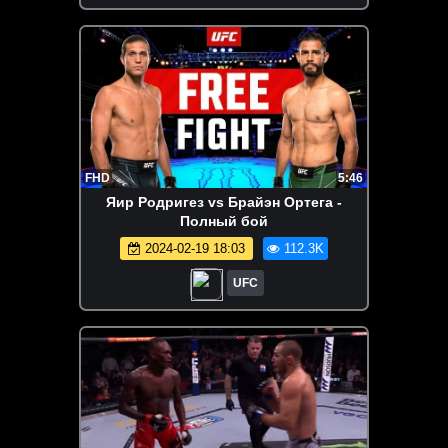
FHD
5:46
Яир Родригез vs Брайэн Ортега -
Полный бой
2024-02-19 18:03
112.3K
UFC