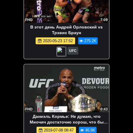
FHD
7:09
В этот день Андрей Орловский vs
Трэвис Браун
2020-05-23 17:52
275.2K
UFC
FHD
0:43
Даниэль Кормье: Не думаю, что
Миочич достаточно хорош, что бы
побить меня
2019-07-08 08:47
46.8K