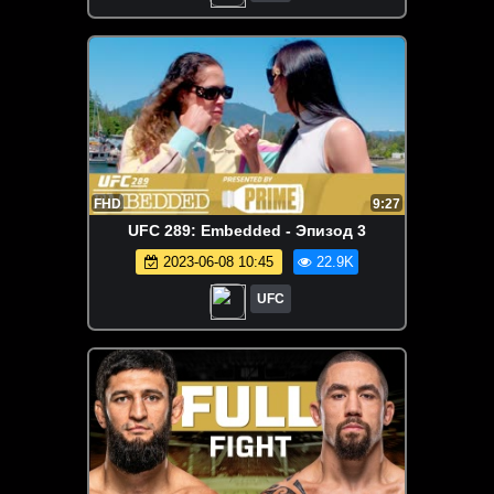
FHD
9:27
UFC 289: Embedded - Эпизод 3
2023-06-08 10:45
22.9K
UFC