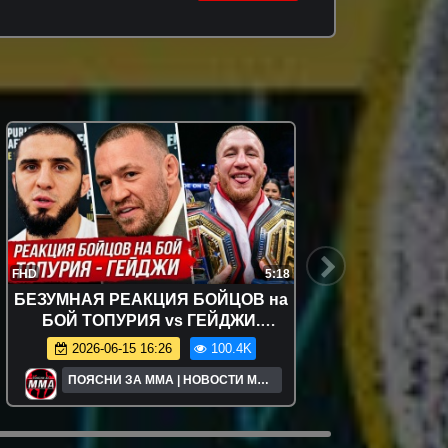
FHD
5:18
FHD
БЕЗУМНАЯ РЕАКЦИЯ БОЙЦОВ на
ФИНА
БОЙ ТОПУРИЯ vs ГЕЙДЖИ.
БОЙЦО
ЧИМАЕВ, МАХАЧЕВ. ОБЗОР UFC
МАХА
2026-06-15 16:26
100.4K
БЕЛЫЙ ДОМ. НОВОСТИ ММА
МАК
ПОЯСНИ ЗА ММА | НОВОСТИ MMA
UFC