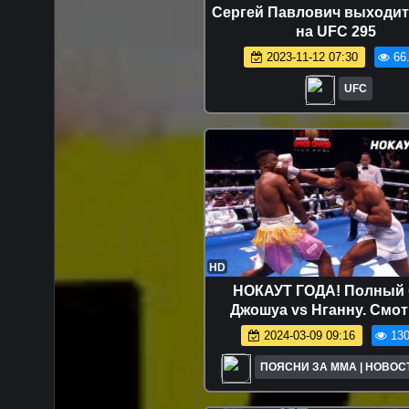
Сергей Павлович выходит
на UFC 295
2023-11-12 07:30
66
UFC
HD
НОКАУТ ГОДА! Полный 
Джошуа vs Нганну. Смо
Энтони Джошуа - Фрэнсис 
2024-03-09 09:16
130
Новости Бокса
ПОЯСНИ ЗА ММА | НОВОСТИ 
UFC