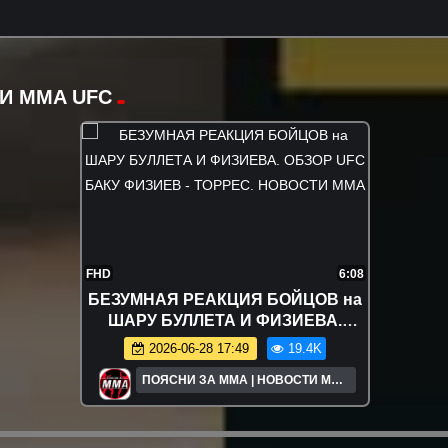
И MMA UFC
FHD
6:08
БЕЗУМНАЯ РЕАКЦИЯ БОЙЦОВ на
ШАРУ БУЛЛЕТА И ФИЗИЕВА.
ОБЗОР UFC БАКУ ФИЗИЕВ -
2026-06-28 17:49
19.4K
ТОРРЕС. НОВОСТИ ММА
ПОЯСНИ ЗА ММА | НОВОСТИ MMA
UFC