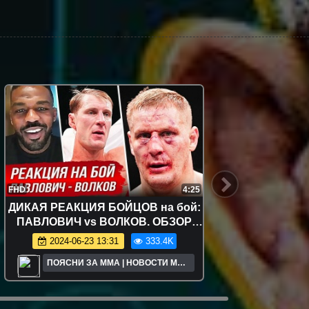
0:03
FHD
Шевченко для хейтеров
НОКАУТ ГОДА
Тайсон vs
2023-11-15 16:49
324.5K
Эфир бо
2024-11
ПОЯСНИ ЗА ММА | НОВОСТИ MMA
Тран
UFC
ПОЯСНИ 