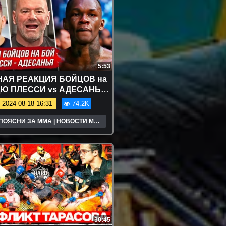
5:53
НАЯ РЕАКЦИЯ БОЙЦОВ на
 ДЮ ПЛЕССИ vs АДЕСАНЬЯ.
UFC 305. АЛЕКС ПЕРЕЙРА.
2024-08-18 16:31
74.2K
НОВОСТИ ММА
ПОЯСНИ ЗА ММА | НОВОСТИ MMA
UFC
30:45