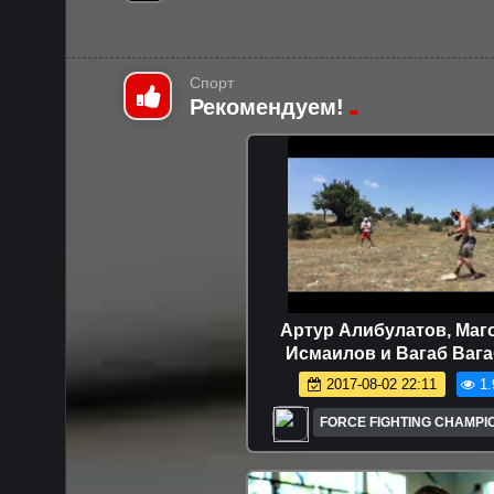
Спорт
Рекомендуем!
Артур Алибулатов, Маг
Исмаилов и Вагаб Ваг
работают над ОФП
2017-08-02 22:11
1.
FORCE FIGHTING CHAMPI