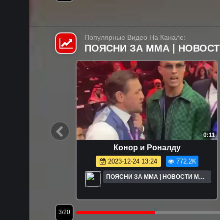
Популярные Видео На Канале:
ПОЯСНИ ЗА ММА | НОВОСТ
0:11
HD
4:38
Полный бой Асхаб Тамаев -
Эдвард Билл
2023-11-16 22:36
426.2K
ПОЯСНИ ЗА ММА | НОВОСТИ MMA
UFC
6/20