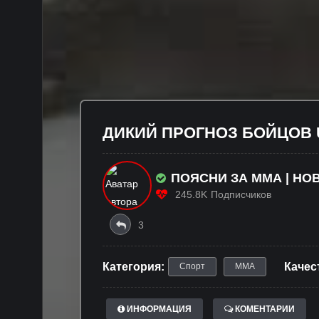
ДИКИЙ ПРОГНОЗ БОЙЦОВ UF
ПОЯСНИ ЗА ММА | НОВОС
UFC
245.8K
Подписчиков
3
Категория:
Качес
Спорт
ММА
ИНФОРМАЦИЯ
КОМЕНТАРИИ