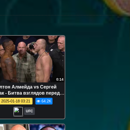
0:14
лтон Алмейда vs Сергей
к - Битва взглядов перед
UFC 311
2025-01-18 03:21
64.2K
UFC