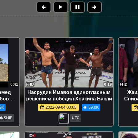
0:41
FHD
0:19
FHD
омед
Насрудин Имавов единогласным
Жаи
абов
решением победил Хоакина Бакли
Спива
9K
2022-09-04 00:05
59.0K
ONSHIP
UFC