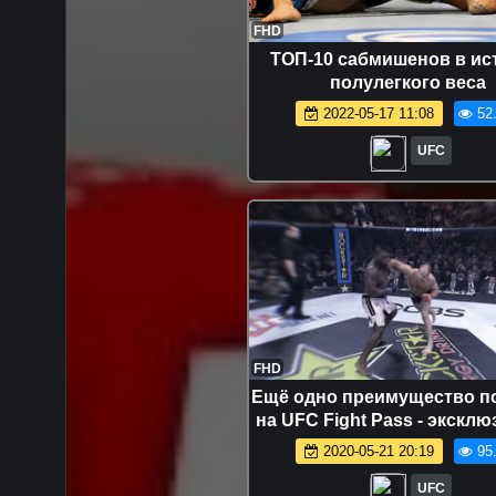
FHD
ТОП-10 сабмишенов в ис
полулегкого веса
2022-05-17 11:08
52
UFC
FHD
Ещё одно преимущество п
на UFC Fight Pass - экскл
контент
2020-05-21 20:19
95
UFC