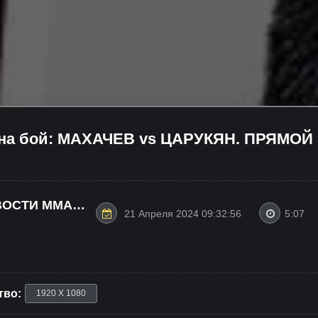
а бой: МАХАЧЕВ vs ЦАРУКЯН. ПРЯМОЙ
ТИ MMA
21 Апреля 2024 09:32:56
5:07
тво:
1920 X 1080