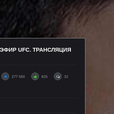
 ЭФИР UFC. ТРАНСЛЯЦИЯ
277 560
825
32