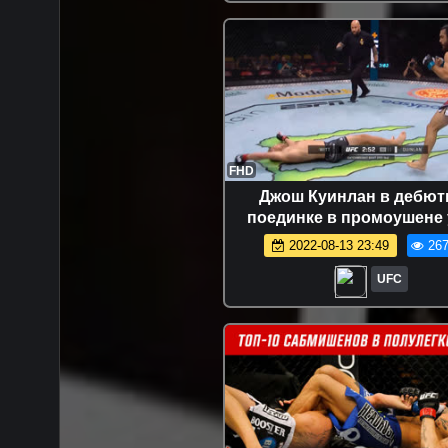
FHD
Джош Куинлан в дебю
поединке в промоушене 
первом раунде нокаути
2022-08-13 23:49
267
Джейсона Уитта!
UFC