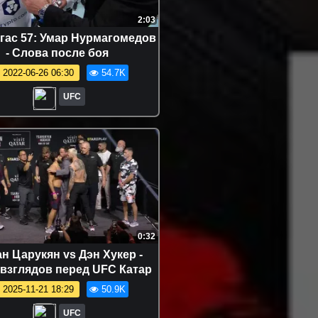
2:03
гас 57: Умар Нурмагомедов
- Слова после боя
2022-06-26 06:30
54.7K
UFC
0:32
н Царукян vs Дэн Хукер -
взглядов перед UFC Катар
2025-11-21 18:29
50.9K
UFC