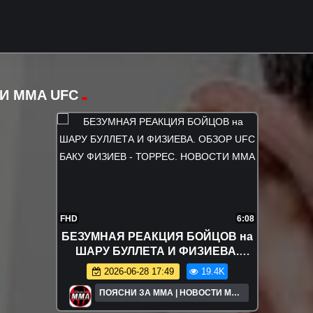
И MMA UFC
FHD
6:08
БЕЗУМНАЯ РЕАКЦИЯ БОЙЦОВ на
ШАРУ БУЛЛЕТА И ФИЗИЕВА.
ОБЗОР UFC БАКУ ФИЗИЕВ -
2026-06-28 17:49
19.4K
ТОРРЕС. НОВОСТИ ММА
ПОЯСНИ ЗА ММА | НОВОСТИ MMA
UFC