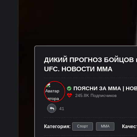
ДИКИЙ ПРОГНОЗ БОЙЦОВ н
UFC. НОВОСТИ ММА
ПОЯСНИ ЗА ММА | НОВОС
UFC
245.8K
Подписчиков
41
Категория:
Качес
Спорт
ММА