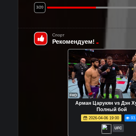
6/20
Спорт
Рекомендуем!
FHD
Арман Царукян vs Дэн Ху
Полный бой
2026-04-06 19:00
93
UFC