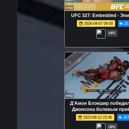
FHD
UFC 327: Embedded - Эпи
2026-04-07 09:00
25
UFC
FHD
Д'Амон Блэкшир победил
Джонсона болевым при
(твистер) в первом рау
2023-08-12 23:46
267
UFC