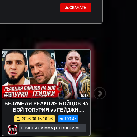
СКАЧАТЬ
FHD
5:18
FHD
БЕЗУМНАЯ РЕАКЦИЯ БОЙЦОВ на
ФИНА
БОЙ ТОПУРИЯ vs ГЕЙДЖИ.
БОЙЦО
ЧИМАЕВ, МАХАЧЕВ. ОБЗОР UFC
МАХА
2026-06-15 16:26
100.4K
БЕЛЫЙ ДОМ. НОВОСТИ ММА
МАК
ПОЯСНИ ЗА ММА | НОВОСТИ MMA
UFC