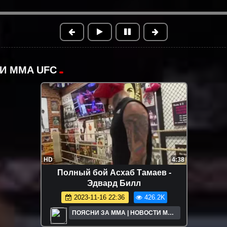
И MMA UFC
HD
4:38
Полный бой Асхаб Тамаев -
Эдвард Билл
2023-11-16 22:36
426.2K
ПОЯСНИ ЗА ММА | НОВОСТИ MMA
UFC