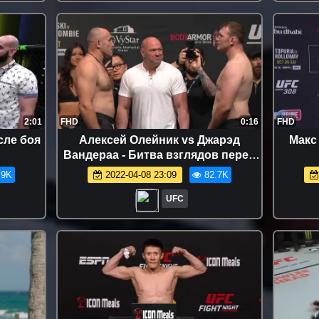
2:01
FHD
0:16
FHD
сле боя
Алексей Олейник vs Джарэд
Макс
Вандераа - Битва взглядов перед
UFC 273
.9K
2022-04-08 23:09
82.7K
UFC