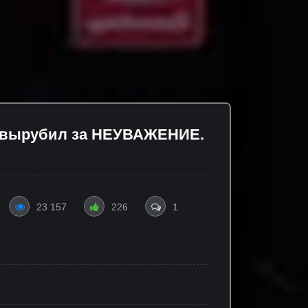
в вырубил за НЕУВАЖЕНИЕ.
23 157
226
1