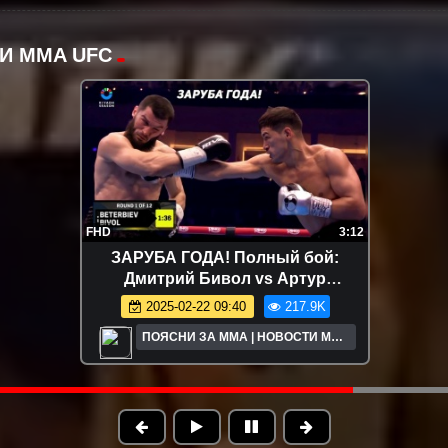
И MMA UFC
FHD
5:13
ЗВЕЗДЫ UFC про ИСЛАМА
МАХАЧЕВА! МАХАЧЕВ vs
ВОЛКАНОВСКИ, ЧИМАЕВ, КОНОР.
2023-10-27 09:28
192.7K
НОВОСТИ ММА
ПОЯСНИ ЗА ММА | НОВОСТИ MMA
UFC