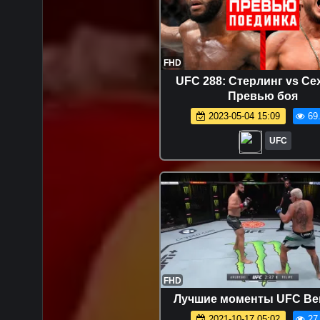
FHD
UFC 288: Стерлинг vs Сех
Превью боя
2023-05-04 15:09
69
UFC
FHD
Лучшие моменты UFC Вег
2021-10-17 05:02
27