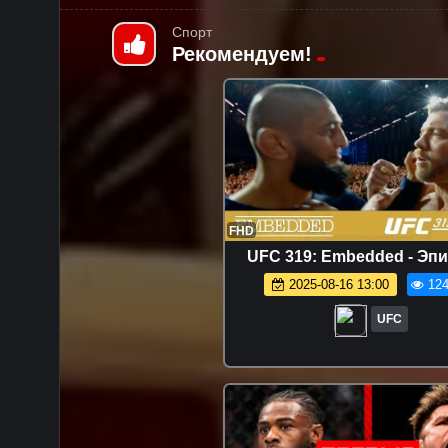
Спорт
Рекомендуем!
FHD
UFC 319: Embedded - Эпи
2025-08-16 13:00
124
UFC