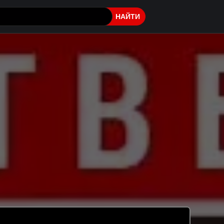
НАЙТИ