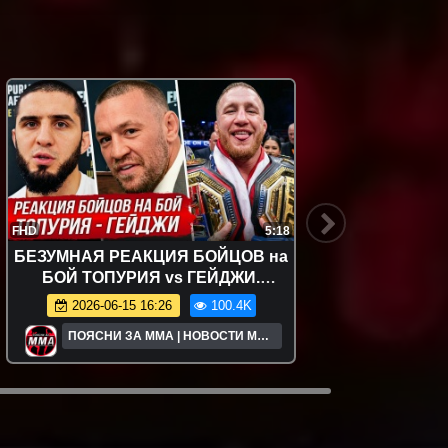
FHD
5:18
FHD
БЕЗУМНАЯ РЕАКЦИЯ БОЙЦОВ на
ФИНА
БОЙ ТОПУРИЯ vs ГЕЙДЖИ.
БОЙЦО
ЧИМАЕВ, МАХАЧЕВ. ОБЗОР UFC
МАХА
2026-06-15 16:26
100.4K
БЕЛЫЙ ДОМ. НОВОСТИ ММА
МАК
ПОЯСНИ ЗА ММА | НОВОСТИ MMA
UFC