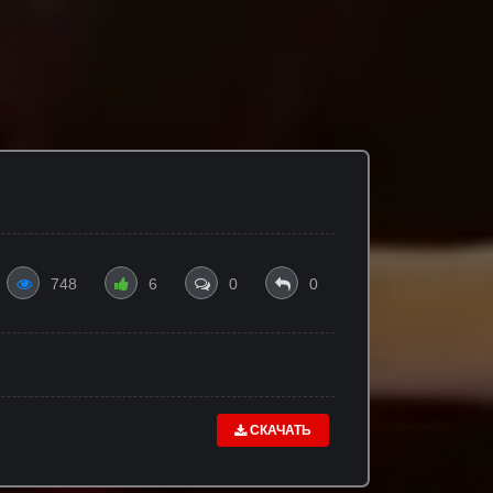
748
6
0
0
СКАЧАТЬ