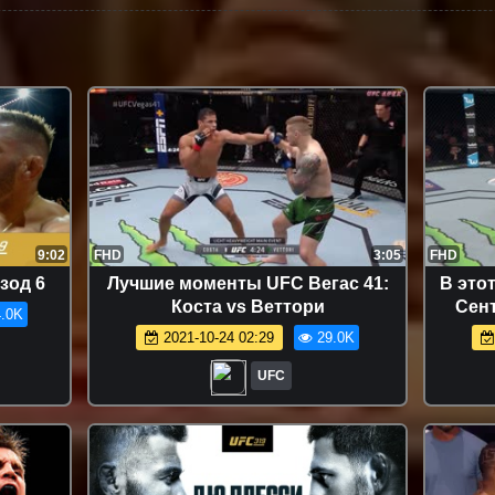
9:02
FHD
3:05
FHD
зод 6
Лучшие моменты UFC Вегас 41:
В этот 
Коста vs Веттори
Сент
.0K
2021-10-24 02:29
29.0K
UFC